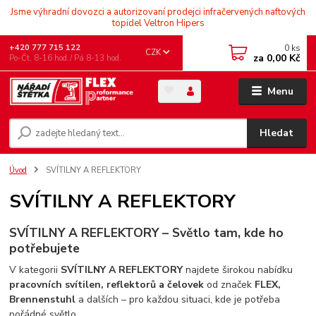
Jsme výhradní dovozci a autorizovaní prodejci infračervených naftových
topidel Veltron Hipers
0
ks
+420 777 715 122
CZK
za
0,00 Kč
Po-Čt, 8-16 hod./ Pá 8-13 hod.
Menu
Hledat
Úvod
SVÍTILNY A REFLEKTORY
SVÍTILNY A REFLEKTORY
SVÍTILNY A REFLEKTORY – Světlo tam, kde ho
potřebujete
V kategorii
SVÍTILNY A REFLEKTORY
najdete širokou nabídku
pracovních svítilen, reflektorů a čelovek
od značek
FLEX,
Brennenstuhl
a dalších – pro každou situaci, kde je potřeba
pořádné světlo.