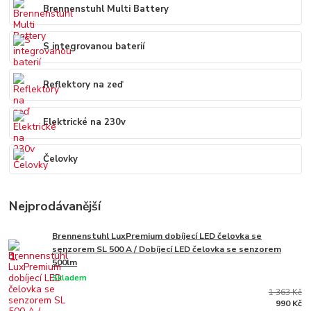
Brennenstuhl Multi Battery
S integrovanou baterií
Reflektory na zeď
Elektrické na 230v
Čelovky
Nejprodávanější
Brennenstuhl LuxPremium dobíjecí LED čelovka se
senzorem SL 500 A / Dobíjecí LED čelovka se senzorem
1.
500lm
Skladem
1 363 Kč
990 Kč