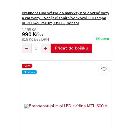
Brennenstuhl světlo do markýzy pro obytné vozy
a karavany - Nabíjecí solární venkovní LED lampa
KL 300 AS 250 lm, USB C, senzor
1 195 Kč
990 Kč
/
ks
Skladem
818 Kč
bez DPH
Přidat do košíku
Akce
Novinka