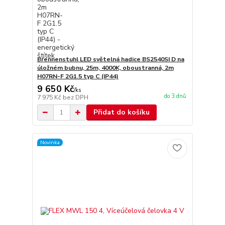
Brennenstuhl LED světelná hadice BS2540SI D na
úložném bubnu, 25m, 4000K, oboustranná, 2m
H07RN-F 2G1.5 typ C (IP44)
9 650 Kč
/
ks
do 3 dnů
7 975 Kč
bez DPH
Přidat do košíku
Novinka