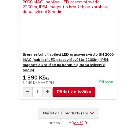
Brennestuhl Nabíjecí LED pracovní světlo SH 2000
MAC (nabíjecí LED pracovní světlo 2200lm, IP54,
magnet a kroužek na karabinu, doba svícení 8
hodin)
1 390 Kč
/
ks
Skladem
1 149 Kč
bez DPH
Přidat do košíku
Načíst další produkty (15)
strana
z 3
další