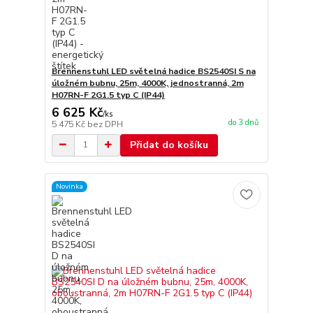
Brennenstuhl LED světelná hadice BS2540SI S na
úložném bubnu, 25m, 4000K, jednostranná, 2m
H07RN-F 2G1.5 typ C (IP44)
6 625 Kč
/
ks
do 3 dnů
5 475 Kč
bez DPH
Přidat do košíku
Novinka