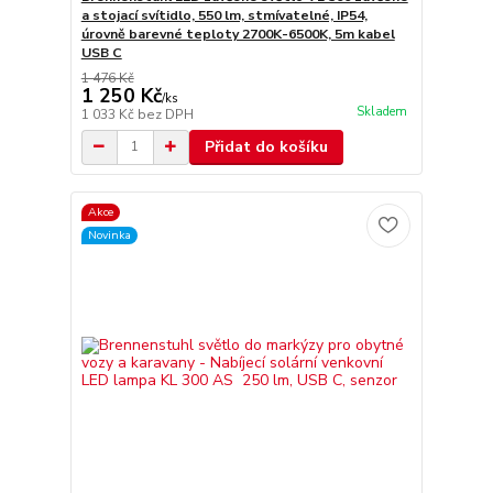
a stojací svítidlo, 550 lm, stmívatelné, IP54,
úrovně barevné teploty 2700K-6500K, 5m kabel
USB C
1 476 Kč
1 250 Kč
/
ks
Skladem
1 033 Kč
bez DPH
Přidat do košíku
Akce
Novinka