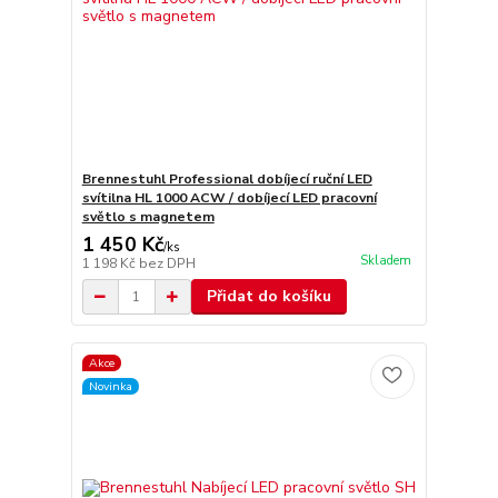
Brennestuhl Professional dobíjecí ruční LED
svítilna HL 1000 ACW / dobíjecí LED pracovní
světlo s magnetem
1 450 Kč
/
ks
Skladem
1 198 Kč
bez DPH
Přidat do košíku
Akce
Novinka