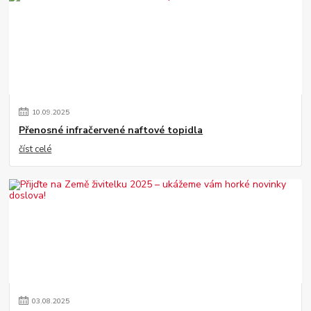
10
.
09
.
2025
Přenosné infračervené naftové topidla
číst celé
03
.
08
.
2025