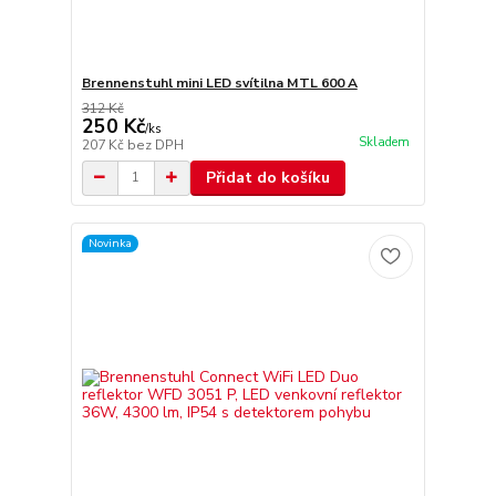
Brennenstuhl mini LED svítilna MTL 600 A
312 Kč
250 Kč
/
ks
Skladem
207 Kč
bez DPH
Přidat do košíku
Novinka