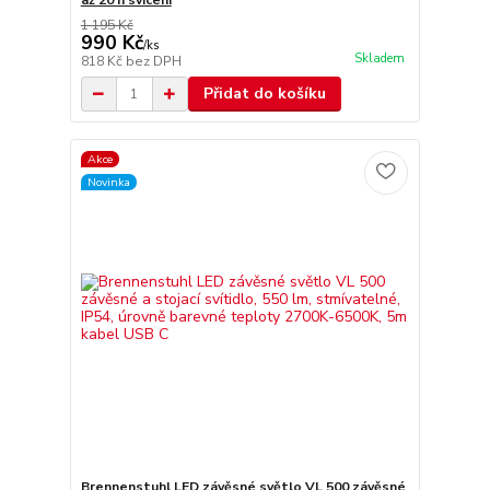
až 20 h svícení
1 195 Kč
990 Kč
/
ks
Skladem
818 Kč
bez DPH
Přidat do košíku
Akce
Novinka
Brennenstuhl LED závěsné světlo VL 500 závěsné