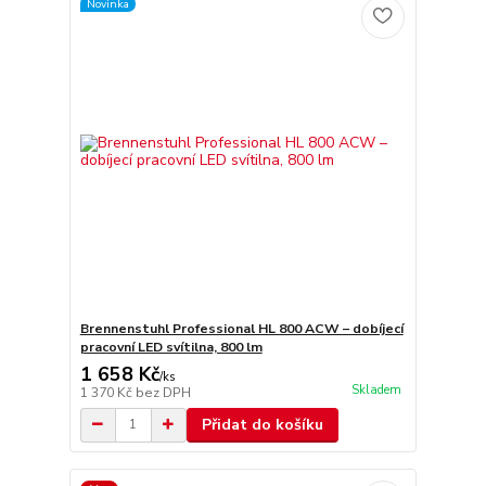
Novinka
Brennenstuhl Professional HL 800 ACW – dobíjecí
pracovní LED svítilna, 800 lm
1 658 Kč
/
ks
Skladem
1 370 Kč
bez DPH
Přidat do košíku