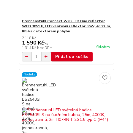
Brennenstuhl Connect WiFi LED Duo reflektor
WFD 3051 P, LED venkovní reflektor 36W, 4300 lm,
IP54 s detektorem pohybu
2 118 Kč
1 590 Kč
/
ks
Skladem
1 314 Kč
bez DPH
Přidat do košíku
Novinka