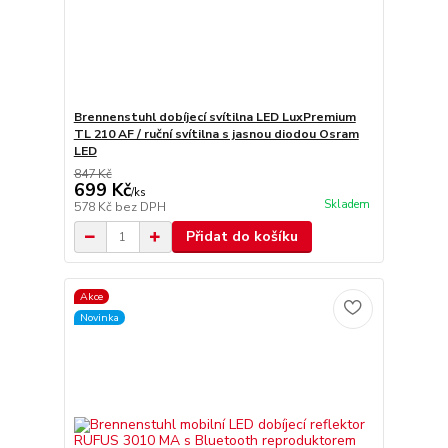
Brennenstuhl dobíjecí svítilna LED LuxPremium
TL 210 AF / ruční svítilna s jasnou diodou Osram
LED
847 Kč
699 Kč
/
ks
Skladem
578 Kč
bez DPH
Přidat do košíku
Akce
Novinka