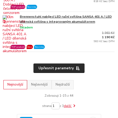
818 Kč bez DPH
TOP produkt
Novinka
Brennenstuhl nabíjecí LED ruční svítilna SANSA 401 A / LED
2.
dílenská svítilna s integrovaným akumulátorem
Skladem
1 361 Kč
1 190 Kč
983 Kč bez DPH
TOP produkt
Akce
Novinka
Upřesnit parametry
Nejnovější
Nejlevnější
Nejdražší
Zobrazuji 1-15 z 44
strana
z 3
další