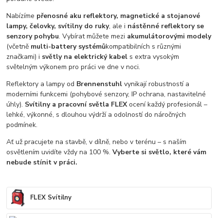
Nabízíme
přenosné aku reflektory, magnetické a stojanové
lampy, čelovky, svítilny do ruky
, ale i
nástěnné reflektory se
senzory pohybu
. Vybírat můžete mezi
akumulátorovými modely
(včetně
multi-battery systémů
kompatibilních s různými
značkami) i
světly na elektrický kabel
s extra vysokým
světelným výkonem pro práci ve dne v noci.
Reflektory a lampy od
Brennenstuhl
vynikají robustností a
moderními funkcemi (pohybové senzory, IP ochrana, nastavitelné
úhly).
Svítilny a pracovní světla FLEX
ocení každý profesionál –
lehké, výkonné, s dlouhou výdrží a odolností do náročných
podmínek.
Ať už pracujete na stavbě, v dílně, nebo v terénu – s naším
osvětlením uvidíte vždy na 100 %.
Vyberte si světlo, které vám
nebude stínit v práci.
FLEX Svítilny