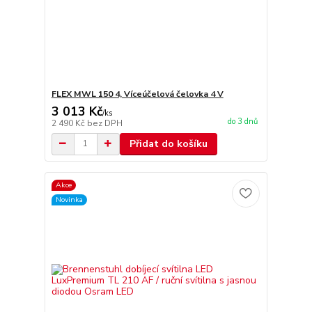
FLEX MWL 150 4, Víceúčelová čelovka 4 V
3 013 Kč
/
ks
do 3 dnů
2 490 Kč
bez DPH
Přidat do košíku
Akce
Novinka