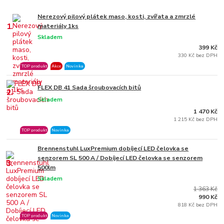
Nerezový pilový plátek maso, kosti, zvířata a zmrzlé
1.
materiály 1ks
Skladem
399 Kč
330 Kč bez DPH
TOP produkt
Akce
Novinka
FLEX DB 41 Sada šroubovacích bitů
2.
Skladem
1 470 Kč
1 215 Kč bez DPH
TOP produkt
Novinka
Brennenstuhl LuxPremium dobíjecí LED čelovka se
senzorem SL 500 A / Dobíjecí LED čelovka se senzorem
3.
500lm
Skladem
1 363 Kč
990 Kč
818 Kč bez DPH
TOP produkt
Novinka