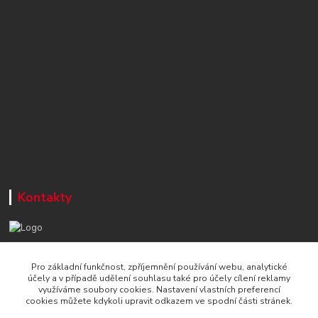
Kontakty
+420 777 715 122
Pro základní funkčnost, zpříjemnění používání webu, analytické
Po-Čt, 8-16 hod./ Pá 8-13 hod.
účely a v případě udělení souhlasu také pro účely cílení reklamy
využíváme soubory cookies. Nastavení vlastních preferencí
info@naradi-stetka.cz
cookies můžete kdykoli upravit odkazem ve spodní části stránek.