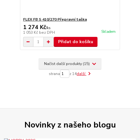
FLEX FB S 410/270 Přepravní taška
1 274 Kč
/
ks
Skladem
1 053 Kč
bez DPH
Přidat do košíku
Načíst další produkty (15)
strana
z 14
další
Novinky z našeho blogu