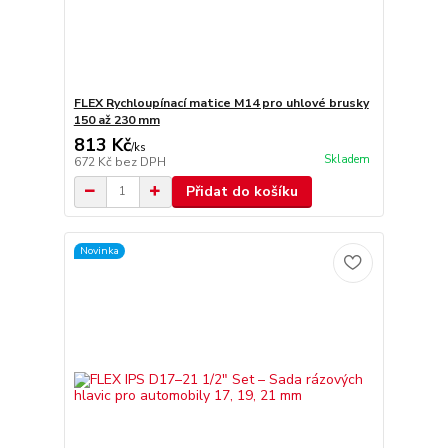
FLEX Rychloupínací matice M14 pro uhlové brusky
150 až 230 mm
813 Kč
/
ks
Skladem
672 Kč
bez DPH
Přidat do košíku
Novinka