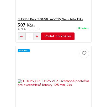
FLEX DB Bulk T30-50mm VE15, Sada bitů 15ks
507 Kč
/
ks
Skladem
419 Kč
bez DPH
Přidat do košíku
Novinka