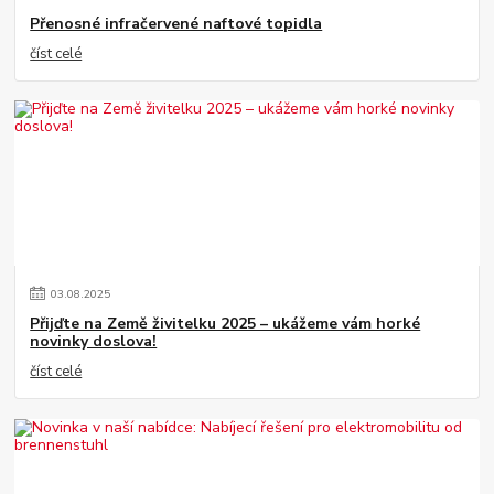
Přenosné infračervené naftové topidla
číst celé
03
.
08
.
2025
Přijďte na Země živitelku 2025 – ukážeme vám horké
novinky doslova!
číst celé