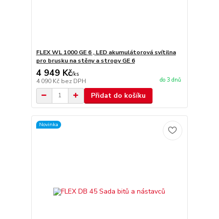
FLEX WL 1000 GE 6 , LED akumulátorová svítilna
pro brusku na stěny a stropy GE 6
4 949 Kč
/
ks
do 3 dnů
4 090 Kč
bez DPH
Přidat do košíku
Novinka