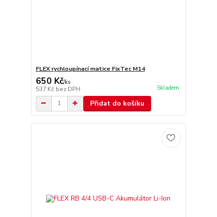
FLEX rychloupínací matice FixTec M14
650 Kč
/
ks
Skladem
537 Kč
bez DPH
Přidat do košíku