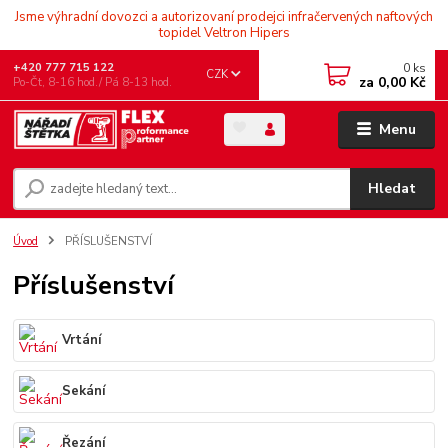
Jsme výhradní dovozci a autorizovaní prodejci infračervených naftových
topidel Veltron Hipers
0
ks
+420 777 715 122
CZK
za
0,00 Kč
Po-Čt, 8-16 hod./ Pá 8-13 hod.
Menu
Hledat
Úvod
PŘÍSLUŠENSTVÍ
Příslušenství
Vrtání
Sekání
Řezání