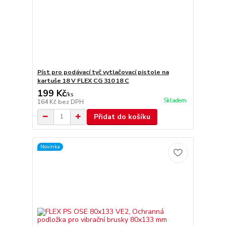
Píst pro podávací tyč vytlačovací pistole na
kartuše 18 V FLEX CG 310 18 C
199 Kč
/
ks
Skladem
164 Kč
bez DPH
Přidat do košíku
Novinka