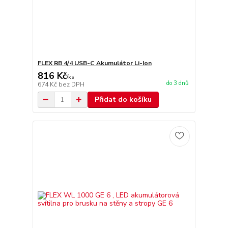
FLEX RB 4/4 USB-C Akumulátor Li-Ion
816 Kč
/
ks
do 3 dnů
674 Kč
bez DPH
Přidat do košíku