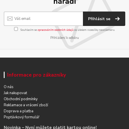
nářadí
Přihlásit se
Souhlasím se
zpracováním osobních údajů
za účelem rozesílky newsletteru.
Přihlášení k odběru
Informace pro zákazníky
O nás
Jak nakupovat
Obchodní podmínky
Reklamace a vrácení zboží
Doprava a platba
Poptávkový formulář
Novinka – Nyní můžete platit kartou online!