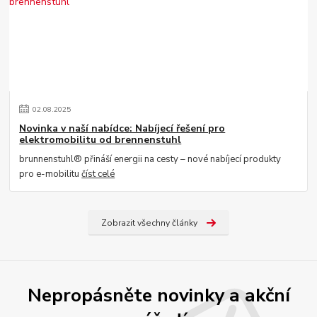
02
.
08
.
2025
Novinka v naší nabídce: Nabíjecí řešení pro
elektromobilitu od brennenstuhl
brunnenstuhl® přináší energii na cesty – nové nabíjecí produkty
pro e-mobilitu
číst celé
Zobrazit všechny články
Nepropásněte novinky a akční