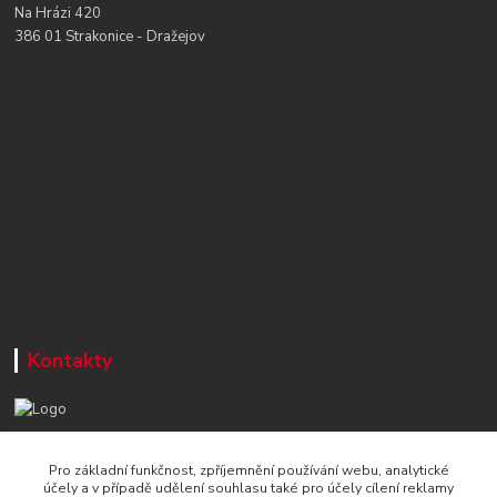
Na Hrázi 420
386 01 Strakonice - Dražejov
Kontakty
+420 777 715 122
Pro základní funkčnost, zpříjemnění používání webu, analytické
Po-Čt, 8-16 hod./ Pá 8-13 hod.
účely a v případě udělení souhlasu také pro účely cílení reklamy