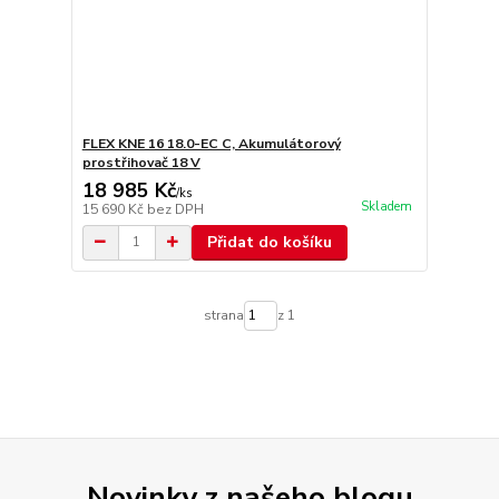
FLEX KNE 16 18.0-EC C, Akumulátorový
prostřihovač 18 V
18 985 Kč
/
ks
Skladem
15 690 Kč
bez DPH
Přidat do košíku
strana
z 1
Novinky z našeho blogu