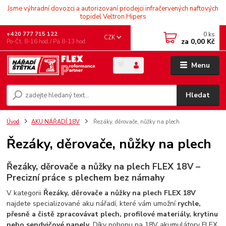
Jsme výhradní dovozci a autorizovaní prodejci infračervených naftových
topidel Veltron Hipers
0
ks
+420 777 715 122
CZK
za
0,00 Kč
Po-Čt, 8-16 hod./ Pá 8-13 hod.
Menu
Hledat
Úvod
AKU NÁŘADÍ 18V
Řezáky, děrovače, nůžky na plech
Řezáky, děrovače, nůžky na plech
Řezáky, děrovače a nůžky na plech FLEX 18V –
Precizní práce s plechem bez námahy
V kategorii
Řezáky, děrovače a nůžky na plech FLEX 18V
najdete specializované aku nářadí, které vám umožní
rychle,
přesně a čistě zpracovávat plech, profilové materiály, krytinu
nebo sendvičové panely
. Díky pohonu na 18V akumulátory FLEX