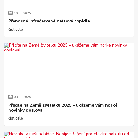
10
.
09
.
2025
Přenosné infračervené naftové topidla
číst celé
03
.
08
.
2025
Přijďte na Země živitelku 2025 – ukážeme vám horké
novinky doslova!
číst celé