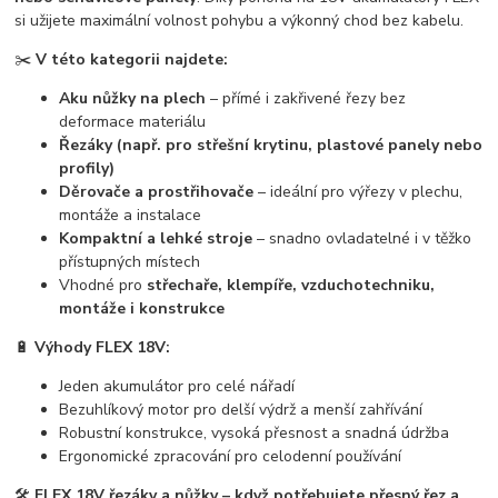
si užijete maximální volnost pohybu a výkonný chod bez kabelu.
✂️
V této kategorii najdete:
Aku nůžky na plech
– přímé i zakřivené řezy bez
deformace materiálu
Řezáky (např. pro střešní krytinu, plastové panely nebo
profily)
Děrovače a prostřihovače
– ideální pro výřezy v plechu,
montáže a instalace
Kompaktní a lehké stroje
– snadno ovladatelné i v těžko
přístupných místech
Vhodné pro
střechaře, klempíře, vzduchotechniku,
montáže i konstrukce
🔋
Výhody FLEX 18V:
Jeden akumulátor pro celé nářadí
Bezuhlíkový motor pro delší výdrž a menší zahřívání
Robustní konstrukce, vysoká přesnost a snadná údržba
Ergonomické zpracování pro celodenní používání
🛠️
FLEX 18V řezáky a nůžky – když potřebujete přesný řez a