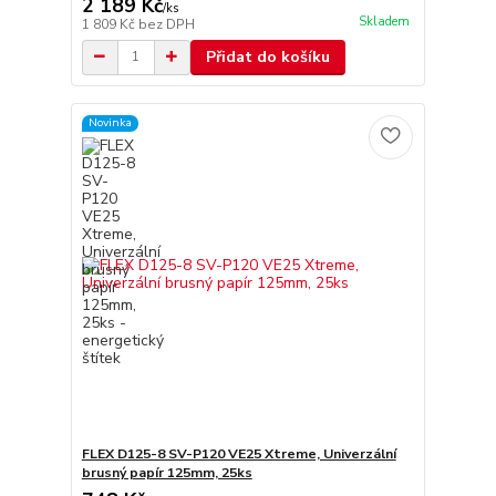
2 189 Kč
/
ks
Skladem
1 809 Kč
bez DPH
Přidat do košíku
Novinka
FLEX D125-8 SV-P120 VE25 Xtreme, Univerzální
brusný papír 125mm, 25ks