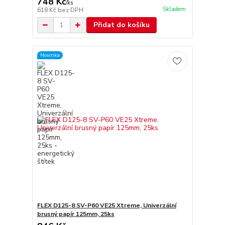
748 Kč
/
ks
Skladem
618 Kč
bez DPH
Přidat do košíku
Novinka
FLEX D125-8 SV-P60 VE25 Xtreme, Univerzální
brusný papír 125mm, 25ks