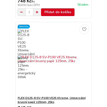
748 Kč
/
ks
Skladem
618 Kč
bez DPH
Přidat do košíku
Novinka
FLEX D125-8 SV-P100 VE25 Xtreme, Univerzální
brusný papír 125mm, 25ks