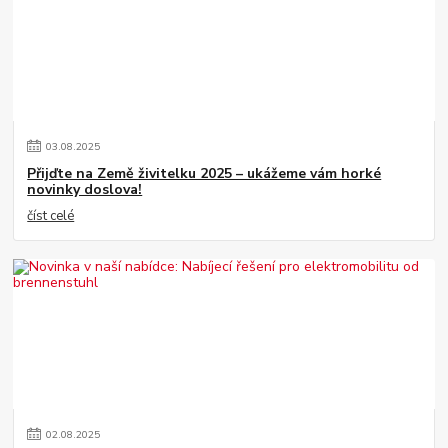
03
.
08
.
2025
Přijďte na Země živitelku 2025 – ukážeme vám horké
novinky doslova!
číst celé
02
.
08
.
2025