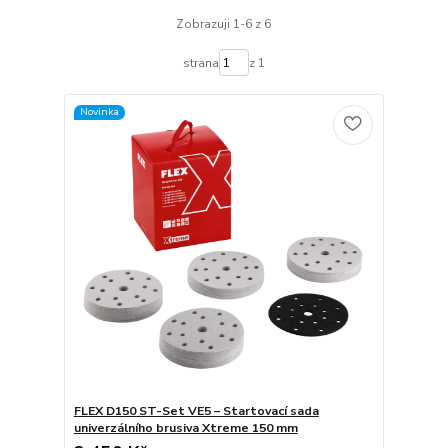
Zobrazuji 1-6 z 6
strana
z 1
Novinka
FLEX D150 ST-Set VE5 – Startovací sada
univerzálního brusiva Xtreme 150 mm