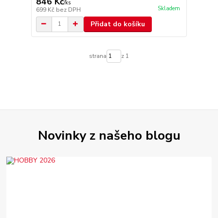
846 Kč
/
ks
Skladem
699 Kč
bez DPH
Přidat do košíku
strana
z 1
Novinky z našeho blogu