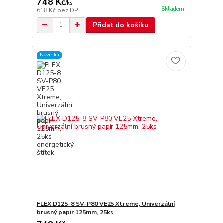
748 Kč
/
ks
Skladem
618 Kč
bez DPH
Přidat do košíku
Novinka
FLEX D125-8 SV-P80 VE25 Xtreme, Univerzální
brusný papír 125mm, 25ks