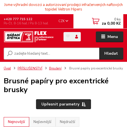
Jsme výhradní dovozci a autorizovaní prodejci infračervených naftových
topidel Veltron Hipers
0
ks
+420 777 715 122
CZK
za
0,00 Kč
Po-Čt, 8-16 hod./ Pá 8-13 hod.
Menu
Hledat
Úvod
PŘÍSLUŠENSTVÍ
Broušení
Brusné papíry pro excentrické brusky
Brusné papíry pro excentrické
brusky
Upřesnit parametry
Nejnovější
Nejlevnější
Nejdražší