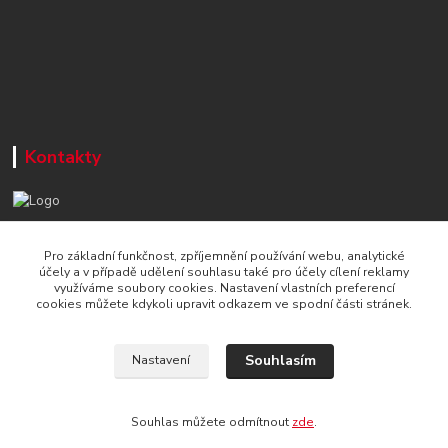
Kontakty
+420 777 715 122
Pro základní funkčnost, zpříjemnění používání webu, analytické
Po-Čt, 8-16 hod./ Pá 8-13 hod.
účely a v případě udělení souhlasu také pro účely cílení reklamy
využíváme soubory cookies. Nastavení vlastních preferencí
info@naradi-stetka.cz
cookies můžete kdykoli upravit odkazem ve spodní části stránek.
Souhlasím
Nastavení
Souhlas můžete odmítnout
zde
.
Vytvořeno na
Eshop-rychle.cz