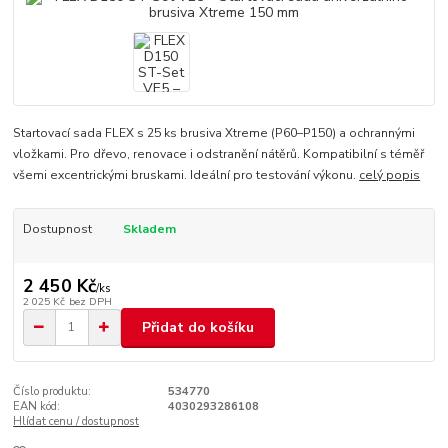
Startovací sada FLEX s 25 ks brusiva Xtreme (P60–P150) a ochrannými
vložkami. Pro dřevo, renovace i odstranění nátěrů. Kompatibilní s téměř
všemi excentrickými bruskami. Ideální pro testování výkonu.
celý popis
Dostupnost
Skladem
2 450 Kč
/
ks
2 025 Kč
bez DPH
Přidat do košíku
Číslo produktu:
534770
EAN kód:
4030293286108
Hlídat cenu / dostupnost