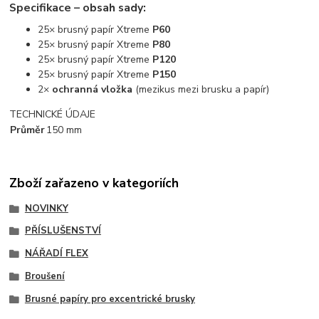
Specifikace – obsah sady:
25× brusný papír Xtreme
P60
25× brusný papír Xtreme
P80
25× brusný papír Xtreme
P120
25× brusný papír Xtreme
P150
2×
ochranná vložka
(mezikus mezi brusku a papír)
TECHNICKÉ ÚDAJE
Průměr
150 mm
Zboží zařazeno v kategoriích
NOVINKY
PŘÍSLUŠENSTVÍ
NÁŘADÍ FLEX
Broušení
Brusné papíry pro excentrické brusky