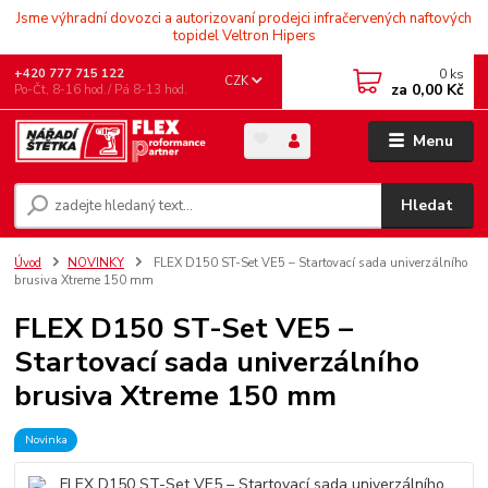
Jsme výhradní dovozci a autorizovaní prodejci infračervených naftových
topidel Veltron Hipers
0
ks
+420 777 715 122
CZK
za
0,00 Kč
Po-Čt, 8-16 hod./ Pá 8-13 hod.
Menu
Hledat
Úvod
NOVINKY
FLEX D150 ST-Set VE5 – Startovací sada univerzálního
brusiva Xtreme 150 mm
FLEX D150 ST-Set VE5 –
Startovací sada univerzálního
brusiva Xtreme 150 mm
Novinka