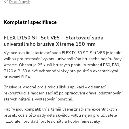
Do oblíbených
Kompletní specifikace
FLEX D150 ST-Set VE5 – Startovací sada
univerzálního brusiva Xtreme 150 mm
Vysoce kvalitní startovací sada FLEX D150 ST-Set VE5 je ideální
volbou pro testování výkonu univerzálního brusného papíru řady
Xtreme. Obsahuje 25 kusů brusných papírů o zrnitosti P60, P80,
P120 a P150 a dvě ochranné vložky pro použití s excentrickými
bruskami FLEX.
Brusivo je vhodné pro širokou škálu aplikací – od sanací,
rekonstrukcí a modernizací až po opracování dřeva, odstraňování
starých nátěrů a vyhlazování povrchů.
Papíry jsou kompatibilní s téměř všemi značkami excentrických
brusek, což z této sady dělá skvělou volbu nejen pro uživatele
FLEX, ale i pro další profesionály a hobby řemeslníky.