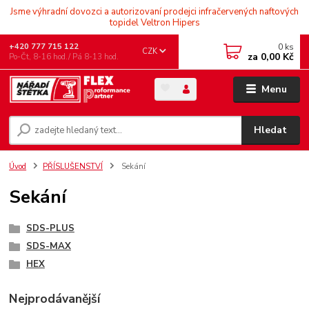
Jsme výhradní dovozci a autorizovaní prodejci infračervených naftových
topidel Veltron Hipers
0
ks
+420 777 715 122
CZK
za
0,00 Kč
Po-Čt, 8-16 hod./ Pá 8-13 hod.
Menu
Hledat
Úvod
PŘÍSLUŠENSTVÍ
Sekání
Sekání
SDS-PLUS
SDS-MAX
HEX
Nejprodávanější