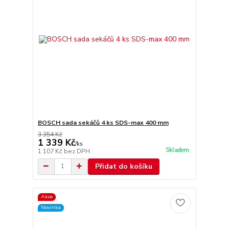
BOSCH sada sekáčů 4 ks SDS-max 400 mm
3 354 Kč
1 339 Kč
/
ks
Skladem
1 107 Kč
bez DPH
Přidat do košíku
Akce
Novinka