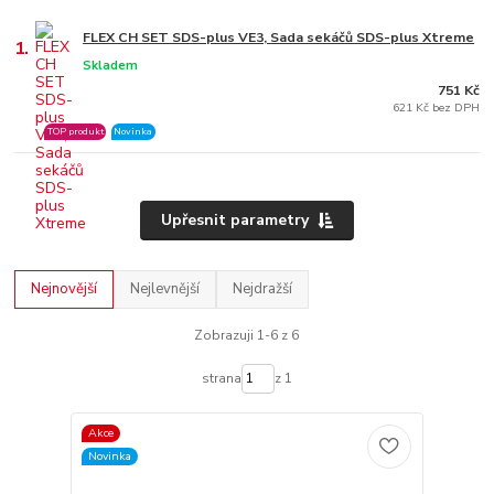
FLEX CH SET SDS-plus VE3, Sada sekáčů SDS-plus Xtreme
1.
Skladem
751 Kč
621 Kč bez DPH
TOP produkt
Novinka
Upřesnit parametry
Nejnovější
Nejlevnější
Nejdražší
Zobrazuji 1-6 z 6
strana
z 1
Akce
Novinka