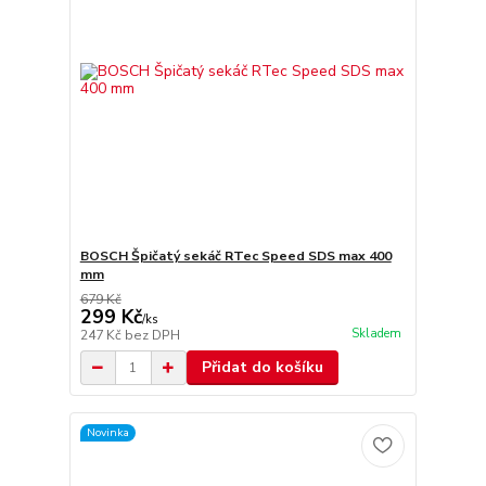
BOSCH Špičatý sekáč RTec Speed SDS max 400
mm
679 Kč
299 Kč
/
ks
Skladem
247 Kč
bez DPH
Přidat do košíku
Novinka