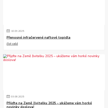
10
.
09
.
2025
Přenosné infračervené naftové topidla
číst celé
03
.
08
.
2025
Přijďte na Země živitelku 2025 – ukážeme vám horké
novinky doslova!