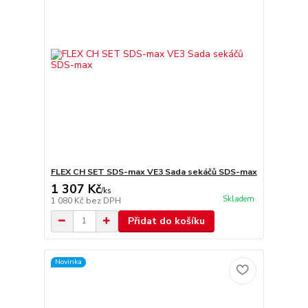
FLEX CH SET SDS-max VE3 Sada sekáčů SDS-max
1 307 Kč
/
ks
Skladem
1 080 Kč
bez DPH
Přidat do košíku
Novinka