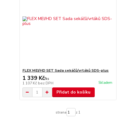
FLEX MEI/HD SET Sada sekáčů/vrtáků SDS-plus
1 339 Kč
/
ks
Skladem
1 107 Kč
bez DPH
Přidat do košíku
strana
z 1