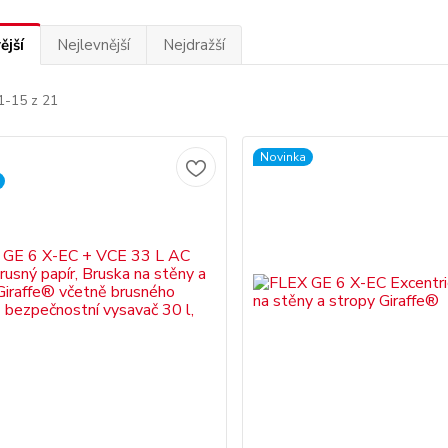
ější
Nejlevnější
Nejdražší
1-15 z 21
Novinka