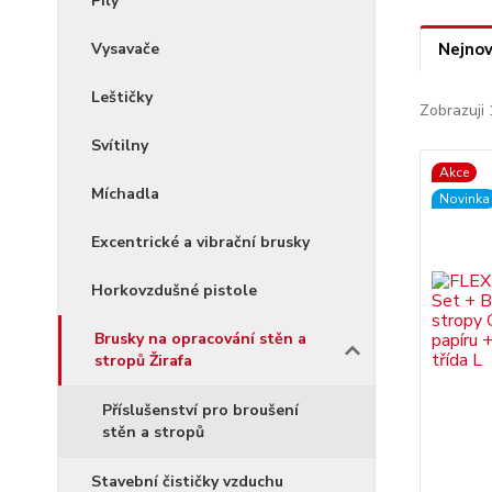
Pily
Vysavače
Nejnov
Leštičky
Zobrazuji 
Svítilny
Akce
Míchadla
Novinka
Excentrické a vibrační brusky
Horkovzdušné pistole
Brusky na opracování stěn a
stropů Žirafa
Příslušenství pro broušení
stěn a stropů
Stavební čističky vzduchu