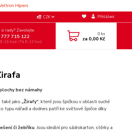
Veltron Hipers
Přihlášení
CZK
 si rady? Zavolejte.
0
ks
 777 715 122
za
0,00 Kč
 8-16 hod./ Pá 8-13 hod.
irafa
é plochy bez námahy
 také jako
„Žirafy“
, které jsou špičkou v oblasti suché
o typu nářadí a dodnes patří ke světové špičce díky
ešení či žebříku
. Jsou ideální pro sádrokarton, stěrky a