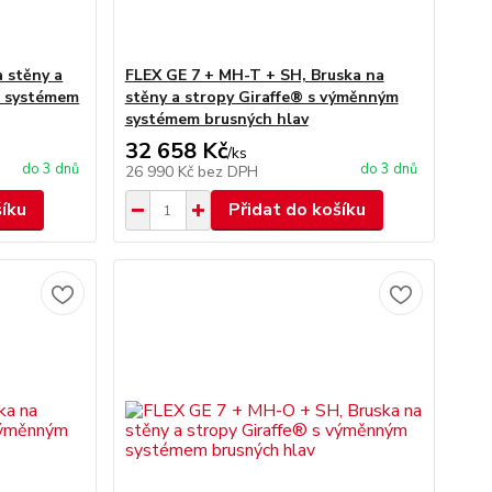
 stěny a
FLEX GE 7 + MH-T + SH, Bruska na
m systémem
stěny a stropy Giraffe® s výměnným
systémem brusných hlav
32 658 Kč
/
ks
do 3 dnů
do 3 dnů
26 990 Kč
bez DPH
šíku
Přidat do košíku