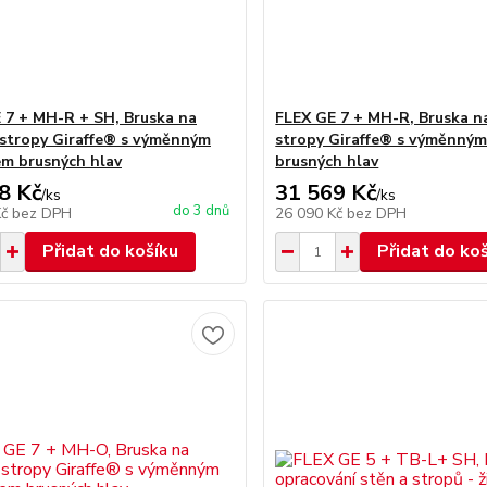
 7 + MH-R + SH, Bruska na
FLEX GE 7 + MH-R, Bruska n
 stropy Giraffe® s výměnným
stropy Giraffe® s výměnný
m brusných hlav
brusných hlav
8 Kč
31 569 Kč
/
ks
/
ks
do 3 dnů
Kč
bez DPH
26 090 Kč
bez DPH
Přidat do košíku
Přidat do ko