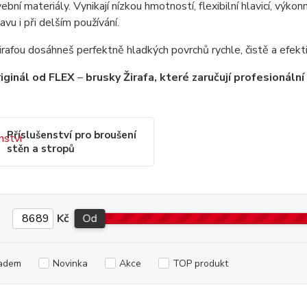
vební materiály. Vynikají nízkou hmotností, flexibilní hlavicí, 
avu i při delším používání.
rafou dosáhneš perfektně hladkých povrchů rychle, čistě a efekti
riginál od FLEX
–
brusky Žirafa, které zaručují profesionál
Příslušenství pro broušení
stěn a stropů
Kč
Od
adem
Novinka
Akce
TOP produkt