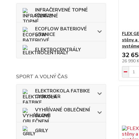
INFRAČERVENÉ TOPNÉ
PANELY
ECOFLOW BATERIOVÉ
FLEX GE
STANICE
stěny a
systéme
ELEKTROCENTRÁLY
32 65
26 990 
SPORT A VOLNÝ ČAS
ELEKTROKOLA FATBIKE
CYRUSHER
VYHŘÍVANÉ OBLEČNENÍ
GLOVII
GRILY