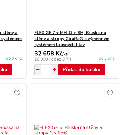
a stěny a
FLEX GE 7 + MH-O + SH, Bruska na
m systémem
stěny a stropy Giraffe® s výměnným
systémem brusných hlav
32 658 Kč
/
ks
do 3 dnů
do 3 dnů
26 990 Kč
bez DPH
šíku
Přidat do košíku