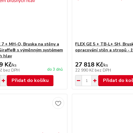
 7 + MH-O, Bruska na stěny a
FLEX GE 5 + TB-L+ SH, Brus
Giraffe® s výměnným systémem
opracování stěn a stropů - ž
h hlav
9 Kč
27 818 Kč
/
ks
/
ks
do 3 dnů
Kč
bez DPH
22 990 Kč
bez DPH
Přidat do košíku
Přidat do ko