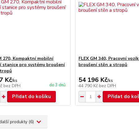
 270, Kompaktní mobilní
FLEX GM 340, Pracovní vozík
í stanice pro systémy broušení
broušení stěn a stropů
stropů
7 Kč
54 196 Kč
/
ks
/
ks
do 3 dnů
Kč
bez DPH
44 790 Kč
bez DPH
Přidat do košíku
Přidat do ko
další produkty (6)