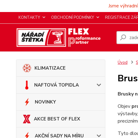
Jsme výhradní
KONTAKTY
OBCHODNÍ PODMÍNKY
REGISTRACE ZÁ
Úvod
KLIMATIZACE
Brus
NAFTOVÁ TOPIDLA
Brusky n
NOVINKY
Objev
pr
výstavby,
AKCE BEST OF FLEX
precizní
Tyto dlo
AKČNÍ SADY NA MÍRU