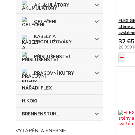
AKUMULÁTORY
FLEX GE
OBLEČENÍ
stěny a
systéme
KABELY A
32 65
PRODLUŽOVÁKY
26 990 
PŘÍSLUŠENSTVÍ
PRACOVNÍ KUFRY
NÁŘADÍ FLEX
HIKOKI
BRENNENSTUHL
VYTÁPĚNÍ A ENERGIE