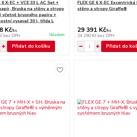
 6 X-EC + VCE 33 L AC Set +
FLEX GE 6 X-EC Excentrická
papír, Bruska na stěny a stropy
stěny a stropy Giraffe®
® včetně brusného papíru +
stní vysavač 30 l, třída L
8 Kč
29 391 Kč
/
ks
/
ks
Skladem
Kč
bez DPH
24 290 Kč
bez DPH
Přidat do košíku
Přidat do ko