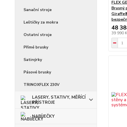
FLEX GE
Brusný 
Sanační stroje
Giraffe
bezpečno
Leštičky za mokra
48 38
39 990 
Ostatní stroje
Přímé brusky
Satinýrky
Pásové brusky
TRINOXFLEX 230V
LASERY, STATIVY, MĚŘÍCÍ
PŘÍSTROJE
NABÍJEČKY