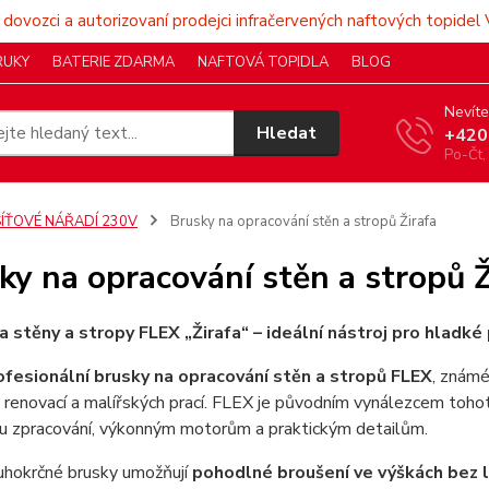
 dovozci a autorizovaní prodejci infračervených naftových topidel 
RUKY
BATERIE ZDARMA
NAFTOVÁ TOPIDLA
BLOG
Nevíte
Hledat
+420
Po-Čt,
SÍŤOVÉ NÁŘADÍ 230V
Brusky na opracování stěn a stropů Žirafa
ky na opracování stěn a stropů Ž
a stěny a stropy FLEX „Žirafa“ – ideální nástroj pro hladk
ofesionální brusky na opracování stěn a stropů FLEX
, známé
 renovací a malířských prací. FLEX je původním vynálezcem tohot
mu zpracování, výkonným motorům a praktickým detailům.
uhokrčné brusky umožňují
pohodlné broušení ve výškách bez l