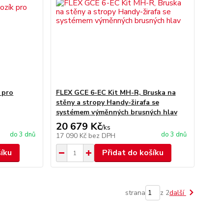
 pro
FLEX GCE 6-EC Kit MH-R, Bruska na
stěny a stropy Handy-žirafa se
systémem výměnných brusných hlav
20 679 Kč
/
ks
do 3 dnů
do 3 dnů
17 090 Kč
bez DPH
šíku
Přidat do košíku
strana
z 2
další