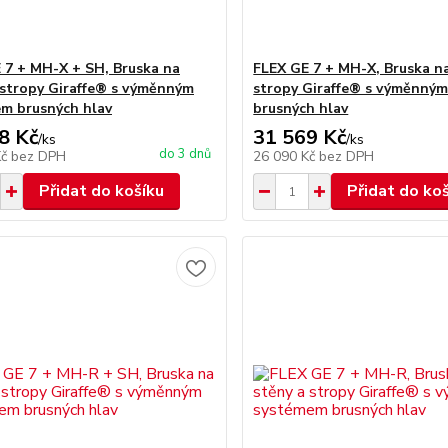
 7 + MH-X + SH, Bruska na
FLEX GE 7 + MH-X, Bruska na
 stropy Giraffe® s výměnným
stropy Giraffe® s výměnný
m brusných hlav
brusných hlav
8 Kč
31 569 Kč
/
ks
/
ks
do 3 dnů
Kč
bez DPH
26 090 Kč
bez DPH
Přidat do košíku
Přidat do ko