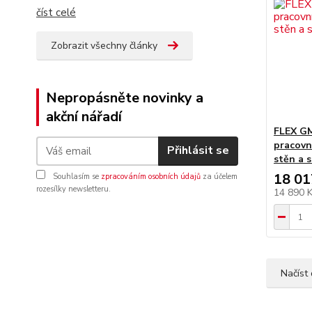
číst celé
Zobrazit všechny články
Nepropásněte novinky a
akční nářadí
FLEX GM
pracovn
Přihlásit se
stěn a 
18 01
Souhlasím se
zpracováním osobních údajů
za účelem
rozesílky newsletteru.
14 890 
Načíst 