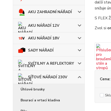
další sta
snižuje ún
AKU ZAHRADNÍ NÁŘADÍ
S FLEX Ži
AKU NÁŘADÍ 12V
Zvol si
o
AKU NÁŘADÍ 18V
SADY NÁŘADÍ
SVÍTILNY A REFLEKTORY
SÍŤOVÉ NÁŘADÍ 230V
Cena:
Úhlové brusky
Skl
Bourací a vrtací kladiva