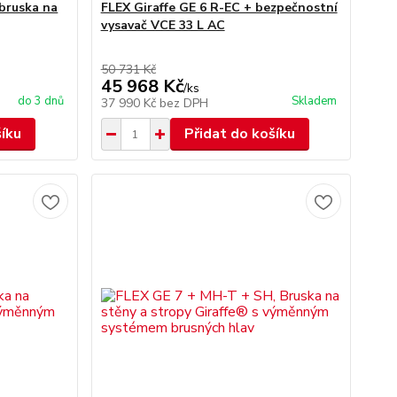
 bruska na
FLEX Giraffe GE 6 R-EC + bezpečnostní
vysavač VCE 33 L AC
50 731 Kč
45 968 Kč
/
ks
do 3 dnů
Skladem
37 990 Kč
bez DPH
šíku
Přidat do košíku