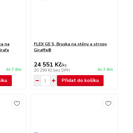
ka na
FLEX GE 5, Bruska na stěny a stropy
irafa
Giraffe®
24 551 Kč
/
ks
do 3 dnů
do 3 dnů
20 290 Kč
bez DPH
šíku
Přidat do košíku