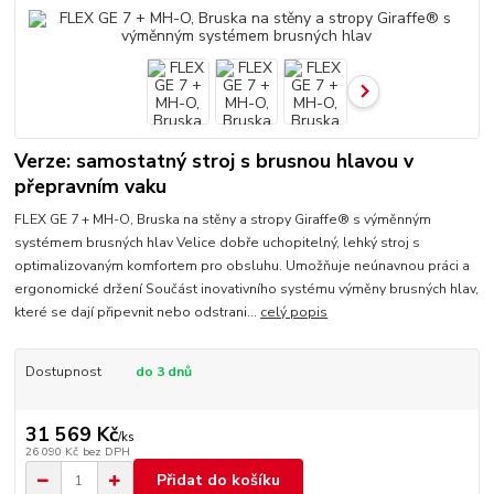
Verze: samostatný stroj s brusnou hlavou v
přepravním vaku
FLEX GE 7 + MH-O, Bruska na stěny a stropy Giraffe® s výměnným
systémem brusných hlav Velice dobře uchopitelný, lehký stroj s
optimalizovaným komfortem pro obsluhu. Umožňuje neúnavnou práci a
ergonomické držení Součást inovativního systému výměny brusných hlav,
které se dají připevnit nebo odstrani...
celý popis
Dostupnost
do 3 dnů
31 569 Kč
/
ks
26 090 Kč
bez DPH
Přidat do košíku