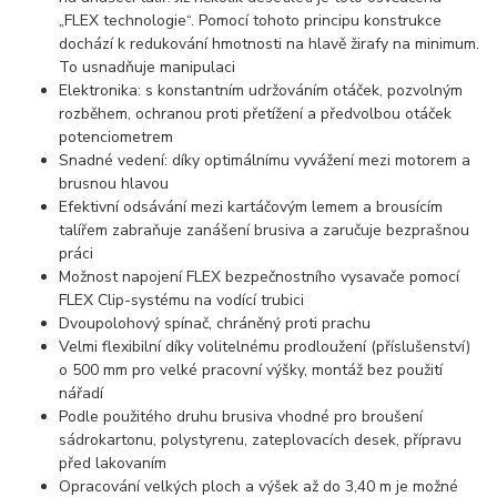
„FLEX technologie“. Pomocí tohoto principu konstrukce
dochází k redukování hmotnosti na hlavě žirafy na minimum.
To usnadňuje manipulaci
Elektronika: s konstantním udržováním otáček, pozvolným
rozběhem, ochranou proti přetížení a předvolbou otáček
potenciometrem
Snadné vedení: díky optimálnímu vyvážení mezi motorem a
brusnou hlavou
Efektivní odsávání mezi kartáčovým lemem a brousícím
talířem zabraňuje zanášení brusiva a zaručuje bezprašnou
práci
Možnost napojení FLEX bezpečnostního vysavače pomocí
FLEX Clip-systému na vodící trubici
Dvoupolohový spínač, chráněný proti prachu
Velmi flexibilní díky volitelnému prodloužení (příslušenství)
o 500 mm pro velké pracovní výšky, montáž bez použití
nářadí
Podle použitého druhu brusiva vhodné pro broušení
sádrokartonu, polystyrenu, zateplovacích desek, přípravu
před lakovaním
Opracování velkých ploch a výšek až do 3,40 m je možné