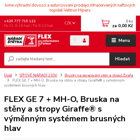
Jsme výhradní dovozci a autorizovaní prodejci infračervených naftových
topidel Veltron Hipers
0
ks
+420 777 715 122
CZK
za
0,00 Kč
Po-Čt, 8-16 hod./ Pá 8-13 hod.
Menu
Hledat
Úvod
SÍŤOVÉ NÁŘADÍ 230V
Brusky na opracování stěn a stropů Žirafa
FLEX GE 7 + MH-O, Bruska na stěny a stropy Giraffe® s výměnným
systémem brusných hlav
FLEX GE 7 + MH-O, Bruska na
stěny a stropy Giraffe® s
výměnným systémem brusných
hlav