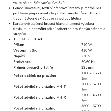
volitelně použitím vozíku GM 340
Pomocí inovativní, textilní přepravní brašny je možné bez
problémů přepravovat stroj i příslušenství. Žirafu® není
třeba následně skládat, je ihned použitelná
Kardanově uložená brusná hlava znamená vysokou
flexibilitu a optimální přizpůsobení se broušeným stěnám a
stropům
TECHNICKÉ ÚDAJE
Příkon
710 W
Výstupní výkon
410 W
Napětí
230 V
Frekvence
50/60 Hz
Průměr brusného talíře
225 mm
1100 - 1650
Počet otáček na prázdno
1/min
3800 - 5700
Počet zdvihů na prázdno MH-T
1/min
3100 - 4600
Počet zdvihů na prázdno MH-X
1/min
3800 - 5700
Počet zdvihů na prázdno