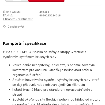
Číslo produktu:
494461
EAN kód:
4030293224018
Hlídat cenu / dostupnost
Do oblíbených
Kompletní specifikace
FLEX GE 7 + MH-O, Bruska na stěny a stropy Giraffe® s
výměnným systémem brusných hlav
Velice dobře uchopitelný, lehký stroj s optimalizovaným
komfortem pro obsluhu. Umožňuje neúnavnou práci a
ergonomické držení
Součást inovativního systému výměny brusných hlav, které
se dají připevnit nebo odstranit jediným kliknutím
Kulatá brusná hlava pro standardní opracování stěn a
stropů
Spolehlivý přenos síly flexibilní pohonnou hřídelí od motoru
na unášecí talíř. Již několik desetiletí je toto osvědčená