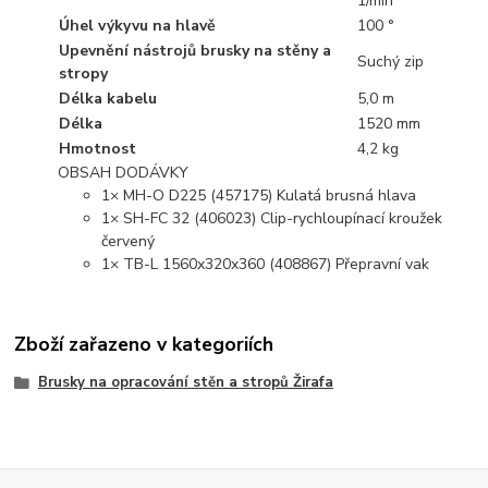
1/min
Úhel výkyvu na hlavě
100 °
Upevnění nástrojů brusky na stěny a
Suchý zip
stropy
Délka kabelu
5,0 m
Délka
1520 mm
Hmotnost
4,2 kg
OBSAH DODÁVKY
1× MH-O D225 (457175) Kulatá brusná hlava
1× SH-FC 32 (406023) Clip-rychloupínací kroužek
červený
1× TB-L 1560x320x360 (408867) Přepravní vak
Zboží zařazeno v kategoriích
Brusky na opracování stěn a stropů Žirafa