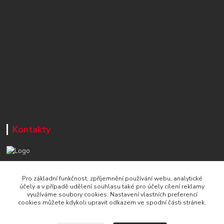
Kontakty
+420 777 715 122
Pro základní funkčnost, zpříjemnění používání webu, analytické
Po-Čt, 8-16 hod./ Pá 8-13 hod.
účely a v případě udělení souhlasu také pro účely cílení reklamy
využíváme soubory cookies. Nastavení vlastních preferencí
info@naradi-stetka.cz
cookies můžete kdykoli upravit odkazem ve spodní části stránek.