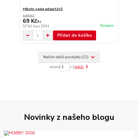
Hikoki sada adaptérů
169 Kč
69 Kč
/
ks
Skladem
57 Kč
bez DPH
Přidat do košíku
Načíst další produkty (12)
strana
z 2
další
Novinky z našeho blogu