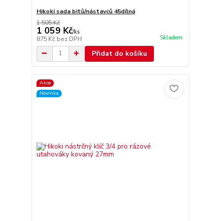
Hikoki sada bitů/nástavců 45dílná
1 505 Kč
1 059 Kč
/
ks
Skladem
875 Kč
bez DPH
Přidat do košíku
Akce
Novinka