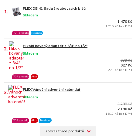
FLEX DB 41 Sada šroubovacích bitů
1.
Skladem
1 470 Kč
1 215 Kč bez DPH
TOP produkt
Novinka
Hikoki kovaný adaptér z 3/4" na 1/2"
2.
Skladem
639 Kč
327 Kč
270 Kč bez DPH
TOP produkt
Akce
FLEX Vánoční adventní kalendář
3.
Skladem
3 288 Kč
2 190 Kč
1 810 Kč bez DPH
TOP produkt
Akce
Novinka
zobrazit více produktů