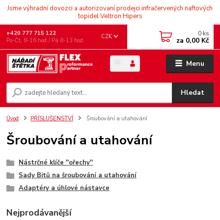
Jsme výhradní dovozci a autorizovaní prodejci infračervených naftových
topidel Veltron Hipers
0
ks
+420 777 715 122
CZK
za
0,00 Kč
Po-Čt, 8-16 hod./ Pá 8-13 hod.
Menu
Hledat
Úvod
PŘÍSLUŠENSTVÍ
Šroubování a utahování
Šroubování a utahování
Nástrčné klíče ''ořechy''
Sady Bitů na šroubování a utahování
Adaptéry a úhlové nástavce
Nejprodávanější