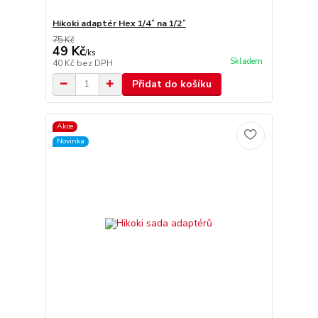
Hikoki adaptér Hex 1/4˝ na 1/2˝
75 Kč
49 Kč
/
ks
Skladem
40 Kč
bez DPH
Přidat do košíku
Akce
Novinka