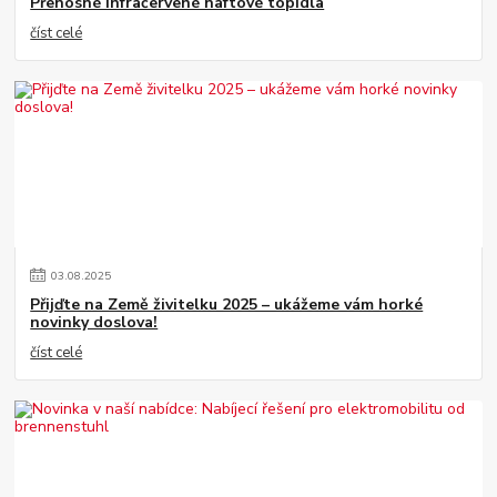
Přenosné infračervené naftové topidla
číst celé
03
.
08
.
2025
Přijďte na Země živitelku 2025 – ukážeme vám horké
novinky doslova!
číst celé