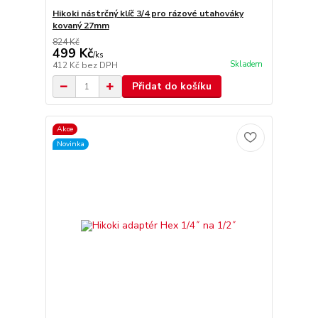
Hikoki nástrčný klíč 3/4 pro rázové utahováky
kovaný 27mm
824 Kč
499 Kč
/
ks
Skladem
412 Kč
bez DPH
Přidat do košíku
Akce
Novinka