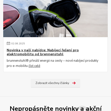
02
.
08
.
2025
Novinka v naší nabídce: Nabíjecí řešení pro
elektromobilitu od brennenstuhl
brunnenstuhl® přináší energii na cesty – nové nabíjecí produkty
pro e-mobilitu
číst celé
Zobrazit všechny články
Nepropásněte novinky a akční