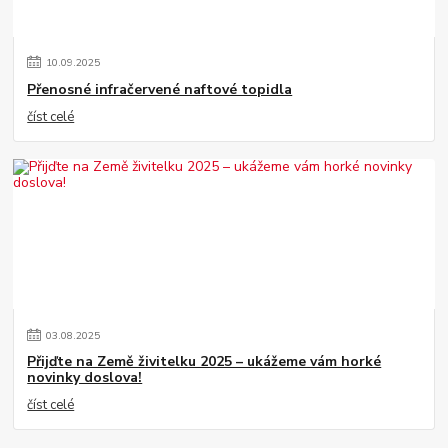
10
.
09
.
2025
Přenosné infračervené naftové topidla
číst celé
03
.
08
.
2025
Přijďte na Země živitelku 2025 – ukážeme vám horké
novinky doslova!
číst celé