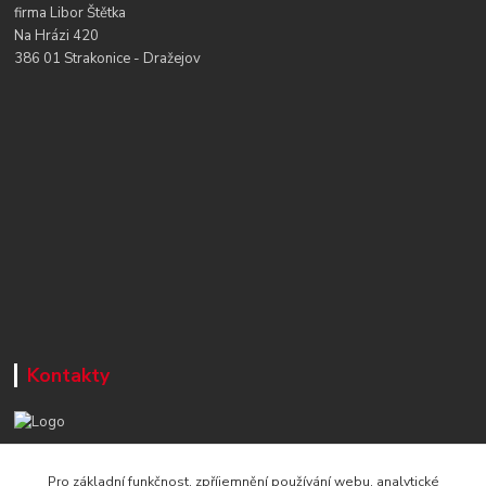
firma Libor Štětka
Na Hrázi 420
386 01 Strakonice - Dražejov
Kontakty
+420 777 715 122
Pro základní funkčnost, zpříjemnění používání webu, analytické
Po-Čt, 8-16 hod./ Pá 8-13 hod.