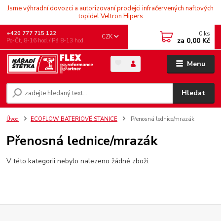
Jsme výhradní dovozci a autorizovaní prodejci infračervených naftových
topidel Veltron Hipers
0
ks
+420 777 715 122
CZK
za
0,00 Kč
Po-Čt, 8-16 hod./ Pá 8-13 hod.
Menu
Hledat
Úvod
ECOFLOW BATERIOVÉ STANICE
Přenosná lednice/mrazák
Přenosná lednice/mrazák
V této kategorii nebylo nalezeno žádné zboží.