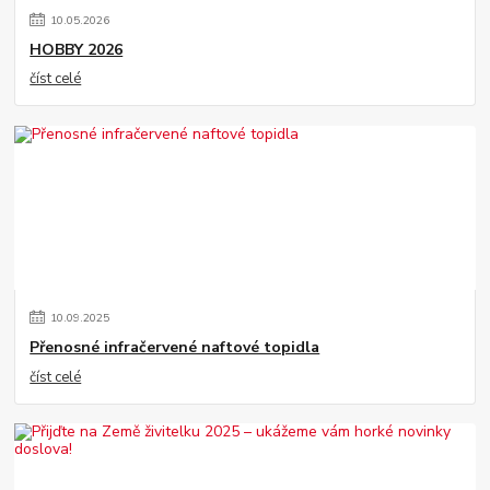
10
.
05
.
2026
HOBBY 2026
číst celé
10
.
09
.
2025
Přenosné infračervené naftové topidla
číst celé