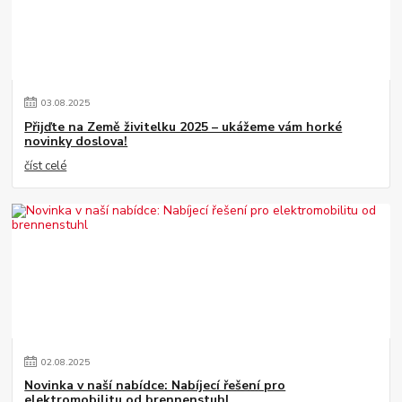
03
.
08
.
2025
Přijďte na Země živitelku 2025 – ukážeme vám horké
novinky doslova!
číst celé
02
.
08
.
2025
Novinka v naší nabídce: Nabíjecí řešení pro
elektromobilitu od brennenstuhl