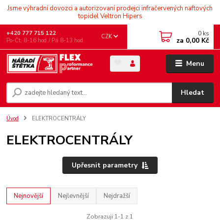
Jsme výhradní dovozci a autorizovaní prodejci infračervených naftových
topidel Veltron Hipers
0
ks
+420 777 715 122
CZK
za
0,00 Kč
Po-Čt, 8-16 hod./ Pá 8-13 hod.
Menu
Hledat
Úvod
ELEKTROCENTRÁLY
ELEKTROCENTRÁLY
Upřesnit parametry
Nejnovější
Nejlevnější
Nejdražší
Zobrazuji 1-1 z 1