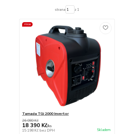
strana
z 1
Akce
Tamada TGi 2000 Invertor
26 080 Kč
18 390 Kč
/
ks
Skladem
15 198 Kč
bez DPH