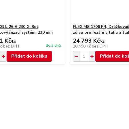
G L 26-6 230 G-Set,
FLEX MS 1706 FR, Drážkovač
ový řezací systém, 230 mm
zdivo pro řezání v tahu a tla
1 Kč
24 793 Kč
/
ks
/
ks
do 3 dnů
Kč
bez DPH
20 490 Kč
bez DPH
Přidat do košíku
Přidat do ko