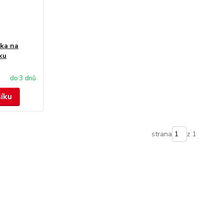
ka na
ku
do 3 dnů
šíku
strana
z 1