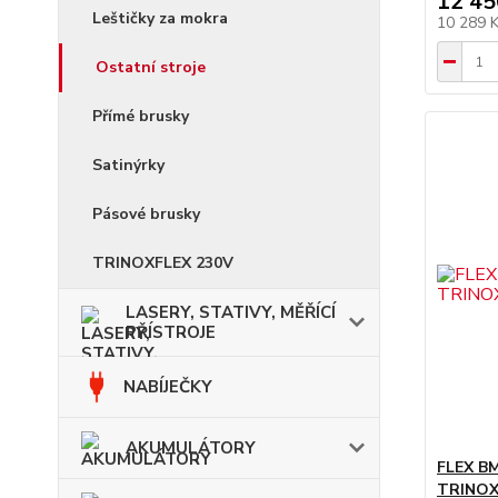
12 45
Leštičky za mokra
10 289 
Ostatní stroje
Přímé brusky
Satinýrky
Pásové brusky
TRINOXFLEX 230V
LASERY, STATIVY, MĚŘÍCÍ
PŘÍSTROJE
NABÍJEČKY
AKUMULÁTORY
FLEX BM
TRINOX