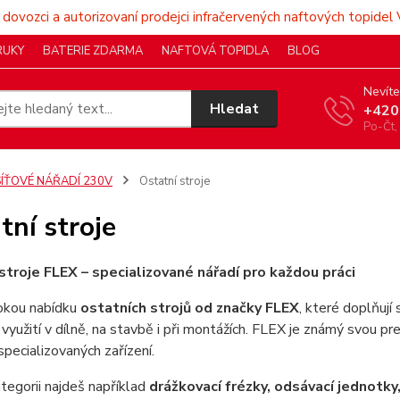
 dovozci a autorizovaní prodejci infračervených naftových topidel 
RUKY
BATERIE ZDARMA
NAFTOVÁ TOPIDLA
BLOG
Nevíte
Hledat
+420
Po-Čt,
SÍŤOVÉ NÁŘADÍ 230V
Ostatní stroje
tní stroje
stroje FLEX – specializované nářadí pro každou práci
rokou nabídku
ostatních strojů od značky FLEX
, které doplňují
využití v dílně, na stavbě i při montážích. FLEX je známý svou prec
specializovaných zařízení.
tegorii najdeš například
drážkovací frézky, odsávací jednotky,