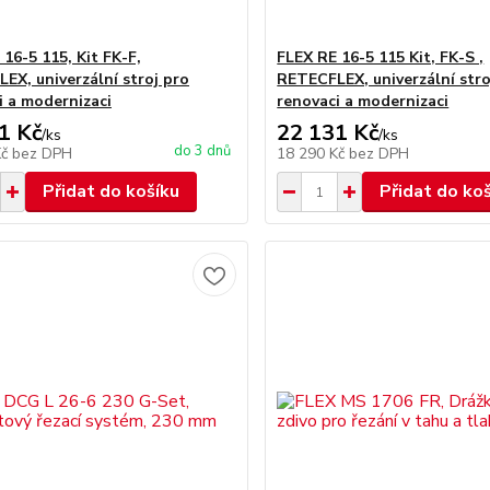
16-5 115, Kit FK-F,
FLEX RE 16-5 115 Kit, FK-S ,
EX, univerzální stroj pro
RETECFLEX, univerzální stro
i a modernizaci
renovaci a modernizaci
1 Kč
22 131 Kč
/
ks
/
ks
do 3 dnů
Kč
bez DPH
18 290 Kč
bez DPH
Přidat do košíku
Přidat do ko