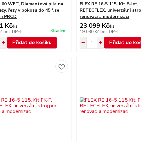
 60 WET, Diamantová pila na
FLEX RE 16-5 115, Kit E-Jet,
zy, řezy v pokosu do 45 °,se
RETECFLEX, univerzální stro
em PRCD
renovaci a modernizaci
1 Kč
23 099 Kč
/
ks
/
ks
Skladem
Kč
bez DPH
19 090 Kč
bez DPH
Přidat do košíku
Přidat do ko