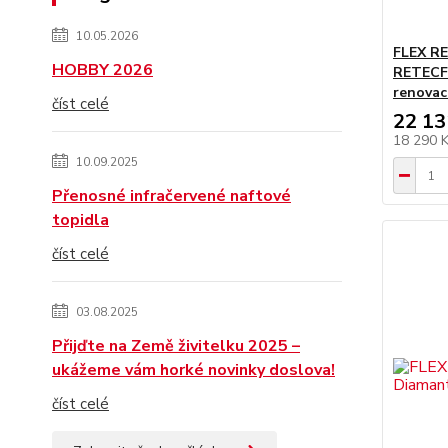
10.05.2026
FLEX RE 
HOBBY 2026
RETECFL
renovac
číst celé
22 13
18 290 
10.09.2025
Přenosné infračervené naftové
topidla
číst celé
03.08.2025
Přijďte na Země živitelku 2025 –
ukážeme vám horké novinky doslova!
číst celé