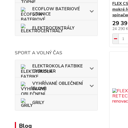
FLEX CS
ECOFLOW BATERIOVÉ
mokré ře
STANICE
spínač
29 39
ELEKTROCENTRÁLY
24 290 
SPORT A VOLNÝ ČAS
ELEKTROKOLA FATBIKE
CYRUSHER
VYHŘÍVANÉ OBLEČNENÍ
GLOVII
GRILY
Blog