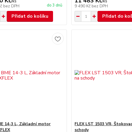
0 Kč
11 483 Kč
/
ks
/
ks
do 3 dnů
Kč
bez DPH
9 490 Kč
bez DPH
Přidat do košíku
Přidat do ko
E 14-3 L, Základní motor
FLEX LST 1503 VR, Štokovaci
FLEX
schody