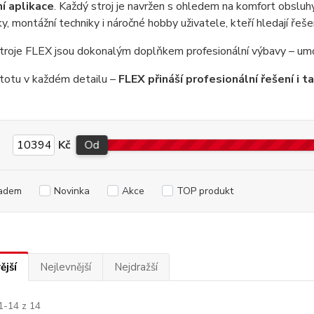
í aplikace
. Každý stroj je navržen s ohledem na komfort obsluhy
y, montážní techniky i náročné hobby uživatele, kteří hledají řeše
troje FLEX jsou dokonalým doplňkem profesionální výbavy – umožní
istotu v každém detailu –
FLEX přináší profesionální řešení i ta
Kč
Od
adem
Novinka
Akce
TOP produkt
ější
Nejlevnější
Nejdražší
1-14 z 14