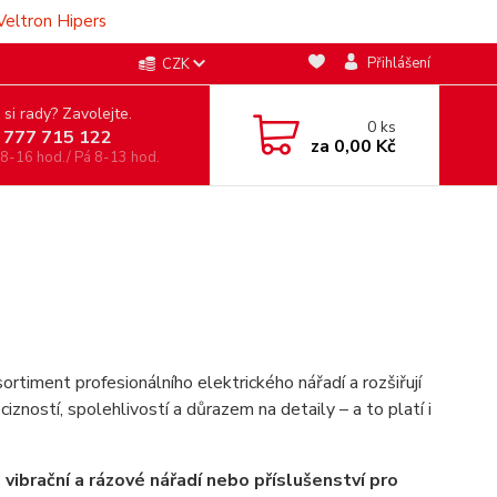
Veltron Hipers
Přihlášení
CZK
 si rady? Zavolejte.
0
ks
 777 715 122
za
0,00 Kč
 8-16 hod./ Pá 8-13 hod.
 sortiment profesionálního elektrického nářadí a rozšiřují
izností, spolehlivostí a důrazem na detaily – a to platí i
 vibrační a rázové nářadí nebo příslušenství pro