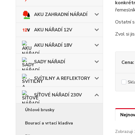
konkrétn
řemeslník
AKU ZAHRADNÍ NÁŘADÍ
Ostatní s
AKU NÁŘADÍ 12V
Zvol si j
AKU NÁŘADÍ 18V
SADY NÁŘADÍ
Cena:
SVÍTILNY A REFLEKTORY
Skl
SÍŤOVÉ NÁŘADÍ 230V
Úhlové brusky
Nejnov
Bourací a vrtací kladiva
Zobrazuji 