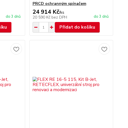
PRCD ochranným spínačem
24 914 Kč
/
ks
do 3 dnů
do 3 dnů
20 590 Kč
bez DPH
šíku
Přidat do košíku