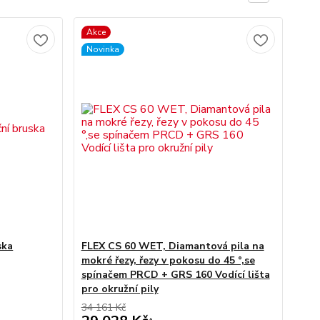
Akce
Novinka
ska
FLEX CS 60 WET, Diamantová pila na
mokré řezy, řezy v pokosu do 45 °,se
spínačem PRCD + GRS 160 Vodící lišta
pro okružní pily
34 161 Kč