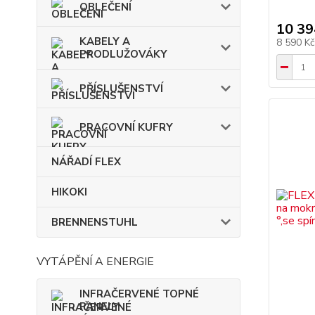
OBLEČENÍ
10 39
KABELY A
8 590 K
PRODLUŽOVÁKY
PŘÍSLUŠENSTVÍ
PRACOVNÍ KUFRY
NÁŘADÍ FLEX
HIKOKI
BRENNENSTUHL
VYTÁPĚNÍ A ENERGIE
INFRAČERVENÉ TOPNÉ
PANELY