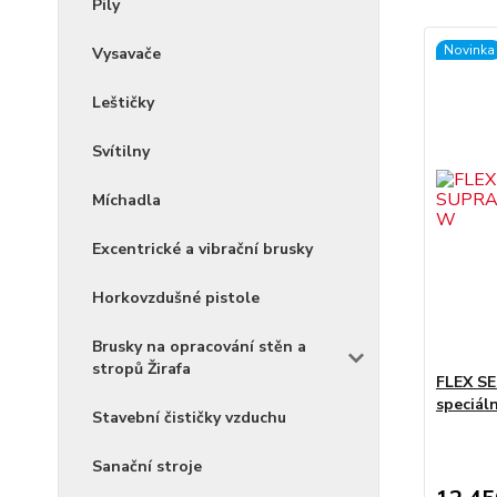
Pily
Novinka
Vysavače
Leštičky
Svítilny
Míchadla
Excentrické a vibrační brusky
Horkovzdušné pistole
Brusky na opracování stěn a
stropů Žirafa
FLEX SE
speciál
Stavební čističky vzduchu
Sanační stroje