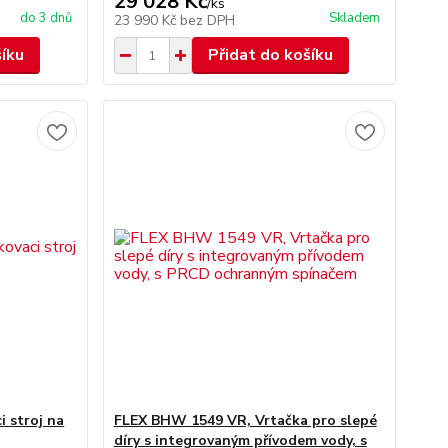
29 028 Kč
/
ks
do 3 dnů
Skladem
23 990 Kč
bez DPH
šíku
Přidat do košíku
 stroj na
FLEX BHW 1549 VR, Vrtačka pro slepé
díry s integrovaným přívodem vody, s