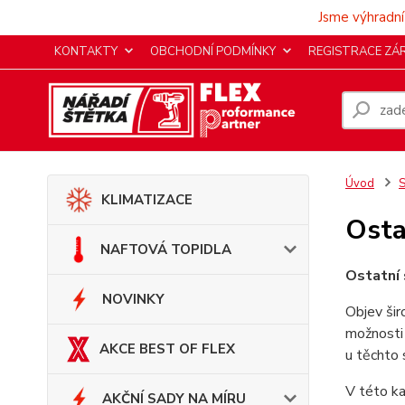
Jsme výhradní
KONTAKTY
OBCHODNÍ PODMÍNKY
REGISTRACE ZÁ
Úvod
KLIMATIZACE
Osta
NAFTOVÁ TOPIDLA
Ostatní 
NOVINKY
Objev ši
možnosti 
AKCE BEST OF FLEX
u těchto 
V této ka
AKČNÍ SADY NA MÍRU