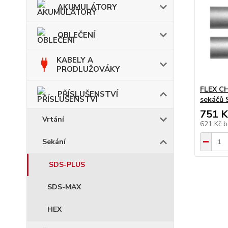
AKUMULÁTORY
OBLEČENÍ
KABELY A
PRODLUŽOVÁKY
FLEX CH
PŘÍSLUŠENSTVÍ
sekáčů 
751 K
Vrtání
621 Kč
b
Sekání
SDS-PLUS
SDS-MAX
HEX