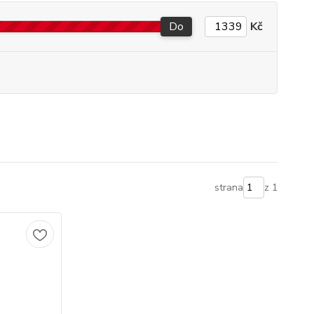
Do
Kč
strana
z 1