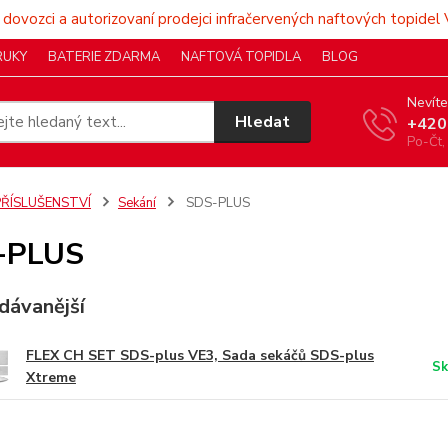
 dovozci a autorizovaní prodejci infračervených naftových topidel 
RUKY
BATERIE ZDARMA
NAFTOVÁ TOPIDLA
BLOG
Nevíte
Hledat
+420
Po-Čt,
PŘÍSLUŠENSTVÍ
Sekání
SDS-PLUS
-PLUS
dávanější
FLEX CH SET SDS-plus VE3, Sada sekáčů SDS-plus
Sk
Xtreme