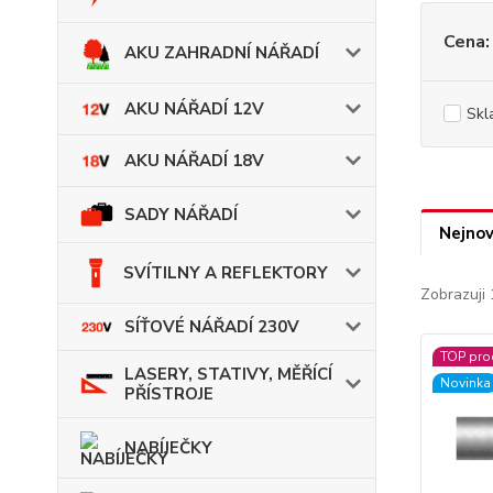
Cena:
AKU ZAHRADNÍ NÁŘADÍ
AKU NÁŘADÍ 12V
Skl
AKU NÁŘADÍ 18V
SADY NÁŘADÍ
Nejnov
SVÍTILNY A REFLEKTORY
Zobrazuji 
SÍŤOVÉ NÁŘADÍ 230V
TOP pro
LASERY, STATIVY, MĚŘÍCÍ
Novinka
PŘÍSTROJE
NABÍJEČKY