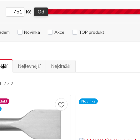
Kč
Od
adem
Novinka
Akce
TOP produkt
ější
Nejlevnější
Nejdražší
1-2 z 2
dukt
Novinka