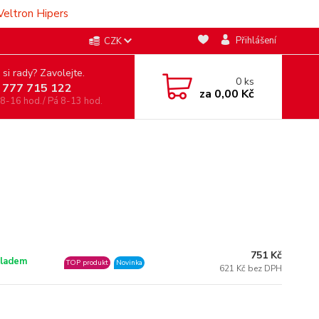
Veltron Hipers
Přihlášení
CZK
 si rady? Zavolejte.
0
ks
 777 715 122
za
0,00 Kč
 8-16 hod./ Pá 8-13 hod.
751 Kč
ladem
TOP produkt
Novinka
621 Kč bez DPH