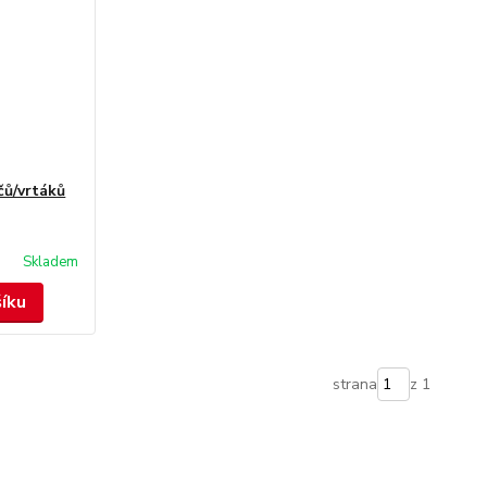
čů/vrtáků
Skladem
šíku
strana
z 1