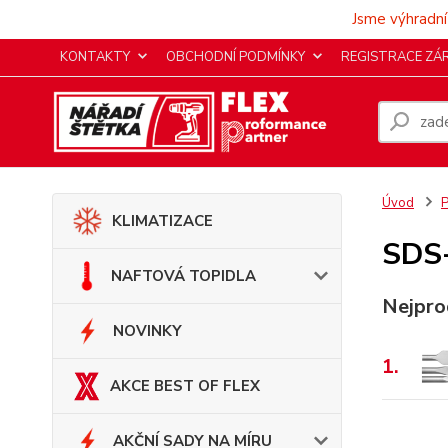
Jsme výhradní
KONTAKTY
OBCHODNÍ PODMÍNKY
REGISTRACE ZÁ
Úvod
KLIMATIZACE
SDS
NAFTOVÁ TOPIDLA
Nejpro
NOVINKY
1.
AKCE BEST OF FLEX
AKČNÍ SADY NA MÍRU