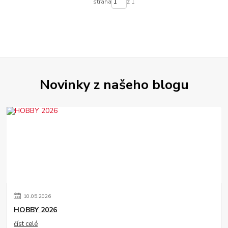
strana
z 1
Novinky z našeho blogu
10
.
05
.
2026
HOBBY 2026
číst celé