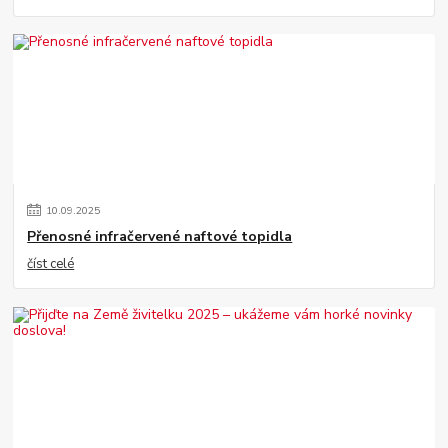
10
.
09
.
2025
Přenosné infračervené naftové topidla
číst celé