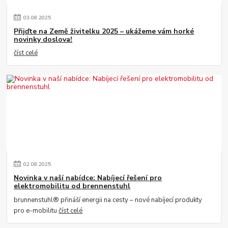
03
.
08
.
2025
Přijďte na Země živitelku 2025 – ukážeme vám horké
novinky doslova!
číst celé
02
.
08
.
2025
Novinka v naší nabídce: Nabíjecí řešení pro
elektromobilitu od brennenstuhl
brunnenstuhl® přináší energii na cesty – nové nabíjecí produkty
pro e-mobilitu
číst celé