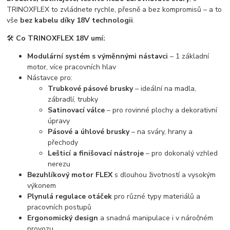
TRINOXFLEX to zvládnete rychle, přesně a bez kompromisů – a to
vše
bez kabelu díky 18V technologii
.
🛠️
Co TRINOXFLEX 18V umí:
Modulární systém s výměnnými nástavci
– 1 základní
motor, více pracovních hlav
Nástavce pro:
Trubkové pásové brusky
– ideální na madla,
zábradlí, trubky
Satinovací válce
– pro rovinné plochy a dekorativní
úpravy
Pásové a úhlové brusky
– na sváry, hrany a
přechody
Lešticí a finišovací nástroje
– pro dokonalý vzhled
nerezu
Bezuhlíkový motor FLEX
s dlouhou životností a vysokým
výkonem
Plynulá regulace otáček
pro různé typy materiálů a
pracovních postupů
Ergonomický design
a snadná manipulace i v náročném
provozu