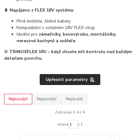
🔋
Napájeno z FLEX 18V systému:
Plná mobilita, žádné kabely
Kompatibilní s ostatními 18V FLEX stroji
Ideální pro
zámečníky, kovovýrobu, montážníky,
nerezové kuchyně a svářeče
⚙️
TRINOXFLEX 18V – když chcete mít kontrolu nad každým
detailem povrchu.
Upřesnit parametry
Nejnovější
Nejlevnější
Nejdražší
Zobrazuji 1-4 z 4
strana
z 1