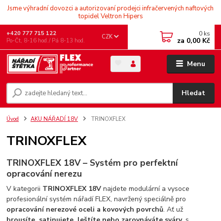
Jsme výhradní dovozci a autorizovaní prodejci infračervených naftových
topidel Veltron Hipers
0
ks
+420 777 715 122
CZK
za
0,00 Kč
Po-Čt, 8-16 hod./ Pá 8-13 hod.
Menu
Hledat
Úvod
AKU NÁŘADÍ 18V
TRINOXFLEX
TRINOXFLEX
TRINOXFLEX 18V – Systém pro perfektní
opracování nerezu
V kategorii
TRINOXFLEX 18V
najdete modulární a vysoce
profesionální systém nářadí FLEX, navržený speciálně pro
opracování nerezové oceli a kovových povrchů
. Ať už
brousíte, satinujete, leštíte nebo zarovnáváte sváry
, s