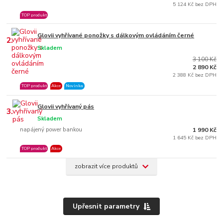
5 124 Kč bez DPH
TOP produkt
Glovii vyhřívané ponožky s dálkovým ovládáním černé
2.
Skladem
3 100 Kč
2 890 Kč
2 388 Kč bez DPH
TOP produkt
Akce
Novinka
Glovii vyhřívaný pás
3.
Skladem
napájený power bankou
1 990 Kč
1 645 Kč bez DPH
TOP produkt
Akce
zobrazit více produktů
Upřesnit parametry