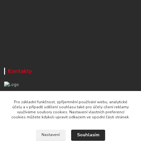
Kontakty
+420 777 715 122
Pro základní funkčnost, zpříjemnění používání webu, analytické
Po-Čt, 8-16 hod./ Pá 8-13 hod.
účely a v případě udělení souhlasu také pro účely cílení reklamy
využíváme soubory cookies. Nastavení vlastních preferencí
info@naradi-stetka.cz
cookies můžete kdykoli upravit odkazem ve spodní části stránek.
Souhlasím
Nastavení