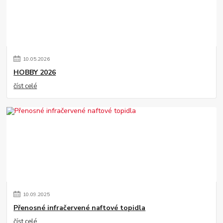
10
.
05
.
2026
HOBBY 2026
číst celé
10
.
09
.
2025
Přenosné infračervené naftové topidla
číst celé