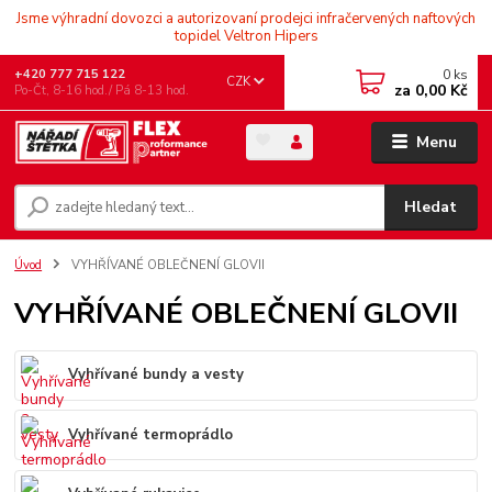
Jsme výhradní dovozci a autorizovaní prodejci infračervených naftových
topidel Veltron Hipers
0
ks
+420 777 715 122
CZK
za
0,00 Kč
Po-Čt, 8-16 hod./ Pá 8-13 hod.
Menu
Hledat
Úvod
VYHŘÍVANÉ OBLEČNENÍ GLOVII
VYHŘÍVANÉ OBLEČNENÍ GLOVII
Vyhřívané bundy a vesty
Vyhřívané termoprádlo