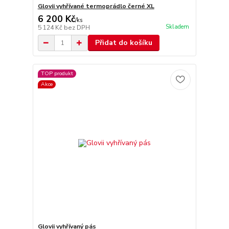
Glovii vyhřívané termoprádlo černé XL
6 200 Kč
/
ks
Skladem
5 124 Kč
bez DPH
Přidat do košíku
TOP produkt
Akce
Glovii vyhřívaný pás