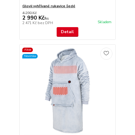
Glovii vyhřívané rukavice šedé
4 290 Kč
2 990 Kč
/
ks
Skladem
2 471 Kč
bez DPH
Detail
Akce
Novinka