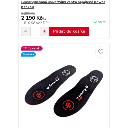
Glovii vyhřívaná univerzální vesta napájená power
bankou
3 290 Kč
2 190 Kč
/
ks
Skladem
1 810 Kč
bez DPH
Přidat do košíku
TOP produkt
Novinka