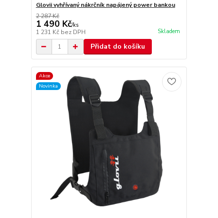
Glovii vyhřívaný nákrčník napájený power bankou
2 287 Kč
1 490 Kč
/
ks
Skladem
1 231 Kč
bez DPH
Přidat do košíku
Akce
Novinka