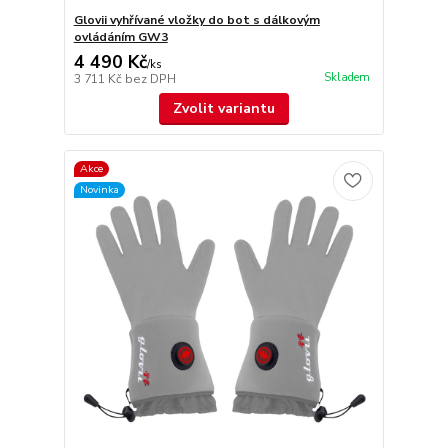
Glovii vyhřívané vložky do bot s dálkovým
ovládáním GW3
4 490 Kč
/
ks
Skladem
3 711 Kč
bez DPH
Zvolit variantu
Akce
Novinka