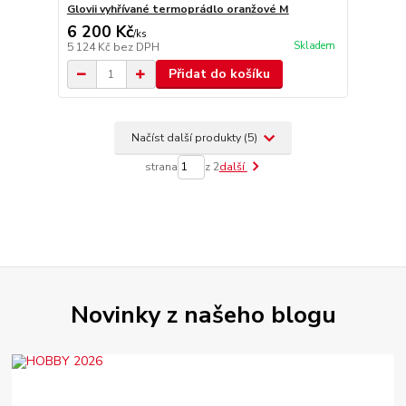
Glovii vyhřívané termoprádlo oranžové M
6 200 Kč
/
ks
Skladem
5 124 Kč
bez DPH
Přidat do košíku
Načíst další produkty (5)
strana
z 2
další
Novinky z našeho blogu