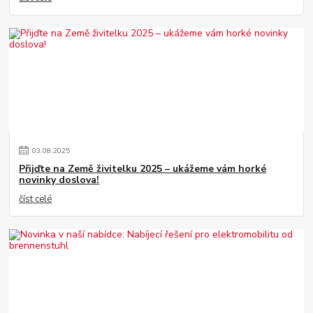
03
.
08
.
2025
Přijďte na Země živitelku 2025 – ukážeme vám horké
novinky doslova!
číst celé