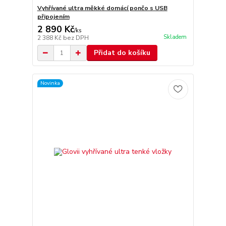
Vyhřívané ultra měkké domácí pončo s USB
připojením
2 890 Kč
/
ks
Skladem
2 388 Kč
bez DPH
Přidat do košíku
Novinka