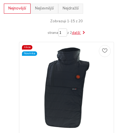
Nejnovější
Nejlevnější
Nejdražší
Zobrazuji 1-15 z 20
strana
z 2
další
Akce
Novinka