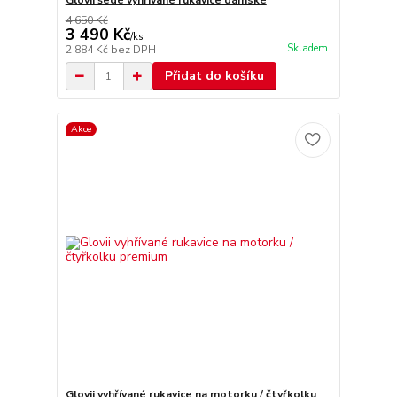
Glovii šedé vyhřívané rukavice dámské
4 650 Kč
3 490 Kč
/
ks
Skladem
2 884 Kč
bez DPH
Přidat do košíku
Akce
Glovii vyhřívané rukavice na motorku / čtyřkolku