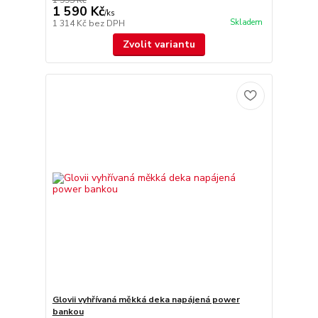
1 995 Kč
1 590 Kč
/
ks
Skladem
1 314 Kč
bez DPH
Zvolit variantu
Glovii vyhřívaná měkká deka napájená power
bankou