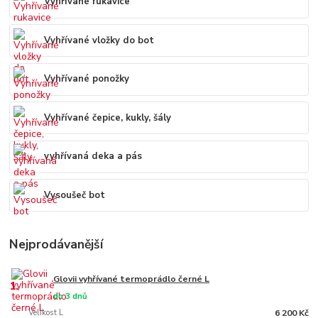
Vyhřívané rukavice
Vyhřívané vložky do bot
Vyhřívané ponožky
Vyhřívané čepice, kukly, šály
vyhřívaná deka a pás
Vysoušeč bot
Nejprodávanější
Glovii vyhřívané termoprádlo černé L
1.
do 3 dnů
Velikost L
6 200 Kč