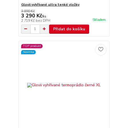
Glovii vyhřívané ultra tenké vložky
3 890 Kč
3 290 Kč
/
ks
Skladem
2 719 Kč
bez DPH
Přidat do košíku
TOP produkt
Novinka