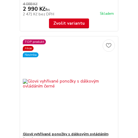
4 088 Kč
2 990 Kč
/
ks
Skladem
2 471 Kč
bez DPH
Zvolit variantu
TOP produkt
Akce
Novinka
Glovii vyhřívané ponožky s dálkovým ovládáním