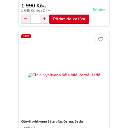
1 990 Kč
/
ks
Skladem
1 645 Kč
bez DPH
Přidat do košíku
Akce
Glovii vyhřívaná šála bílá, černá, šedá