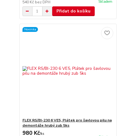
Skladem
540 Kč
bez DPH
Přidat do košíku
Novinka
FLEX RS/BI-230 6 VE5, Plátek pro šavlovou pilu na
demontáže hrubý zub 5ks
980 Kč
/
ks