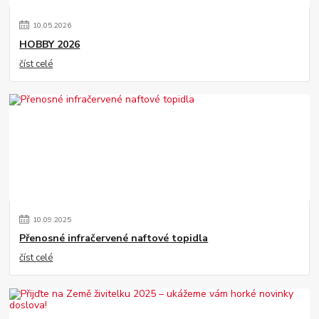
10
.
05
.
2026
HOBBY 2026
číst celé
10
.
09
.
2025
Přenosné infračervené naftové topidla
číst celé