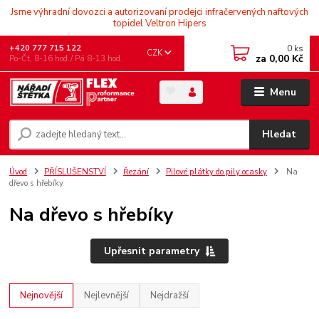
Jsme výhradní dovozci a autorizovaní prodejci infračervených naftových
topidel Veltron Hipers
0
ks
+420 777 715 122
CZK
za
0,00 Kč
Po-Čt, 8-16 hod./ Pá 8-13 hod.
Menu
Hledat
Úvod
PŘÍSLUŠENSTVÍ
Řezání
Pilové plátky do pily ocasky
Na
dřevo s hřebíky
Na dřevo s hřebíky
Upřesnit parametry
Nejnovější
Nejlevnější
Nejdražší