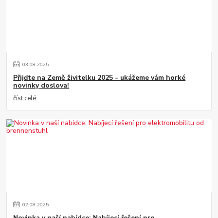
03
.
08
.
2025
Přijďte na Země živitelku 2025 – ukážeme vám horké
novinky doslova!
číst celé
02
.
08
.
2025
Novinka v naší nabídce: Nabíjecí řešení pro