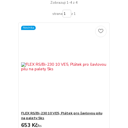
Zobrazuji 1-4 z 4
strana
z 1
Novinka
FLEX RS/Bi-230 10 VE5, Plátek pro šavlovou pilu
na palety 5ks
653 Kč
/
ks