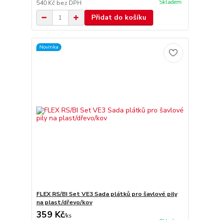
Skladem
540 Kč
bez DPH
Přidat do košíku
Novinka
FLEX RS/BI Set VE3 Sada plátků pro šavlové pily
na plast/dřevo/kov
359 Kč
/
ks