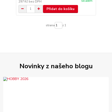
Skladem
297 Kč
bez DPH
Přidat do košíku
strana
z 1
Novinky z našeho blogu