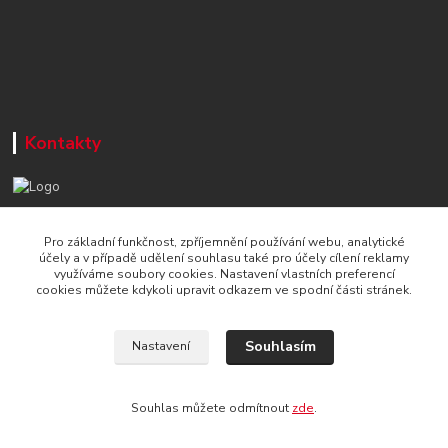
Kontakty
+420 777 715 122
Pro základní funkčnost, zpříjemnění používání webu, analytické
Po-Čt, 8-16 hod./ Pá 8-13 hod.
účely a v případě udělení souhlasu také pro účely cílení reklamy
využíváme soubory cookies. Nastavení vlastních preferencí
info@naradi-stetka.cz
cookies můžete kdykoli upravit odkazem ve spodní části stránek.
Souhlasím
Nastavení
Souhlas můžete odmítnout
zde
.
Vytvořeno na
Eshop-rychle.cz