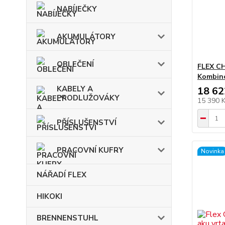
NABÍJEČKY
AKUMULÁTORY
OBLEČENÍ
FLEX CH
Kombino
KABELY A
18 62
PRODLUŽOVÁKY
15 390 
PŘÍSLUŠENSTVÍ
PRACOVNÍ KUFRY
Novinka
NÁŘADÍ FLEX
HIKOKI
BRENNENSTUHL