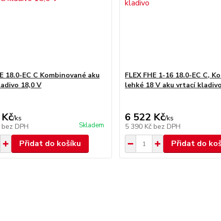
E 18.0-EC C Kombinované aku
FLEX FHE 1-16 18.0-EC C, K
ladivo 18,0 V
lehké 18 V aku vrtací kladiv
 Kč
6 522 Kč
/
ks
/
ks
Skladem
č
bez DPH
5 390 Kč
bez DPH
Přidat do košíku
Přidat do ko