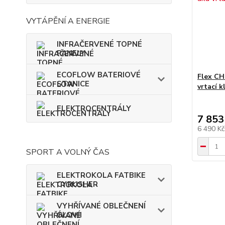
VYTÁPĚNÍ A ENERGIE
INFRAČERVENÉ TOPNÉ
PANELY
ECOFLOW BATERIOVÉ
Flex CH
STANICE
vrtací k
ELEKTROCENTRÁLY
7 853
6 490 K
SPORT A VOLNÝ ČAS
ELEKTROKOLA FATBIKE
CYRUSHER
VYHŘÍVANÉ OBLEČNENÍ
GLOVII