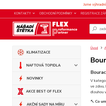
Jsme výhradní
KONTAKTY
OBCHODNÍ PODMÍNKY
REGISTRACE ZÁ
Úvod
KLIMATIZACE
Bour
NAFTOVÁ TOPIDLA
Bourací
NOVINKY
V kategor
ve zdivu,
AKCE BEST OF FLEX
dlouhou v
🔨
Co um
AKČNÍ SADY NA MÍRU