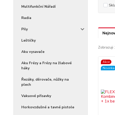
Skl
Multifunkční Nářadí
Radia
Pily
Nejnov
Leštičky
Zobrazuji 
Aku vysavače
Akce
Aku Frézy a Frézy na žlabové
háky
Novinka
Řezáky, děrovače, nůžky na
plech
Vakuové přísavky
Horkovzdušné a tavné pistole