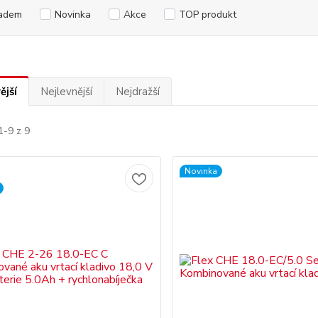
adem
Novinka
Akce
TOP produkt
ější
Nejlevnější
Nejdražší
1-9 z 9
Novinka