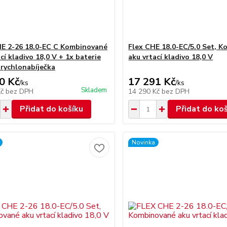
E 2-26 18.0-EC C Kombinované
Flex CHE 18.0-EC/5.0 Set, 
cí kladivo 18,0 V + 1x baterie
aku vrtací kladivo 18,0 V
 rychlonabíječka
0 Kč
17 291 Kč
/
ks
/
ks
Skladem
Kč
bez DPH
14 290 Kč
bez DPH
Přidat do košíku
Přidat do ko
Novinka