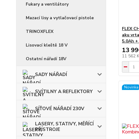
Fukary a ventilátory
Mazací lisy a vytlačovací pistole
FLEX CH
TRINOXFLEX
aku vrta
5.0Ah +
Lisovací kleště 18 V
13 99
11 562 
Ostatní nářadí 18V
SADY NÁŘADÍ
Novinka
SVÍTILNY A REFLEKTORY
SÍŤOVÉ NÁŘADÍ 230V
LASERY, STATIVY, MĚŘÍCÍ
PŘÍSTROJE