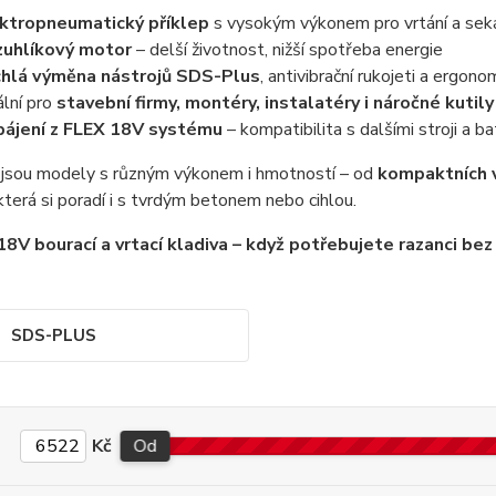
ktropneumatický příklep
s vysokým výkonem pro vrtání a sek
uhlíkový motor
– delší životnost, nižší spotřeba energie
hlá výměna nástrojů SDS-Plus
, antivibrační rukojeti a ergon
ální pro
stavební firmy, montéry, instalatéry i náročné kutily
ájení z FLEX 18V systému
– kompatibilita s dalšími stroji a b
 jsou modely s různým výkonem i hmotností – od
kompaktních v
 která si poradí i s tvrdým betonem nebo cihlou.
18V bourací a vrtací kladiva – když potřebujete razanci be
SDS-PLUS
Kč
Od