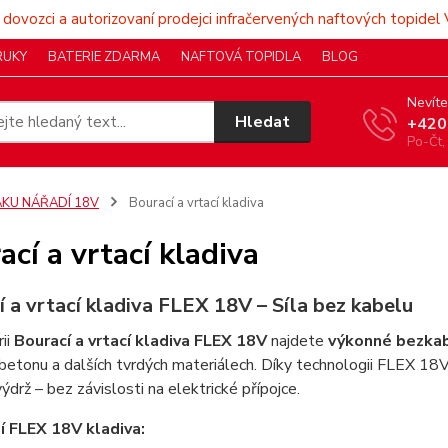
 dovozci a autorizovaní prodejci infračervených naftových topidel 
RUKY
BATERIE ZDARMA
NAFTOVÁ TOPIDLA
BLOG
Nevíte
Hledat
+420
Po-Čt,
AKU NÁŘADÍ 18V
Bourací a vrtací kladiva
ací a vrtací kladiva
 a vrtací kladiva FLEX 18V – Síla bez kabelu
ii
Bourací a vrtací kladiva FLEX 18V
najdete
výkonné bezkab
 betonu a dalších tvrdých materiálech. Díky technologii FLEX 18V
ýdrž – bez závislosti na elektrické přípojce.
í FLEX 18V kladiva: