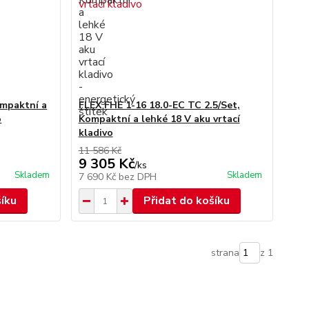
ompaktní a
FLEX FHE 1-16 18.0-EC TC 2.5/Set,
o
Kompaktní a lehké 18 V aku vrtací
kladivo
11 586 Kč
9 305 Kč
/
ks
Skladem
Skladem
7 690 Kč
bez DPH
šíku
Přidat do košíku
strana
z 1