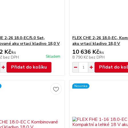
E 2-26 18.0-EC/5.0 Set,
FLEX CHE 2-26 18.0-EC, Ko
vané aku vrtací kladivo 18,0 V
aku vrtací kladivo 18,0 V
2 Kč
10 636 Kč
/
ks
/
ks
Skladem
Kč
bez DPH
8 790 Kč
bez DPH
Přidat do košíku
Přidat do ko
Novinka