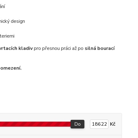
ání
omický design
ateriemi
rtacích kladiv
pro přesnou práci až po
silná bourací
z omezení.
Do
Kč