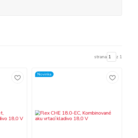
strana
z 1
Novinka