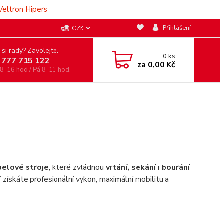
Veltron Hipers
Přihlášení
CZK
 si rady? Zavolejte.
0
ks
 777 715 122
za
0,00 Kč
 8-16 hod./ Pá 8-13 hod.
elové stroje
, které zvládnou
vrtání, sekání i bourání
 získáte profesionální výkon, maximální mobilitu a