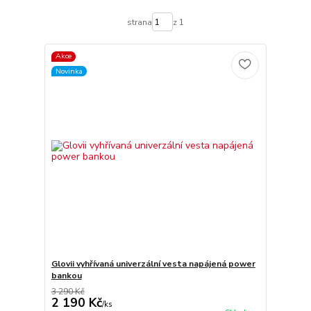
strana
z 1
Akce
Novinka
Glovii vyhřívaná univerzální vesta napájená power
bankou
3 290 Kč
2 190 Kč
/
ks