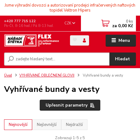
Jsme výhradní dovozci a autorizovaní prodejci infračervených naftových
topidel Veltron Hipers
0
ks
+420 777 715 122
CZK
za
0,00 Kč
Po-Čt, 8-16 hod./ Pá 8-13 hod.
Menu
Hledat
Úvod
VYHŘÍVANÉ OBLEČNENÍ GLOVII
Vyhřívané bundy a vesty
Vyhřívané bundy a vesty
Upřesnit parametry
Nejnovější
Nejlevnější
Nejdražší
Zobrazuji 1-5 z 5