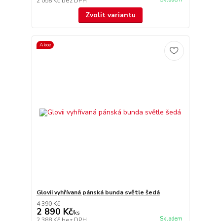
2 058 Kč
bez DPH
Zvolit variantu
Akce
Glovii vyhřívaná pánská bunda světle šedá
4 390 Kč
2 890 Kč
/
ks
Skladem
2 388 Kč
bez DPH