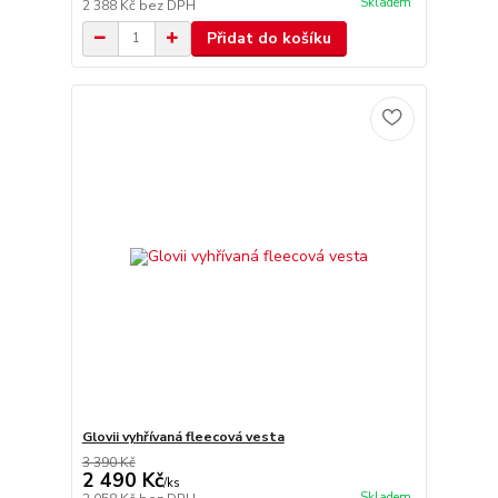
Skladem
2 388 Kč
bez DPH
Přidat do košíku
Glovii vyhřívaná fleecová vesta
3 390 Kč
2 490 Kč
/
ks
Skladem