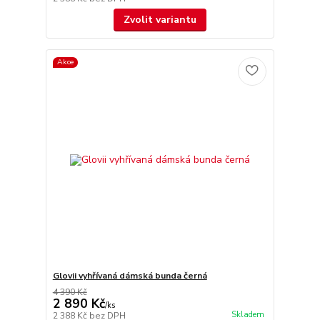
Zvolit variantu
Akce
Glovii vyhřívaná dámská bunda černá
4 390 Kč
2 890 Kč
/
ks
Skladem
2 388 Kč
bez DPH