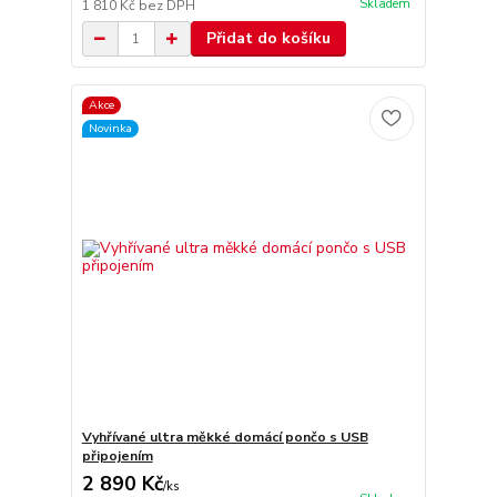
Skladem
1 810 Kč
bez DPH
Přidat do košíku
Akce
Novinka
Vyhřívané ultra měkké domácí pončo s USB
připojením
2 890 Kč
/
ks