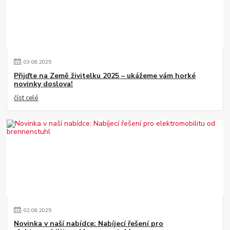
03
.
08
.
2025
Přijďte na Země živitelku 2025 – ukážeme vám horké
novinky doslova!
číst celé
02
.
08
.
2025
Novinka v naší nabídce: Nabíjecí řešení pro