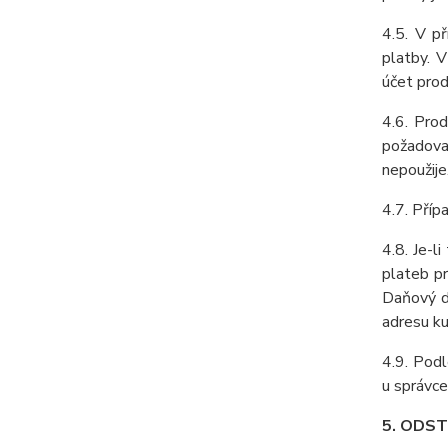
4.5. V p
platby. V
účet prod
4.6. Prod
požadova
nepoužije
4.7. Příp
4.8. Je-l
plateb pr
Daňový do
adresu ku
4.9. Podl
u správce
5. ODS