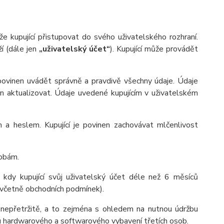
 kupující přistupovat do svého uživatelského rozhraní.
í (dále jen
„uživatelský účet“
). Kupující může provádět
í povinen uvádět správně a pravdivě všechny údaje. Údaje
nen aktualizovat. Údaje uvedené kupujícím v uživatelském
 a heslem. Kupující je povinen zachovávat mlčenlivost
sobám.
, kdy kupující svůj uživatelský účet déle než 6 měsíců
y (včetně obchodních podmínek).
ý nepřetržitě, a to zejména s ohledem na nutnou údržbu
u hardwarového a softwarového vybavení třetích osob.