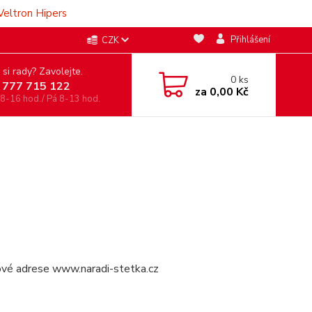
Veltron Hipers
Přihlášení
CZK
 si rady? Zavolejte.
0
ks
 777 715 122
za
0,00 Kč
 8-16 hod./ Pá 8-13 hod.
tové adrese www.naradi-stetka.cz