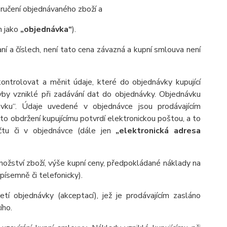
ručení objednávaného zboží a
n jako
„objednávka“
).
aní a číslech, není tato cena závazná a kupní smlouva není
ontrolovat a měnit údaje, které do objednávky kupující
hyby vzniklé při zadávání dat do objednávky. Objednávku
návku“. Údaje uvedené v objednávce jsou prodávajícím
o obdržení kupujícímu potvrdí elektronickou poštou, a to
čtu či v objednávce (dále jen
„elektronická adresa
množství zboží, výše kupní ceny, předpokládané náklady na
písemně či telefonicky).
etí objednávky (akceptací), jež je prodávajícím zasláno
ího.