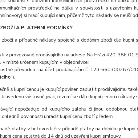
jící souhlasí s použitím komunikačních prostředků na dálku při
komunikačních prostředků na dálku v souvislosti s uzavřením ku
nní hovory) si hradí kupující sám, přičemž tyto náklady se neliší o
 ZBOŽÍ A PLATEBNÍ PODMÍNKY
 zboží a případné náklady spojené s dodáním zboží dle kupní sm
ti v provozovně prodávajícího na adrese Na Hrázi 420, 386 01 S
u v místě určeném kupujícím v objednávce;
ostně převodem na účet prodávajícího č. 123-660300287/0100
ícího“
).
ečně s kupní cenou je kupující povinen zaplatit prodávajícímu t
í-li uvedeno výslovně jinak, rozumí se dále kupní cenou i náklady
dávající nepožaduje od kupujícího zálohu či jinou obdobnou pl
ohledně povinnosti uhradit kupní cenu zboží předem.
ípadě platby v hotovosti či v případě platby na dobírku je kupní
 kupní cena splatná do 14 dnů od uzavření kupní smlouvy.