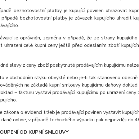
řípadě bezhotovostní platby je kupující povinen uhrazovat kup
 případě bezhotovostní platby je závazek kupujícího uhradit k
ávajícího.
ávající je oprávněn, zejména v případě, že ze strany kupujícíh
t uhrazení celé kupní ceny ještě před odesláním zboží kupují
.
adné slevy z ceny zboží poskytnuté prodávajícím kupujícímu nel
i to v obchodním styku obvyklé nebo je-li tak stanoveno obecně 
ováděných na základě kupní smlouvy kupujícímu daňový doklad – 
klad – fakturu vystaví prodávající kupujícímu po uhrazení ceny 
pujícího.
e zákona o evidenci tržeb je prodávající povinen vystavit kupují
 daně online; v případě technického výpadku pak nejpozději do 4
TOUPENÍ OD KUPNÍ SMLOUVY