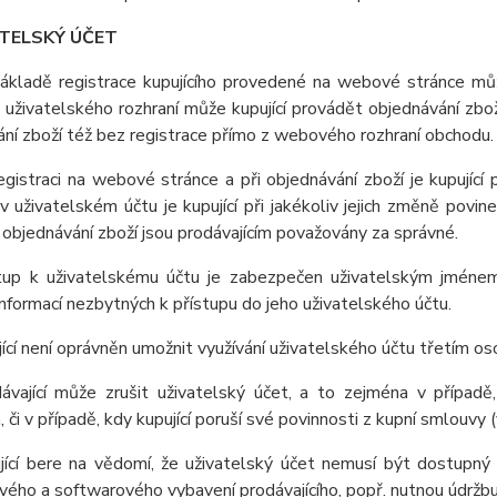
ATELSKÝ ÚČET
základě registrace kupujícího provedené na webové stránce může
uživatelského rozhraní může kupující provádět objednávání zbož
ní zboží též bez registrace přímo z webového rozhraní obchodu.
registraci na webové stránce a při objednávání zboží je kupujíc
 uživatelském účtu je kupující při jakékoliv jejich změně povi
i objednávání zboží jsou prodávajícím považovány za správné.
stup k uživatelskému účtu je zabezpečen uživatelským jménem
nformací nezbytných k přístupu do jeho uživatelského účtu.
jící není oprávněn umožnit využívání uživatelského účtu třetím o
dávající může zrušit uživatelský účet, a to zejména v případě
, či v případě, kdy kupující poruší své povinnosti z kupní smlouv
ující bere na vědomí, že uživatelský účet nemusí být dostupn
ého a softwarového vybavení prodávajícího, popř. nutnou údržb