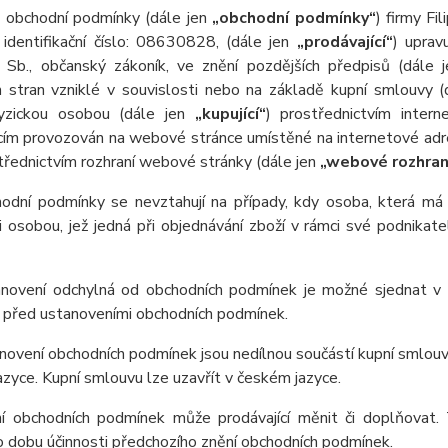
o obchodní podmínky (dále jen
„obchodní podmínky“
) firmy Fi
 identifikační číslo: 08630828, (dále jen
„prodávající“
) uprav
Sb., občanský zákoník, ve znění pozdějších předpisů (dále 
h stran vzniklé v souvislosti nebo na základě kupní smlouvy 
fyzickou osobou (dále jen
„kupující“
) prostřednictvím inter
ícím provozován na webové stránce umístěné na internetové adr
třednictvím rozhraní webové stránky (dále jen
„webové rozhran
hodní podmínky se nevztahují na případy, kdy osoba, která má v
i osobou, jež jedná při objednávání zboží v rámci své podnika
anovení odchylná od obchodních podmínek je možné sjednat v 
 před ustanoveními obchodních podmínek.
novení obchodních podmínek jsou nedílnou součástí kupní smlou
zyce. Kupní smlouvu lze uzavřít v českém jazyce.
ní obchodních podmínek může prodávající měnit či doplňovat.
o dobu účinnosti předchozího znění obchodních podmínek.