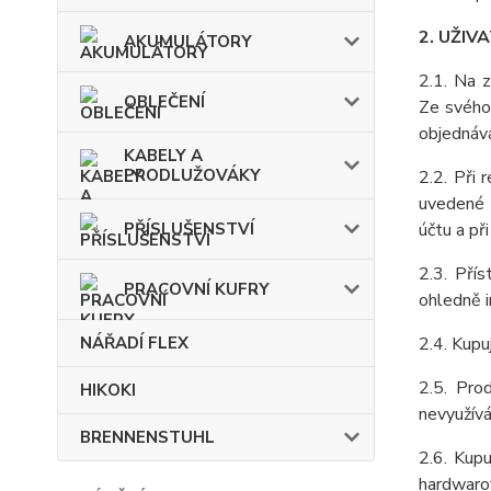
2. UŽIV
AKUMULÁTORY
2.1. Na 
OBLEČENÍ
Ze svého 
objednává
KABELY A
PRODLUŽOVÁKY
2.2. Při 
uvedené v
účtu a př
PŘÍSLUŠENSTVÍ
2.3. Pří
PRACOVNÍ KUFRY
ohledně i
2.4. Kupu
NÁŘADÍ FLEX
2.5. Pro
HIKOKI
nevyužívá
BRENNENSTUHL
2.6. Kup
hardwarov