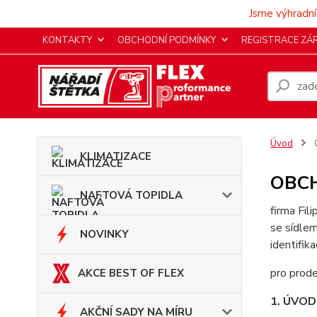
Jsme výhradní
KONTAKTY
OBCHODNÍ PODMÍNKY
REGISTRACE ZÁ
Úvod
KLIMATIZACE
OBC
NAFTOVÁ TOPIDLA
firma Fil
se sídlem
NOVINKY
identifik
pro prode
AKCE BEST OF FLEX
1. ÚVO
AKČNÍ SADY NA MÍRU