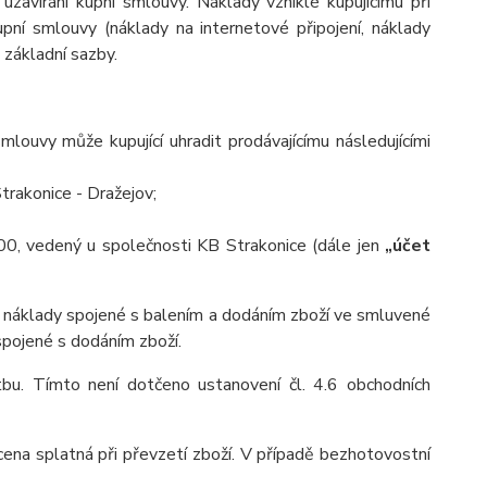
 uzavírání kupní smlouvy. Náklady vzniklé kupujícímu při
pní smlouvy (náklady na internetové připojení, náklady
d základní sazby.
louvy může kupující uhradit prodávajícímu následujícími
trakonice - Dražejov;
, vedený u společnosti KB Strakonice (dále jen
„účet
aké náklady spojené s balením a dodáním zboží ve smluvené
 spojené s dodáním zboží.
atbu. Tímto není dotčeno ustanovení čl. 4.6 obchodních
 cena splatná při převzetí zboží. V případě bezhotovostní