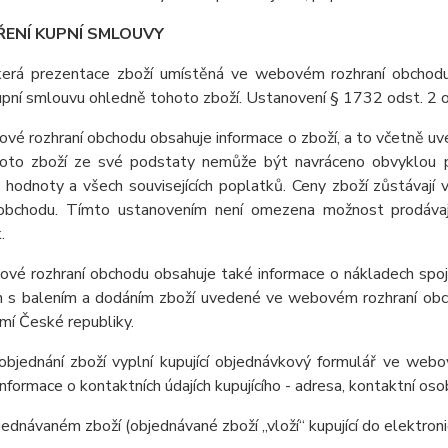
ŘENÍ KUPNÍ SMLOUVY
kerá prezentace zboží umístěná ve webovém rozhraní obchodu j
upní smlouvu ohledně tohoto zboží. Ustanovení § 1732 odst. 2 
vé rozhraní obchodu obsahuje informace o zboží, a to včetně uve
 toto zboží ze své podstaty nemůže být navráceno obvyklou 
é hodnoty a všech souvisejících poplatků. Ceny zboží zůstávaj
 obchodu. Tímto ustanovením není omezena možnost prodávajíc
.
ové rozhraní obchodu obsahuje také informace o nákladech spoj
h s balením a dodáním zboží uvedené ve webovém rozhraní obch
mí České republiky.
 objednání zboží vyplní kupující objednávkový formulář ve we
nformace o kontaktních údajích kupujícího - adresa, kontaktní osoba
jednávaném zboží (objednávané zboží „vloží“ kupující do elektro