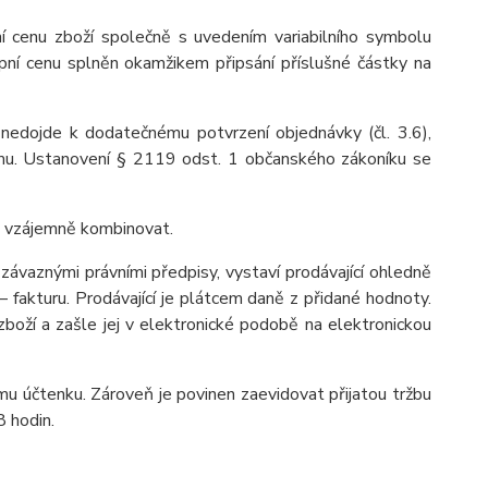
ní cenu zboží společně s uvedením variabilního symbolu
upní cenu splněn okamžikem připsání příslušné částky na
o nedojde k dodatečnému potvrzení objednávky (čl. 3.6),
címu. Ustanovení § 2119 odst. 1 občanského zákoníku se
ze vzájemně kombinovat.
závaznými právními předpisy, vystaví prodávající ohledně
fakturu. Prodávající je plátcem daně z přidané hodnoty.
zboží a zašle jej v elektronické podobě na elektronickou
címu účtenku. Zároveň je povinen zaevidovat přijatou tržbu
8 hodin.