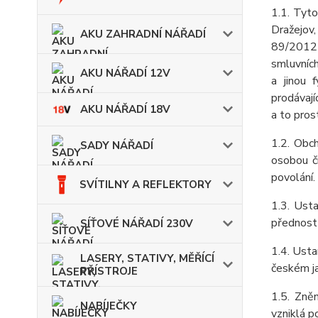
1.1. Tyt
Dražejov,
AKU ZAHRADNÍ NÁŘADÍ
89/2012 
smluvníc
AKU NÁŘADÍ 12V
a jinou 
prodávaj
AKU NÁŘADÍ 18V
a to pros
1.2. Obc
SADY NÁŘADÍ
osobou č
povolání.
SVÍTILNY A REFLEKTORY
1.3. Ust
přednost
SÍŤOVÉ NÁŘADÍ 230V
1.4. Usta
LASERY, STATIVY, MĚŘÍCÍ
českém ja
PŘÍSTROJE
1.5. Zně
NABÍJEČKY
vzniklá p