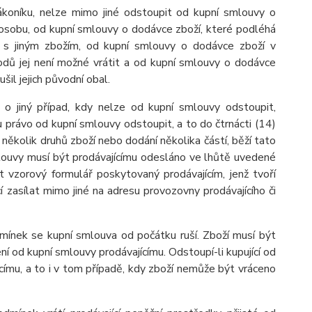
ákoníku, nelze mimo jiné odstoupit od kupní smlouvy o
 osobu, od kupní smlouvy o dodávce zboží, které podléhá
o s jiným zbožím, od kupní smlouvy o dodávce zboží v
odů jej není možné vrátit a od kupní smlouvy o dodávce
l jejich původní obal.
 o jiný případ, kdy nelze od kupní smlouvy odstoupit,
právo od kupní smlouvy odstoupit, a to do čtrnácti (14)
několik druhů zboží nebo dodání několika částí, běží tato
louvy musí být prodávajícímu odesláno ve lhůtě uvedené
 vzorový formulář poskytovaný prodávajícím, jenž tvoří
zasílat mimo jiné na adresu provozovny prodávajícího či
mínek se kupní smlouva od počátku ruší. Zboží musí být
ní od kupní smlouvy prodávajícímu. Odstoupí-li kupující od
ícímu, a to i v tom případě, kdy zboží nemůže být vráceno