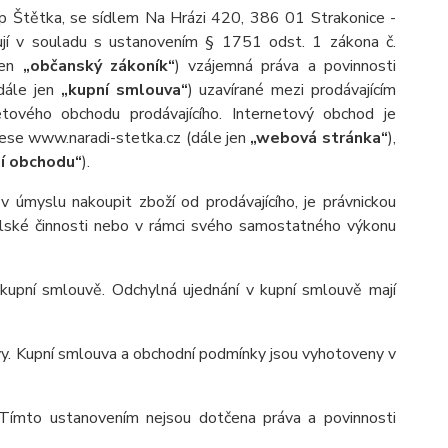
lip Štětka, se sídlem Na Hrázi 420, 386 01 Strakonice -
ují v souladu s ustanovením § 1751 odst. 1 zákona č.
jen
„občanský zákoník“
) vzájemná práva a povinnosti
(dále jen
„kupní smlouva“
) uzavírané mezi prodávajícím
netového obchodu prodávajícího. Internetový obchod je
ese www.naradi-stetka.cz (dále jen
„webová stránka“
),
í obchodu“
).
 úmyslu nakoupit zboží od prodávajícího, je právnickou
telské činnosti nebo v rámci svého samostatného výkonu
kupní smlouvě. Odchylná ujednání v kupní smlouvě mají
vy. Kupní smlouva a obchodní podmínky jsou vyhotoveny v
 Tímto ustanovením nejsou dotčena práva a povinnosti