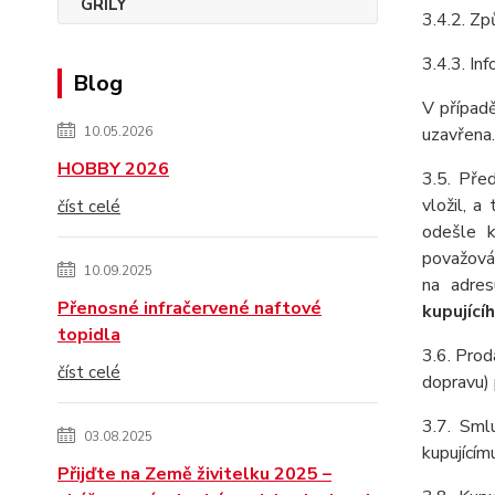
3.4.2. Zp
3.4.3. In
Blog
V případě
uzavřena.
10.05.2026
HOBBY 2026
3.5. Pře
vložil, a
číst celé
odešle k
považován
10.09.2025
na adres
Přenosné infračervené naftové
kupující
topidla
3.6. Prod
číst celé
dopravu) 
3.7. Smlu
03.08.2025
kupujícím
Přijďte na Země živitelku 2025 –