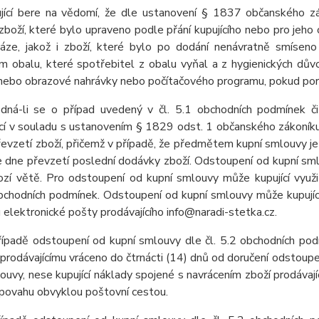
ující bere na vědomí, že dle ustanovení § 1837 občanského z
boží, které bylo upraveno podle přání kupujícího nebo pro jeho
káze, jakož i zboží, které bylo po dodání nenávratně smísen
m obalu, které spotřebitel z obalu vyňal a z hygienických dův
ebo obrazové nahrávky nebo počítačového programu, pokud poruši
edná-li se o případ uvedený v čl. 5.1 obchodních podmínek či
cí v souladu s ustanovením § 1829 odst. 1 občanského zákoníku 
evzetí zboží, přičemž v případě, že předmětem kupní smlouvy je 
e dne převzetí poslední dodávky zboží. Odstoupení od kupní sm
ozí větě. Pro odstoupení od kupní smlouvy může kupující využit
bchodních podmínek. Odstoupení od kupní smlouvy může kupující 
 elektronické pošty prodávajícího info@naradi-stetka.cz.
řípadě odstoupení od kupní smlouvy dle čl. 5.2 obchodních pod
 prodávajícímu vráceno do čtrnácti (14) dnů od doručení odstoupe
ouvy, nese kupující náklady spojené s navrácením zboží prodávaj
 povahu obvyklou poštovní cestou.