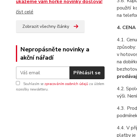
3.8. Kupu
ukážeme vám horké novinky doslova!
použití 
číst celé
na telefo
Zobrazit všechny články
4. CENA
4.1. Cenu
způsoby:
Nepropásněte novinky a
v hotovos
akční nářadí
na dobírk
bezhotov
Přihlásit se
prodávaj
Souhlasím se
zpracováním osobních údajů
za účelem
4.2. Spol
rozesílky newsletteru.
výši. Nen
4.3. Pro
podmínek 
4.4. V př
platby je