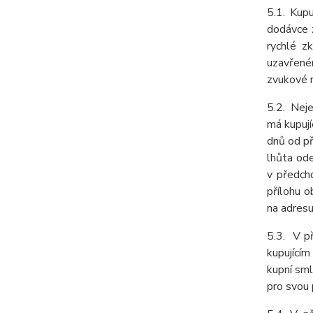
5.1. Kup
dodávce z
rychlé z
uzavřené
zvukové n
5.2. Nej
má kupují
dnů od př
lhůta od
v předch
přílohu o
na adresu
5.3. V p
kupujícím
kupní sml
pro svou