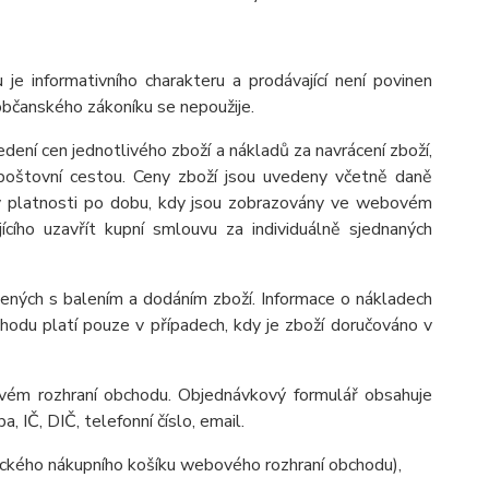
e informativního charakteru a prodávající není povinen
občanského zákoníku se nepoužije.
dení cen jednotlivého zboží a nákladů za navrácení zboží,
poštovní cestou. Ceny zboží jsou uvedeny včetně daně
í v platnosti po dobu, kdy jsou zobrazovány ve webovém
ího uzavřít kupní smlouvu za individuálně sjednaných
ených s balením a dodáním zboží. Informace o nákladech
odu platí pouze v případech, kdy je zboží doručováno v
bovém rozhraní obchodu. Objednávkový formulář obsahuje
, IČ, DIČ, telefonní číslo, email.
nického nákupního košíku webového rozhraní obchodu),