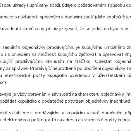
ůsobu úhrady kupní ceny zboží, údaje o požadovaném způsobu do
formace o nákladech spojených s dodáním zboží (dále společně je
 uvedení takové ceny, při níž je zjevné, že se jedná o chybu v ps
d zasláním objednávky prodávajícímu je kupujícímu umožněno zk
 to i s ohledem na možnost kupujícího zjišťovat a opravovat c
upující prodávajícímu kliknutím na tlačítko „Odeslat objed
y za správné. Prodávající neprodleně po obdržení objednávky tot
u elektronické pošty kupujícího uvedenou v uživatelském ú
ho“
).
ávající je vždy oprávněn v závislosti na charakteru objednávky (
požádat kupujícího o dodatečné potvrzení objednávky (například 
vní vztah mezi prodávajícím a kupujícím vzniká doručením přij
u elektronickou poštou, a to na adresu elektronické pošty kupujíc