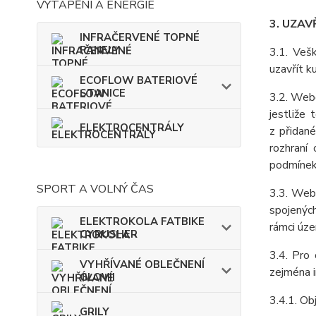
VYTÁPĚNÍ A ENERGIE
3. UZAV
INFRAČERVENÉ TOPNÉ
PANELY
3.1. Veš
uzavřít k
ECOFLOW BATERIOVÉ
STANICE
3.2. Webo
jestliže
ELEKTROCENTRÁLY
z přidan
rozhraní
podmínek
SPORT A VOLNÝ ČAS
3.3. Web
spojenýc
ELEKTROKOLA FATBIKE
rámci úze
CYRUSHER
3.4. Pro
VYHŘÍVANÉ OBLEČNENÍ
zejména i
GLOVII
3.4.1. Ob
GRILY