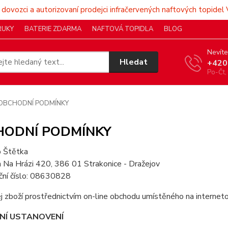
 dovozci a autorizovaní prodejci infračervených naftových topidel 
RUKY
BATERIE ZDARMA
NAFTOVÁ TOPIDLA
BLOG
Nevíte
Hledat
+420
Po-Čt,
OBCHODNÍ PODMÍNKY
HODNÍ PODMÍNKY
ip Štětka
 Na Hrázi 420, 386 01 Strakonice - Dražejov
ační číslo: 08630828
j zboží prostřednictvím on-line obchodu umístěného na interne
DNÍ USTANOVENÍ