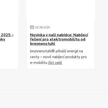
02
.
08
.
2025
u 2025 –
Novinka v naší nabídce: Nabíjecí
nky
řešení pro elektromobilitu od
brennenstuhl
brunnenstuhl® přináší energii na
cesty – nové nabíjecí produkty pro
e-mobilitu
číst celé