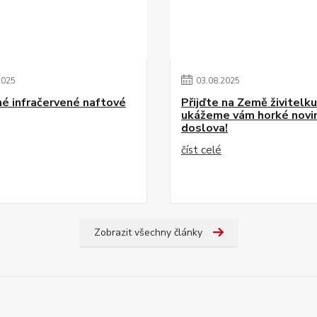
2025
03
.
08
.
2025
é infračervené naftové
Přijďte na Země živitelk
ukážeme vám horké novi
doslova!
číst celé
Zobrazit všechny články