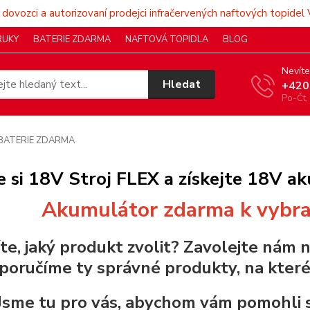
 dovozci a autorizovaní prodejci infračervených naftových topidel 
RUKY
BATERIE ZDARMA
NAFTOVÁ TOPIDLA
BLOG
Nevíte
Hledat
+420
Po-Čt,
BATERIE ZDARMA
 si 18V Stroj FLEX a získejte 18V a
Akumulátor zdarma k vybr
te, jaký produkt zvolit? Zavolejte nám 
poručíme ty správné produkty, na které 
Jsme tu pro vás, abychom vám pomohli s v