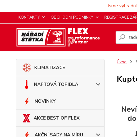
Jsme výhradní
KONTAKTY
OBCHODNÍ PODMÍNKY
REGISTRACE ZÁ
Úvod
KLIMATIZACE
Kupte
NAFTOVÁ TOPIDLA
NOVINKY
Neví
do
AKCE BEST OF FLEX
AKČNÍ SADY NA MÍRU