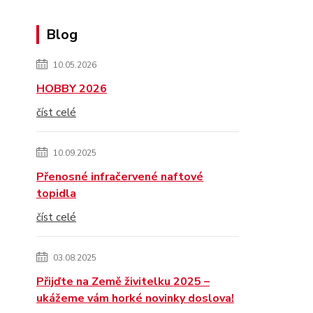
Blog
10.05.2026
HOBBY 2026
číst celé
10.09.2025
Přenosné infračervené naftové
topidla
číst celé
03.08.2025
Přijďte na Země živitelku 2025 –
ukážeme vám horké novinky doslova!