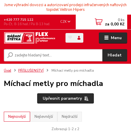
Jsme výhradní dovozci a autorizovaní prodejci infračervených naftových
topidel Veltron Hipers
0
ks
+420 777 715 122
CZK
za
0,00 Kč
Po-Čt, 8-16 hod./ Pá 8-13 hod.
Menu
Hledat
Úvod
PŘÍSLUŠENSTVÍ
Míchací metly pro míchadla
Míchací metly pro míchadla
Upřesnit parametry
Nejnovější
Nejlevnější
Nejdražší
Zobrazuji 1-2 z 2