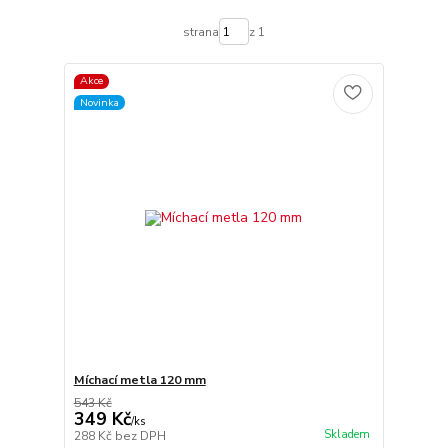
strana
z 1
Akce
Novinka
Míchací metla 120 mm
543 Kč
349 Kč
/
ks
Skladem
288 Kč
bez DPH