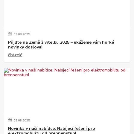
03
.
08
.
2025
Přijďte na Země živitelku 2025 – ukážeme vám horké
novinky doslova!
číst celé
02
.
08
.
2025
Novinka v naší nabídce: Nabíjecí řešení pro
elektromobilitu od brennenstuhl