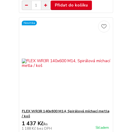
Přidat do košíku
Novinka
FLEX WR3R 140x600 M14, Spirálová míchací metla
/ koš
1 437 Kč
/
ks
Skladem
1 188 Kč
bez DPH