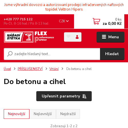
Jsme výhradní dovozci a autorizovaní prodejci infračervených naftových
topidel Veltron Hipers
0
ks
+420 777 715 122
CZK
za
0,00 Kč
Po-Čt, 8-16 hod./ Pá 8-13 hod.
Menu
Hledat
Úvod
PŘÍSLUŠENSTVÍ
Vrtání
Do betonu a cihel
Do betonu a cihel
Upřesnit parametry
Nejnovější
Nejlevnější
Nejdražší
Zobrazuji 1-2 z 2