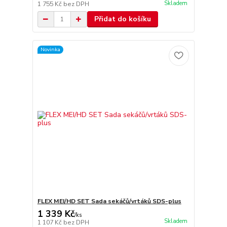
Skladem
1 755 Kč
bez DPH
Přidat do košíku
Novinka
FLEX MEI/HD SET Sada sekáčů/vrtáků SDS-plus
1 339 Kč
/
ks
Skladem
1 107 Kč
bez DPH