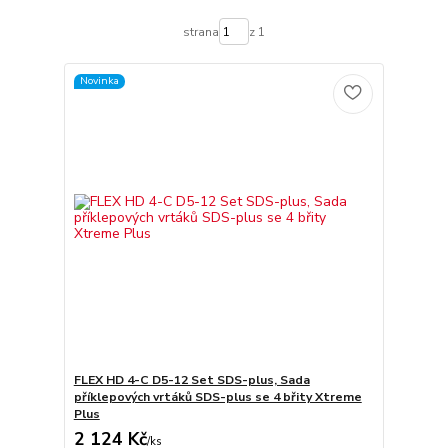
strana
z 1
Novinka
FLEX HD 4-C D5-12 Set SDS-plus, Sada
příklepových vrtáků SDS-plus se 4 břity Xtreme
Plus
2 124 Kč
/
ks