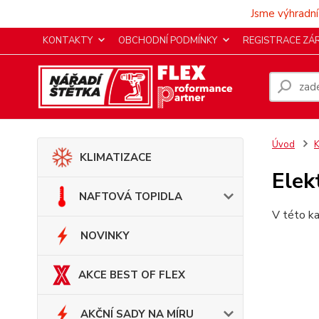
Jsme výhradní
KONTAKTY
OBCHODNÍ PODMÍNKY
REGISTRACE ZÁ
Úvod
KLIMATIZACE
Elek
NAFTOVÁ TOPIDLA
V této ka
NOVINKY
AKCE BEST OF FLEX
AKČNÍ SADY NA MÍRU