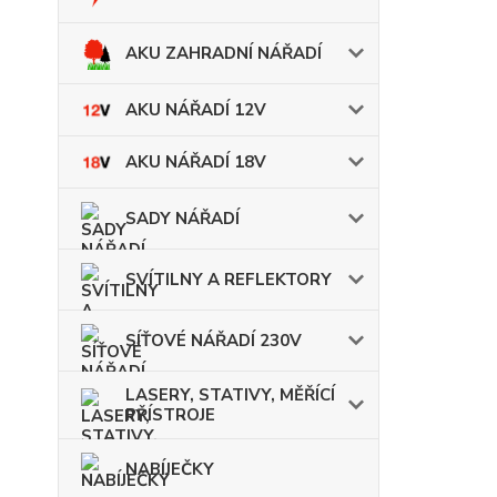
AKU ZAHRADNÍ NÁŘADÍ
AKU NÁŘADÍ 12V
AKU NÁŘADÍ 18V
SADY NÁŘADÍ
SVÍTILNY A REFLEKTORY
SÍŤOVÉ NÁŘADÍ 230V
LASERY, STATIVY, MĚŘÍCÍ
PŘÍSTROJE
NABÍJEČKY