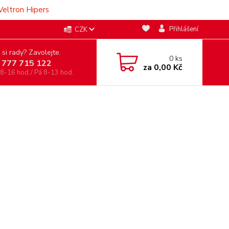
Veltron Hipers
Přihlášení
CZK
 si rady? Zavolejte.
0
ks
 777 715 122
za
0,00 Kč
 8-16 hod./ Pá 8-13 hod.