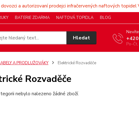
 dovozci a autorizovaní prodejci infračervených naftových topidel 
RUKY
BATERIE ZDARMA
NAFTOVÁ TOPIDLA
BLOG
Nevíte
Hledat
+420
Po-Čt,
KABELY A PRODLUŽOVÁKY
Elektrické Rozvaděče
trické Rozvaděče
tegorii nebylo nalezeno žádné zboží.