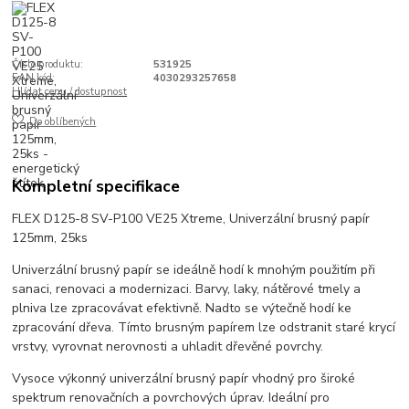
Číslo produktu:
531925
EAN kód:
4030293257658
Hlídat cenu / dostupnost
Do oblíbených
Kompletní specifikace
FLEX D125-8 SV-P100 VE25 Xtreme, Univerzální brusný papír
125mm, 25ks
Univerzální brusný papír se ideálně hodí k mnohým použitím při
sanaci, renovaci a modernizaci. Barvy, laky, nátěrové tmely a
plniva lze zpracovávat efektivně. Nadto se výtečně hodí ke
zpracování dřeva. Tímto brusným papírem lze odstranit staré krycí
vrstvy, vyrovnat nerovnosti a uhladit dřevěné povrchy.
Vysoce výkonný univerzální brusný papír vhodný pro široké
spektrum renovačních a povrchových úprav. Ideální pro