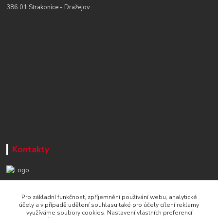
386 01 Strakonice - Dražejov
Kontakty
+420 777 715 122
Pro základní funkčnost, zpříjemnění používání webu, analytické
Po-Čt, 8-16 hod./ Pá 8-13 hod.
účely a v případě udělení souhlasu také pro účely cílení reklamy
využíváme soubory cookies. Nastavení vlastních preferencí
info@naradi-stetka.cz