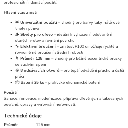
profesionální i domácí použití.
Hlavní vlastnosti:
🌟
Univerzální použití
– vhodný pro barvy, laky, nátěrové
tmely i plniva
🪵
Skvělý pro dřevo
– ideální k vyhlazení, odstranění
starých vrstev a rovnání povrchu
🔧
Efektivní broušení
– zrnitost P100 umožňuje rychlé a
rovnoměrné broušení střední hrubosti
🌀
Průměr 125 mm
– vhodný pro běžné excentrické brusky
se suchým zipem
🎯
8 odsávacích otvorů
– pro lepší odvádění prachu a čistší
práci
📦
Balení 25 ks
– praktické ekonomické balení
Použití:
Sanace, renovace, modernizace, příprava dřevěných a lakovaných
povrchů, opravy a vyrovnání nerovností.
Technické údaje
Průměr
125 mm