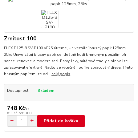
Zrnitost 100
FLEX D125-8 SV-P100 VE25 Xtreme, Univerzální brusný papír 125mm,
25ks Univerzální brusný papír se ideálně hodí k mnohým použitím při
sanaci, renovaci a modernizaci. Barvy, laky, nátěrové tmely a plniva lze
zpracovávat efektivně. Nadto se výtečně hodí ke zpracování dřeva. Tímto
brusným papírem lze od...
celý popis
Dostupnost
Skladem
748 Kč
/
ks
618 Kč
bez DPH
Přidat do košíku