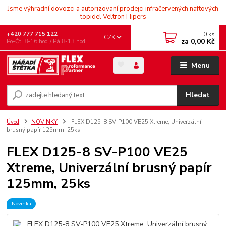
Jsme výhradní dovozci a autorizovaní prodejci infračervených naftových
topidel Veltron Hipers
0
ks
+420 777 715 122
CZK
za
0,00 Kč
Po-Čt, 8-16 hod./ Pá 8-13 hod.
Menu
Hledat
Úvod
NOVINKY
FLEX D125-8 SV-P100 VE25 Xtreme, Univerzální
brusný papír 125mm, 25ks
FLEX D125-8 SV-P100 VE25
Xtreme, Univerzální brusný papír
125mm, 25ks
Novinka