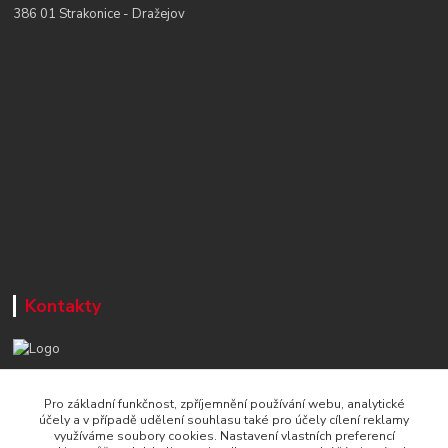
386 01 Strakonice - Dražejov
Kontakty
+420 777 715 122
Pro základní funkčnost, zpříjemnění používání webu, analytické
Po-Čt, 8-16 hod./ Pá 8-13 hod.
účely a v případě udělení souhlasu také pro účely cílení reklamy
využíváme soubory cookies. Nastavení vlastních preferencí
info@naradi-stetka.cz