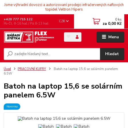
Jsme výhradní dovozci a autorizovaní prodejci infračervených naftových
topidel Veltron Hipers
0
ks
+420 777 715 122
CZK
za
0,00 Kč
Po-Čt, 8-16 hod./ Pá 8-13 hod.
Menu
Hledat
Úvod
PRACOVNÍ KUFRY
Batoh na laptop 15,6 se solárním panelem
6.5W
Batoh na laptop 15,6 se solárním
panelem 6.5W
Novinka