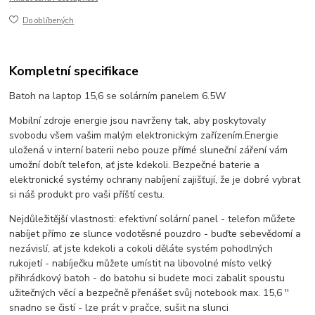
Do oblíbených
Kompletní specifikace
Batoh na laptop 15,6 se solárním panelem 6.5W
Mobilní zdroje energie jsou navrženy tak, aby poskytovaly
svobodu všem vašim malým elektronickým zařízením.
Energie
uložená v interní baterii nebo pouze přímé sluneční záření vám
umožní dobít telefon, ať jste kdekoli. Bezpečné baterie a
elektronické systémy ochrany nabíjení zajišťují, že je dobré vybrat
si náš produkt pro vaši příští cestu.
Nejdůležitější vlastnosti: efektivní solární panel - telefon můžete
nabíjet přímo ze slunce vodotěsné pouzdro - buďte sebevědomí a
nezávislí, ať jste kdekoli a cokoli děláte systém pohodlných
rukojetí - nabíječku můžete umístit na libovolné místo velký
přihrádkový batoh - do batohu si budete moci zabalit spoustu
užitečných věcí a bezpečně přenášet svůj notebook max. 15,6 ''
snadno se čistí - lze prát v pračce, sušit na slunci