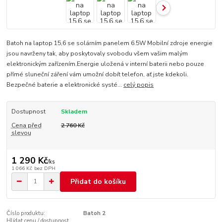
Batoh na laptop 15,6 se solárním panelem 6.5W Mobilní zdroje energie
jsou navrženy tak, aby poskytovaly svobodu všem vašim malým
elektronickým zařízením.Energie uložená v interní baterii nebo pouze
přímé sluneční záření vám umožní dobít telefon, ať jste kdekoli.
Bezpečné baterie a elektronické systé...
celý popis
Dostupnost
Skladem
Cena před
2 760 Kč
slevou
1 290 Kč
/
ks
1 066 Kč
bez DPH
Přidat do košíku
Číslo produktu:
Batoh 2
Hlídat cenu / dostupnost