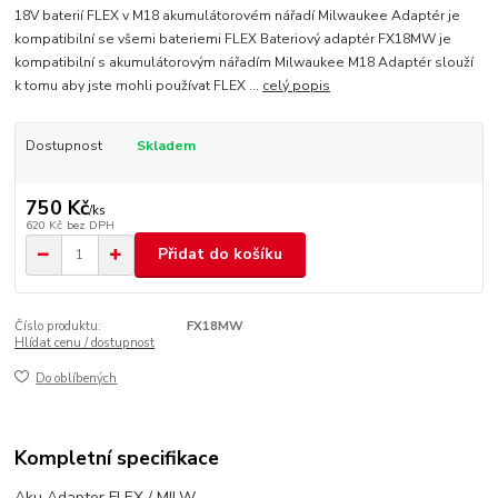
18V baterií FLEX v M18 akumulátorovém nářadí Milwaukee Adaptér je
kompatibilní se všemi bateriemi FLEX Bateriový adaptér FX18MW je
kompatibilní s akumulátorovým nářadím Milwaukee M18 Adaptér slouží
k tomu aby jste mohli používat FLEX ...
celý popis
Dostupnost
Skladem
750 Kč
/
ks
620 Kč
bez DPH
Přidat do košíku
Číslo produktu:
FX18MW
Hlídat cenu / dostupnost
Do oblíbených
Kompletní specifikace
Aku Adapter FLEX / MILW