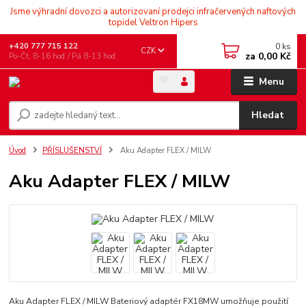
Jsme výhradní dovozci a autorizovaní prodejci infračervených naftových
topidel Veltron Hipers
0
ks
+420 777 715 122
CZK
za
0,00 Kč
Po-Čt, 8-16 hod./ Pá 8-13 hod.
Menu
Hledat
Úvod
PŘÍSLUŠENSTVÍ
Aku Adapter FLEX / MILW
Aku Adapter FLEX / MILW
Aku Adapter FLEX / MILW Bateriový adaptér FX18MW umožňuje použití