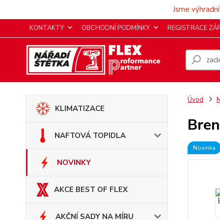
Jsme výhradní
KONTAKTY
OBCHODNÍ PODMÍNKY
REGISTRACE ZÁ
Úvod
KLIMATIZACE
Bren
NAFTOVÁ TOPIDLA
Novinka
NOVINKY
AKCE BEST OF FLEX
AKČNÍ SADY NA MÍRU