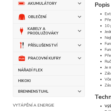
Popis
AKUMULÁTORY
Ext
OBLEČENÍ
Pře
10 
KABELY A
Jed
PRODLUŽOVÁKY
Nej
Fun
PŘÍSLUŠENSTVÍ
Fun
Pře
PRACOVNÍ KUFRY
Ruč
Je 
NÁŘADÍ FLEX
Zál
Vče
HIKOKI
Zás
BRENNENSTUHL
Techn
VYTÁPĚNÍ A ENERGIE
Výš