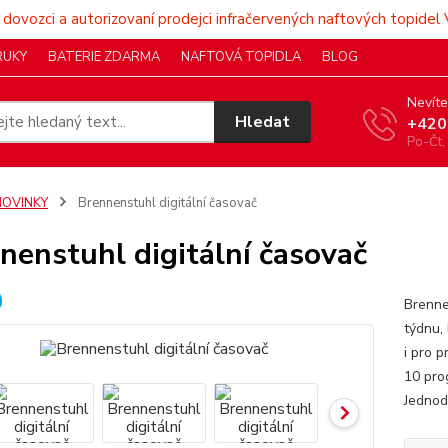
 dovozci a autorizovaní prodejci infračervených naftových topidel 
RUKY
BATERIE ZDARMA
NAFTOVÁ TOPIDLA
BLOG
Nevíte
Hledat
+420
Po-Čt,
NOVINKY
Brennenstuhl digitální časovač
nenstuhl digitální časovač
Brennen
týdnu,
i pro p
10 pro
Jednod