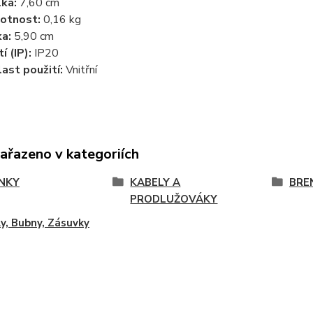
ka:
7,60 cm
otnost:
0,16 kg
ka:
5,90 cm
í (IP):
IP20
ast použití:
Vnitřní
zařazeno v kategoriích
NKY
KABELY A
BRE
PRODLUŽOVÁKY
y, Bubny, Zásuvky