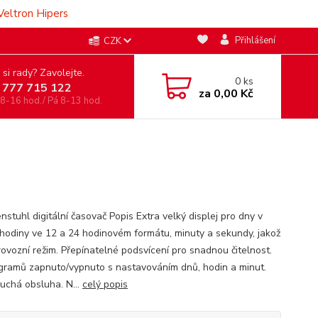
Veltron Hipers
Přihlášení
CZK
 si rady? Zavolejte.
0
ks
 777 715 122
za
0,00 Kč
 8-16 hod./ Pá 8-13 hod.
stuhl digitální časovač Popis Extra velký displej pro dny v
 hodiny ve 12 a 24 hodinovém formátu, minuty a sekundy, jakož
rovozní režim. Přepínatelné podsvícení pro snadnou čitelnost.
gramů zapnuto/vypnuto s nastavováním dnů, hodin a minut.
uchá obsluha. N...
celý popis