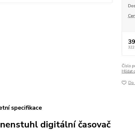
Dos
Cen
39
322
Číslo p
Hlídat 
Do 
tní specifikace
nenstuhl digitální časovač