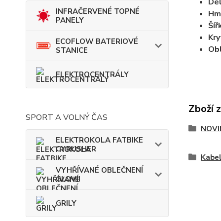
Dél
INFRAČERVENÉ TOPNÉ
Hm
PANELY
Šíř
Kryt
ECOFLOW BATERIOVÉ
Obl
STANICE
ELEKTROCENTRÁLY
Zboží 
SPORT A VOLNÝ ČAS
NOVI
ELEKTROKOLA FATBIKE
CYRUSHER
Kabel
VYHŘÍVANÉ OBLEČNENÍ
GLOVII
GRILY