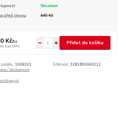
tupnost
Skladem
a před slevou
445 Kč
0 Kč
/
ks
Přidat do košíku
 Kč
bez DPH
roduktu:
1506321
EAN kód:
3281855063212
cenu / dostupnost
oblíbených