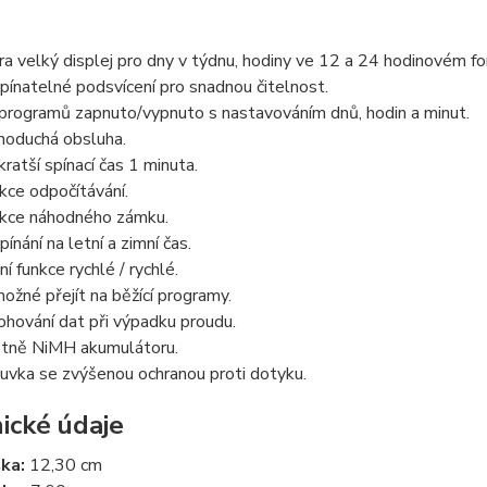
ra velký displej pro dny v týdnu, hodiny ve 12 a 24 hodinovém for
pínatelné podsvícení pro snadnou čitelnost.
programů zapnuto/vypnuto s nastavováním dnů, hodin a minut.
noduchá obsluha.
kratší spínací čas 1 minuta.
kce odpočítávání.
kce náhodného zámku.
pínání na letní a zimní čas.
ní funkce rychlé / rychlé.
možné přejít na běžící programy.
ohování dat při výpadku proudu.
tně NiMH akumulátoru.
uvka se zvýšenou ochranou proti dotyku.
ické údaje
ka:
12,30 cm