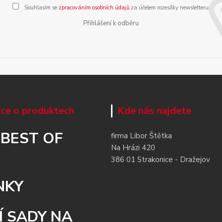
Souhlasím se
zpracováním osobních údajů
za účelem rozesílky newsletteru.
Přihlášení k odběru
ce o produktech
Kde nás najdete
 BEST OF
firma Libor Štětka
Na Hrázi 420
386 01 Strakonice - Dražejov
NKY
Í SADY NA