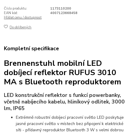
Číslo produktu:
1173110200
EAN kód:
4007123668458
Hlídat cenu / dostupnost
Do oblíbených
Kompletní specifikace
Brennenstuhl mobilní LED
dobíjecí reflektor RUFUS 3010
MA s Bluetooth reproduktorem
LED konstrukční reflektor s funkcí powerbanky,
včetně nabíjecího kabelu, hliníkový odlitek, 3000
lm, IP65
Extrémně robustní dobíjecí pracovní světlo LED poskytuje
jasné pracovní světlo v místech bez připojení k elektrické
síti - přídavný reproduktor Bluetooth 3 W s velmi dobrou