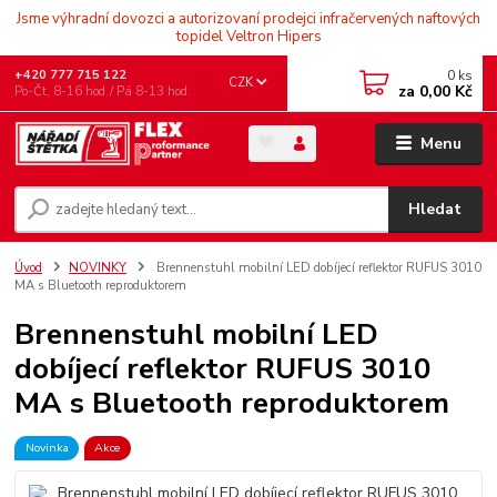
Jsme výhradní dovozci a autorizovaní prodejci infračervených naftových
topidel Veltron Hipers
0
ks
+420 777 715 122
CZK
za
0,00 Kč
Po-Čt, 8-16 hod./ Pá 8-13 hod.
Menu
Hledat
Úvod
NOVINKY
Brennenstuhl mobilní LED dobíjecí reflektor RUFUS 3010
MA s Bluetooth reproduktorem
Brennenstuhl mobilní LED
dobíjecí reflektor RUFUS 3010
MA s Bluetooth reproduktorem
Novinka
Akce