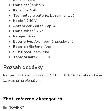
Doba nabíjení:
5 h
Kapacita:
5 Ah
Technologie baterie:
Lithium-iontová
Napětí:
7,40 V
Anzahl der Zellen - ep:
4
Doba svícení:
25 h
Nabíjecí:
Ano
Baterie typ:
Aku - pevně zabudované
Baterie přiložena:
Ano
S USB výstupem:
Ano
Teplota barev:
6500 K
Rozsah dodávky
Nabíjecí LED pracovní světlo RUFUS 3010 MA, 1x nabíjecí kabel,
1x brašna na přenášení
Zboží zařazeno v kategoriích
NOVINKY