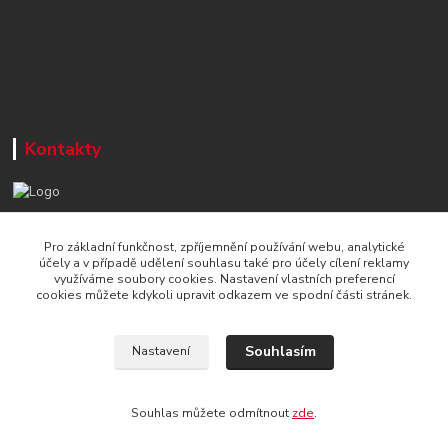
Kontakty
+420 777 715 122
Pro základní funkčnost, zpříjemnění používání webu, analytické
Po-Čt, 8-16 hod./ Pá 8-13 hod.
účely a v případě udělení souhlasu také pro účely cílení reklamy
využíváme soubory cookies. Nastavení vlastních preferencí
info@naradi-stetka.cz
cookies můžete kdykoli upravit odkazem ve spodní části stránek.
Souhlasím
Nastavení
Souhlas můžete odmítnout
zde
.
Vytvořeno na
Eshop-rychle.cz