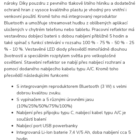
nároky. Díky pouzdru z pevného tlakově litého hliníku a dodatečné
ochraně hran z vysoce kvalitního plastu je vhodný pro vnitřní i
venkovní použití. Kromě toho má integrovaný reproduktor
Bluetooth a umožňuje streamovat hudbu z oblíbených aplikací
uložených v chytrém telefonu nebo tabletu. Pracovní reflektor má
vestavěnou dobíjecí baterii s dobou nabíjení přibližně 5 hodin a
také spínač s funkcí stmívání v rozsahu 100 % - 75 % - 50 % - 25
% - 10 %. Vestavěné LED diody přesvědčí mimořádně dlouhou
životností a speciálním rozptylem světla pro velkoplošné
osvětlení. Stavební reflektor se nabíjí přes nabíjecí rozhraní a
pomocí dodaného nabíjecího kabelu typu A/C. Kromě toho
přesvědčí následujícími funkcemi:
S integrovaným reproduktorem Bluetooth (3 W) s velmi
dobrou kvalitou zvuku.
S vypínačem a 5 různými úrovněmi jasu
(10%/25%/50%/75%/100%)
Nabíjení přes přípojku typu C, nabíjecí kabel typu A/C je
součástí balení
Nabíjecí port USB powerbanky
Integrovaná Li-Ion baterie 7,4 V/5 Ah, doba nabíjení cca 5
hodin