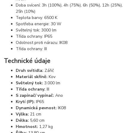
Doba svícení: 3h (100%), 4h (75%), 6h (50%), 12h (25%),
25h (10%)
Teplota barvy: 6500 K
Spotřeba energie: 30 W
Světelný tok: 3000 lm
Třída ochrany: IP65
Odolnost proti nárazu: IK08
Třída ochrany: III
Technické údaje
Druh svítidla:
Zářič
Materiál skříně:
Kov
Světelný tok:
3.000 lm
Třída ochrany:
III
S zapínač/ vypínač:
Ano
Krytí (IP):
IP65
Dynamická pevnost:
IK08
Výška:
21 cm
Délka:
5,60 cm
Hmotnost:
1,27 kg
Šířka:
13,80 cm