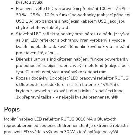
kvalitou zvuku
Pracovní světlo LED s 5 úrovněmi přepínání 100 % - 75 % -
50 % - 25 % - 10 % a funkcí powerbanky (nabíjecí připojení
USB 1 A) pro zařízení s nabíjecím kabelem USB, jako jsou
chytré telefony, tablety atd.
Stavební LED reflektor odolný proti nárazu a pádu (z výšky
až 3 m) LED reflektor s ochranou hran vyrobený z vysoce
kvalitního plastu a tlakově litého hliníkového krytu - ideální
pro staveniště, dílnu, ...
Dílenská lampa s indikátorem nabíjení, funkce powerbanky
pro pohodlné nabíjení např. chytrých telefonů (nabíjecí port
typu C) a robustní, víceúrovňový rozkládací rám.
Rozsah dodávky: 1x dobíjecí LED pracovní reflektor RUFUS
s Bluetooth reproduktorem (Li-Ion baterie 7,4V/5Ah) s
krytem z pevného tlakově litého hliníku, 1x nabíjecí kabel,
1x přepravní taška - v nejlepší kvalitě brennenstuhl®.
Popis
Mobilní nabíjecí LED reflektor RUFUS 3010 MA s Bluetooth
reproduktorem od společnosti Brennenstuhl je extrémně robustní
pracovní LED světlo s výkonem 30 W, které splňuje nejvyšší