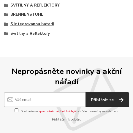
SVÍTILNY A REFLEKTORY
BRENNENSTUHL
S integrovanou baterií
Svítilny a Reflektory
Nepropásněte novinky a akční
nářadí
Přihlásit se
Souhlasím se
zpracováním osobních údajů
za účelem rozesílky newsletteru.
Přihlášení k odběru