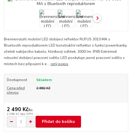
Brennenstuhl mobilní LED dobíjecí reflektor RUFUS 3010 MA s
Bluetooth reproduktorem LED konstrukční reflektor s funkcí powerbanky,
včetně nabíjecího kabelu, hliníkový odlitek, 3000 lm, IP65 Extrémně
robustní dobíjecí pracovní světlo LED poskytuje jasné pracovní světlo v
místech bez připojení k e...
celý popis
Dostupnost
Skladem
Cena před
2 882 Kč
slevou
2 490 Kč
/
ks
2 058 Kč
bez DPH
Přidat do košíku