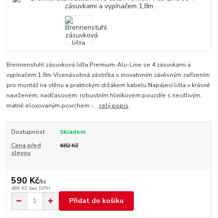
Brennenstuhl zásuvková lišta Premium-Alu-Line se 4 zásuvkami a
vypínačem 1,8m Vícenásobná zástrčka s inovativním závěsným zařízením
pro montáž na stěnu a praktickým držákem kabelu Napájecí lišta v krásně
navrženém, nadčasovém, robustním hliníkovém pouzdře s necitlivým,
matně eloxovaným povrchem -...
celý popis
Dostupnost
Skladem
Cena před
682 Kč
slevou
590 Kč
/
ks
488 Kč
bez DPH
Přidat do košíku