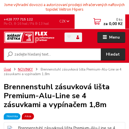
Jsme výhradní dovozci a autorizovaní prodejci infračervených naftových
topidel Veltron Hipers
0
ks
+420 777 715 122
CZK
za
0,00 Kč
Po-Čt, 8-16 hod./ Pá 8-13 hod.
Menu
Hledat
Úvod
NOVINKY
Brennenstuhl zásuvková lišta Premium-Alu-Line se 4
zásuvkami a vypínačem 1,8m
Brennenstuhl zásuvková lišta
Premium-Alu-Line se 4
zásuvkami a vypínačem 1,8m
Novinka
Akce