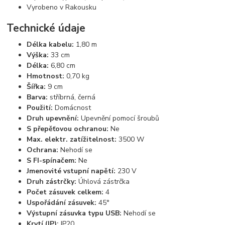
Vyrobeno v Rakousku
Technické údaje
Délka kabelu:
1,80 m
Výška:
33 cm
Délka:
6,80 cm
Hmotnost:
0,70 kg
Šířka:
9 cm
Barva:
stříbrná, černá
Použití:
Domácnost
Druh upevnění:
Upevnění pomocí šroubů
S přepěťovou ochranou:
Ne
Max. elektr. zatížitelnost:
3500 W
Ochrana:
Nehodí se
S FI-spínačem:
Ne
Jmenovité vstupní napětí:
230 V
Druh zástrčky:
Úhlová zástrčka
Počet zásuvek celkem:
4
Uspořádání zásuvek:
45°
Výstupní zásuvka typu USB:
Nehodí se
Krytí (IP):
IP20