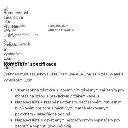
Číslo produktu:
1391001014
EAN kód:
4007123144815
Hlídat cenu / dostupnost
Do oblíbených
Kompletní specifikace
Brennenstuhl zásuvková lišta Premium-Alu-Line se 4 zásuvkami a
vypínačem 1,8m
Vícenásobná zástrčka s inovativním závěsným zařízením pro
montáž na stěnu a praktickým držákem kabelu
Napájecí lišta v krásně navrženém, nadčasovém, robustním
hliníkovém pouzdře s necitlivým, matně eloxovaným
povrchem - mimořádně odolná
Napájecí lišta s osvětleným bezpečnostním vypínačem pro
zapnutí a vypnutí (dvoupólová)