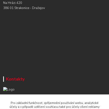
Na Hrázi 420
386 01 Strakonice - Dražejov
Kontakty
+420 777 715 122
Pro základní funkčnost, zpříjemnění používání webu, analytické
Po-Čt, 8-16 hod./ Pá 8-13 hod.
účely a v případě udělení souhlasu také pro účely cílení reklamy