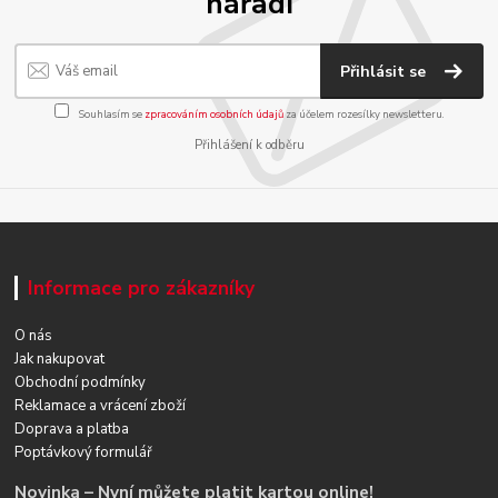
nářadí
Přihlásit se
Souhlasím se
zpracováním osobních údajů
za účelem rozesílky newsletteru.
Přihlášení k odběru
Informace pro zákazníky
O nás
Jak nakupovat
Obchodní podmínky
Reklamace a vrácení zboží
Doprava a platba
Poptávkový formulář
Novinka – Nyní můžete platit kartou online!