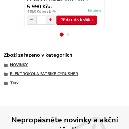
5 990 Kč
2 600 Kč
/
ks
Skladem
4 950 Kč
bez DPH
2 149 Kč
bez
Přidat do košíku
Zboží zařazeno v kategoriích
NOVINKY
ELEKTROKOLA FATBIKE CYRUSHER
Trax
Nepropásněte novinky a akční