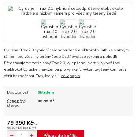
Cyrusher Trax 2.0 hybridní celoodpružené elektrokolo Fatbike s nízkým
rámem pro všechny terény šedé Další evoluce výkonu a pohodlí
Představujeme zcela nový Trax 2.0, vylepšenou verzi vlajkové lodi
elektrokol Cyrusher, navrženou pro vynikající výkon, zvýšený komfort a
větší bezpečnost. Trax, který si...
celý popis
Dostupnost
Skladem
Cena před
88 760 Kč
slevou
79 990 Kč
/
ks
66 107 Kč
bez DPH
Přidat do košíku