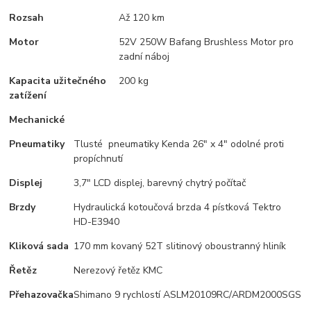
Rozsah
Až 120 km
Motor
52V 250W Bafang Brushless Motor pro
zadní náboj
Kapacita užitečného
200 kg
zatížení
Mechanické
Pneumatiky
Tlusté
pneumatiky Kenda 26" x 4" odolné proti
propíchnutí
Displej
3,7" LCD displej, barevný chytrý počítač
Brzdy
Hydraulická kotoučová brzda 4 pístková Tektro
HD-E3940
Kliková sada
170 mm kovaný 52T slitinový oboustranný hliník
Řetěz
Nerezový řetěz KMC
Přehazovačka
Shimano 9 rychlostí ASLM20109RC/ARDM2000SGS