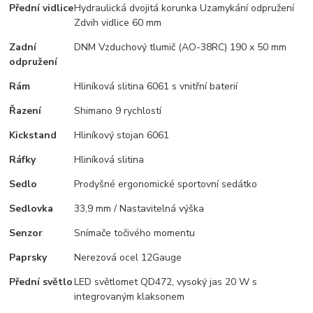
Přední vidlice
Hydraulická dvojitá korunka Uzamykání odpružení
Zdvih vidlice 60 mm
Zadní
DNM Vzduchový tlumič (AO-38RC) 190 x 50 mm
odpružení
Rám
Hliníková slitina 6061 s vnitřní baterií
Řazení
Shimano 9 rychlostí
Kickstand
Hliníkový stojan 6061
Ráfky
Hliníková slitina
Sedlo
Prodyšné ergonomické sportovní sedátko
Sedlovka
33,9 mm / Nastavitelná výška
Senzor
Snímače točivého momentu
Paprsky
Nerezová ocel 12Gauge
Přední světlo
LED světlomet QD472, vysoký jas 20 W s
integrovaným klaksonem