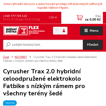
Jsme výhradní dovozci a autorizovaní prodejci infračervených naftových
topidel Veltron Hipers
0
ks
+420 777 715 122
CZK
za
0,00 Kč
Po-Čt, 8-16 hod./ Pá 8-13 hod.
Menu
Hledat
Úvod
NOVINKY
Cyrusher Trax 2.0 hybridní celoodpružené elektrokolo
Fatbike s nízkým rámem pro všechny terény šedé
Cyrusher Trax 2.0 hybridní
celoodpružené elektrokolo
Fatbike s nízkým rámem pro
všechny terény šedé
Novinka