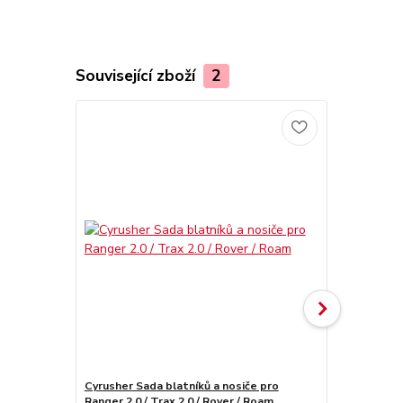
Související zboží
2
Akce
Novinka
Cyrusher Sada blatníků a nosiče pro
Cyrusher ta
Ranger 2.0 / Trax 2.0 / Rover / Roam