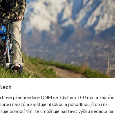
olech
uchové přední vidlice DNM se zdvihem 160 mm a zadního
rpci nárazů a zajišťuje hladkou a pohodlnou jízdu i na
uje pohodlí tím, že umožňuje nastavit výšku sedadla na