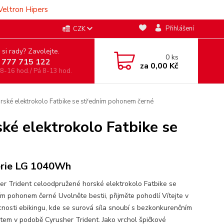
Veltron Hipers
Přihlášení
CZK
 si rady? Zavolejte.
0
ks
 777 715 122
za
0,00 Kč
 8-16 hod./ Pá 8-13 hod.
rské elektrokolo Fatbike se středním pohonem černé
ké elektrokolo Fatbike se
rie LG 1040Wh
er Trident celoodpružené horské elektrokolo Fatbike se
ím pohonem černé Uvolněte bestii, přijměte pohodlí Vítejte v
nosti ebikingu, kde se surová síla snoubí s bezkonkurenčním
tem v podobě Cyrusher Trident. Jako vrchol špičkové