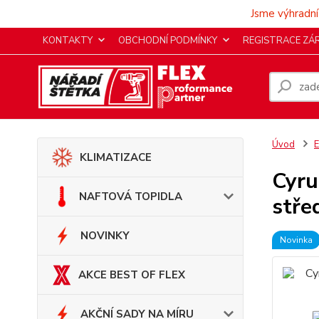
Jsme výhradní
KONTAKTY
OBCHODNÍ PODMÍNKY
REGISTRACE ZÁ
Úvod
KLIMATIZACE
Cyru
NAFTOVÁ TOPIDLA
stře
NOVINKY
Novinka
AKCE BEST OF FLEX
AKČNÍ SADY NA MÍRU