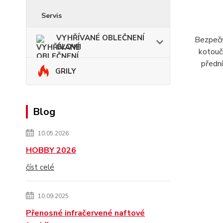
Servis
VYHŘÍVANÉ OBLEČNENÍ
Bezpečn
GLOVII
kotouči
přední
GRILY
Blog
10.05.2026
HOBBY 2026
číst celé
10.09.2025
Přenosné infračervené naftové