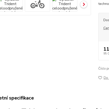
technol
Dos
Cen
11
95 
Číslo p
Do 
tní specifikace