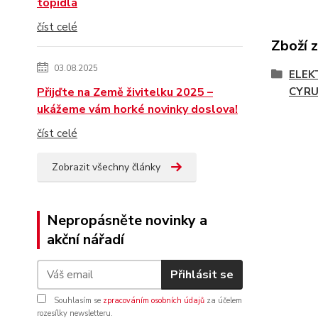
topidla
číst celé
Zboží 
03.08.2025
ELEK
Přijďte na Země živitelku 2025 –
CYRU
ukážeme vám horké novinky doslova!
číst celé
Zobrazit všechny články
Nepropásněte novinky a
akční nářadí
Přihlásit se
Souhlasím se
zpracováním osobních údajů
za účelem
rozesílky newsletteru.