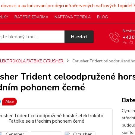
 dovozci a autorizovaní prodejci infračervených naftových topidel 
RUKY
BATERIE ZDARMA
NAFTOVÁ TOPIDLA
BLOG
Nevíte
Hledat
+420
Po-Čt,
ELEKTROKOLA FATBIKE CYRUSHER
Cyrusher Trident celoodpružené ho
sher Trident celoodpružené hors
dním pohonem černé
Bate
Akce
Cyrush
středn
budouc
komfor