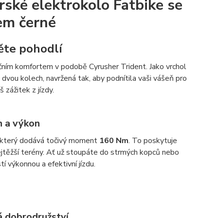
ské elektrokolo Fatbike se
em černé
měte pohodlí
nčním komfortem v podobě Cyrusher Trident. Jako vrchol
 dvou kolech, navržená tak, aby podnítila vaši vášeň pro
 zážitek z jízdy.
n a výkon
 který dodává točivý moment
160 Nm
. To poskytuje
jtěžší terény. Ať už stoupáte do strmých kopců nebo
tí výkonnou a efektivní jízdu.
á dobrodružství