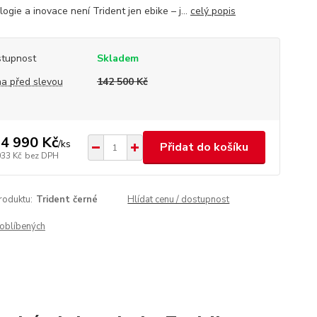
ogie a inovace není Trident jen ebike – j...
celý popis
tupnost
Skladem
a před slevou
142 500 Kč
4 990 Kč
/
ks
Přidat do košíku
033 Kč
bez DPH
roduktu:
Trident černé
Hlídat cenu / dostupnost
oblíbených