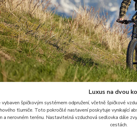
Luxus na dvou k
je vybaven špičkovým systémem odpružení, včetně špičkové vzd
hového tlumiče. Toto pokročilé nastavení poskytuje vynikající abso
 a nerovném terénu. Nastavitelná vzduchová sedlovka dále zvyš
cestách.