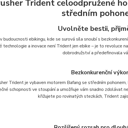
usher Trident celoodpružené hor
středním pohon
Uvolněte bestii, přij
 v budoucnosti ebikingu, kde se surová síla snoubí s bezkonkure
é technologie a inovace není Trident jen ebike – je to revoluce na
dobrodružství a předefinovala váš
Bezkonkurenční výko
sher Trident je vybaven motorem Bafang se středním pohonem,
ečné schopnosti ve stoupání a umožňuje vám snadno zdolávat ne
křižujete po rovinatých stezkách, Trident zajis
Rozšířený rozsah pro dlouh