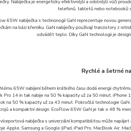
ječky. Nabíječka je energeticky efektivnější a odolnější vůči pro
telefonů, tabletů nebo notebooků 
ow 65W nabíječka s technonogií GaN reprezentuje novou generaci 
ečkám na bázi křemíku. GaN nabíječky používají tranzistory z nitri
odvádět teplo. Díky GaN technologii je design
Rychlé a šetrné na
chlému 65W nabíjení během krátkého času dodá energii chytrém
 Pro 14 in tak nabije na 50 % kapacity už za 50 minut, iPhone 
ok na 50 % kapacity už za 43 minut. Pokročilá technologie GaN př
trojů a kompaktní design. EcoFlow 65W GaN je tak o 48 % menší,
víceportová nabíječka s univerzální kompatibilitou může napájet
roje Apple, Samsung a Google (iPad, iPad Pro, MacBook Air, Mac