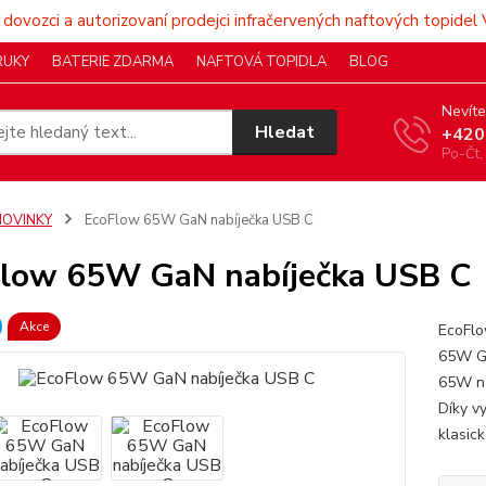
 dovozci a autorizovaní prodejci infračervených naftových topidel 
RUKY
BATERIE ZDARMA
NAFTOVÁ TOPIDLA
BLOG
Nevíte
Hledat
+420
Po-Čt,
NOVINKY
EcoFlow 65W GaN nabíječka USB C
low 65W GaN nabíječka USB C
Akce
EcoFlo
65W Ga
65W nab
Díky v
klasick