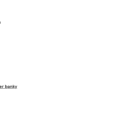
l
m
er banky