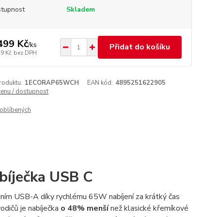
tupnost
Skladem
499 Kč
/
ks
Přidat do košíku
39 Kč
bez DPH
roduktu:
1ECORAP65WCH
EAN kód:
4895251622905
cenu / dostupnost
oblíbených
íječka USB C
ním USB-A díky rychlému 65W nabíjení za krátký čas
vodičů je nabíječka
o 48% menší
než klasické křemíkové