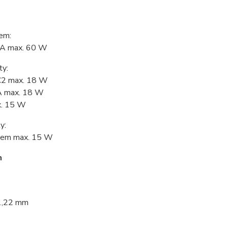
tem:
-A max. 60 W
ty:
C2 max. 18 W
A max. 18 W
x. 15 W
y:
kem max. 15 W
n
1,22 mm