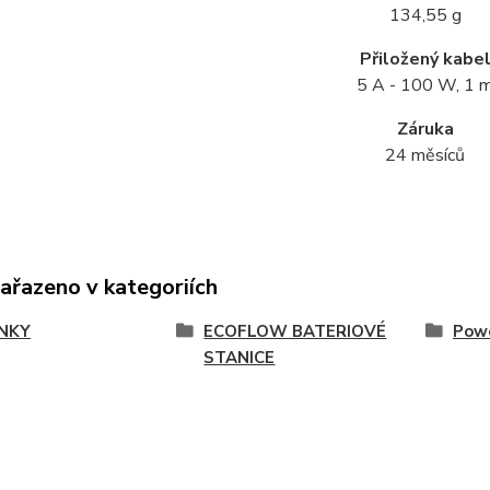
134,55 g
Přiložený kabe
5 A - 100 W, 1 
Záruka
24 měsíců
zařazeno v kategoriích
NKY
ECOFLOW BATERIOVÉ
Pow
STANICE