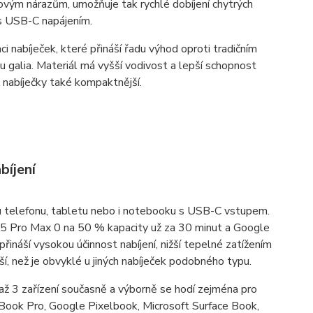
udovým nárazům, umožňuje tak rychlé dobíjení chytrých
s USB-C napájením.
nabíječek, které přináší řadu výhod oproti tradičním
du galia. Materiál má vyšší vodivost a lepší schopnost
 nabíječky také kompaktnější.
bíjení
u telefonu, tabletu nebo i notebooku s USB-C vstupem.
15 Pro Max 0 na 50 % kapacity už za 30 minut a Google
ináší vysokou účinnost nabíjení, nižší tepelné zatížením
 než je obvyklé u jiných nabíječek podobného typu.
 až 3 zařízení současně a výborně se hodí zejména pro
Book Pro, Google Pixelbook, Microsoft Surface Book,