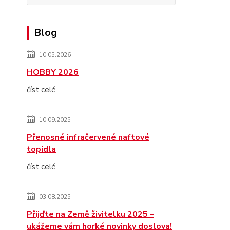
Blog
10.05.2026
HOBBY 2026
číst celé
10.09.2025
Přenosné infračervené naftové
topidla
číst celé
03.08.2025
Přijďte na Země živitelku 2025 –
ukážeme vám horké novinky doslova!