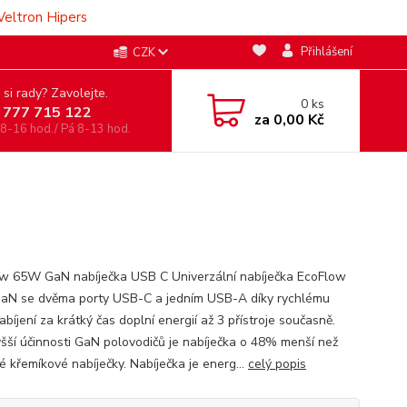
Veltron Hipers
Přihlášení
CZK
 si rady? Zavolejte.
0
ks
 777 715 122
za
0,00 Kč
 8-16 hod./ Pá 8-13 hod.
w 65W GaN nabíječka USB C Univerzální nabíječka EcoFlow
N se dvěma porty USB-C a jedním USB-A díky rychlému
íjení za krátký čas doplní energií až 3 přístroje současně.
yšší účinnosti GaN polovodičů je nabíječka o 48% menší než
é křemíkové nabíječky. Nabíječka je energ...
celý popis