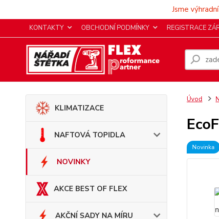
Jsme výhradní
KONTAKTY
OBCHODNÍ PODMÍNKY
REGISTRACE ZÁ
Úvod
KLIMATIZACE
EcoF
NAFTOVÁ TOPIDLA
Novinka
NOVINKY
AKCE BEST OF FLEX
AKČNÍ SADY NA MÍRU