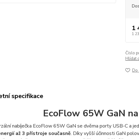
Dos
1 
1 2
Číslo p
Hlídat 
Do 
tní specifikace
EcoFlow 65W GaN nab
rzální nabíječka EcoFlow 65W GaN se dvěma porty USB-C a jed
energií až 3 přístroje současně
. Díky vyšší účinnosti GaN polo