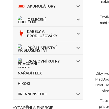
nabí
AKUMULÁTORY
Ecofl
OBLEČENÍ
nabíj
KABELY A
PRODLUŽOVÁKY
PŘÍSLUŠENSTVÍ
PRACOVNÍ KUFRY
Díky ry
NÁŘADÍ FLEX
MacBook
HIKOKI
Pixel Bo
přís
BRENNENSTUHL
Tato 
příst
VYTÁPĚNÍ A ENERGIE