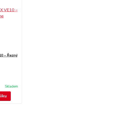
10 – Řezný
Skladem
šíku