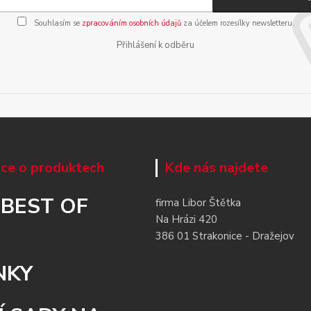
Souhlasím se
zpracováním osobních údajů
za účelem rozesílky newsletteru.
Přihlášení k odběru
ce o produktech
Kde nás najdete
 BEST OF
firma Libor Štětka
Na Hrázi 420
386 01 Strakonice - Dražejov
NKY