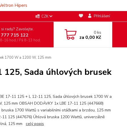
Veltron Hipers
Přihlášení
CZK
 si rady? Zavolejte.
0
ks
 777 715 122
za
0,00 Kč
 8-16 hod./ Pá 8-13 hod.
usek 1700 W a 1200 W, 125 mm
 125, Sada úhlových brusek
BE 17-11 125 + L 12-11 125, Sada úhlových brusek 1700 W a
W, 125 mm OBSAH DODÁVKY 1x LBE 17-11 125 (447668)
 bruska 1700 Wattů s variabilními otáčkami a brzdou, 125 mm
2-11 125 (447676) Úhlová bruska 1200 Wattů, univerzálně
telná, 125 mm
celý popis