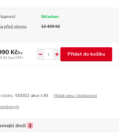
tupnost
Skladem
a před slevou
12 439 Kč
990 Kč
/
ks
Přidat do košíku
03 Kč
bez DPH
roduktu:
502022 akce č.93
Hlídat cenu / dostupnost
oblíbených
visející zboží
2