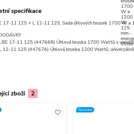
tní specifikace
 17-11 125 + L 12-11 125, Sada úhlových brusek 1700 W a
DODÁVKY
LBE 17-11 125 (447668) Úhlová bruska 1700 Wattů s variabil
L 12-11 125 (447676) Úhlová bruska 1200 Wattů, univerzálně
jící zboží
2
Novinka