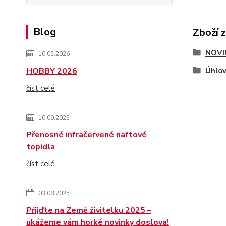
Blog
Zboží 
NOVI
10.05.2026
HOBBY 2026
Úhlov
číst celé
10.09.2025
Přenosné infračervené naftové
topidla
číst celé
03.08.2025
Přijďte na Země živitelku 2025 –
ukážeme vám horké novinky doslova!