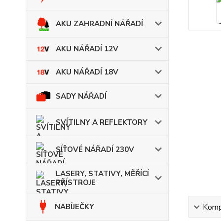
AKU ZAHRADNÍ NÁŘADÍ
AKU NÁŘADÍ 12V
AKU NÁŘADÍ 18V
SADY NÁŘADÍ
SVÍTILNY A REFLEKTORY
SÍŤOVÉ NÁŘADÍ 230V
LASERY, STATIVY, MĚŘÍCÍ
PŘÍSTROJE
NABÍJEČKY
Kompl