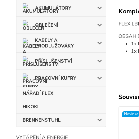
AKUMULÁTORY
Komple
FLEX LBE
OBLEČENÍ
OBSAH 
KABELY A
1x 
PRODLUŽOVÁKY
1x 
PŘÍSLUŠENSTVÍ
PRACOVNÍ KUFRY
NÁŘADÍ FLEX
Souvise
HIKOKI
Novinka
BRENNENSTUHL
VYTÁPĚNÍ A ENERGIE