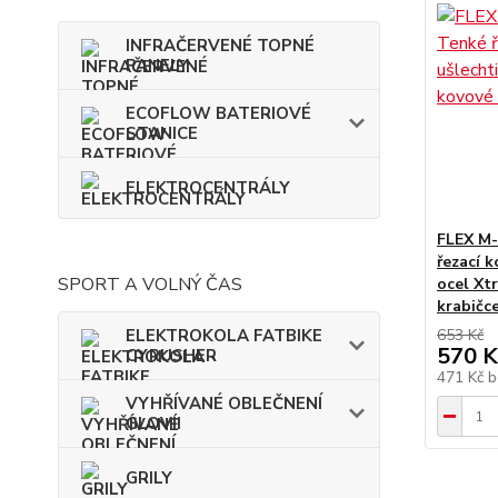
INFRAČERVENÉ TOPNÉ
PANELY
ECOFLOW BATERIOVÉ
STANICE
ELEKTROCENTRÁLY
FLEX M-
řezací 
SPORT A VOLNÝ ČAS
ocel Xt
krabičc
ELEKTROKOLA FATBIKE
653 Kč
570 K
CYRUSHER
471 Kč
b
VYHŘÍVANÉ OBLEČNENÍ
GLOVII
GRILY