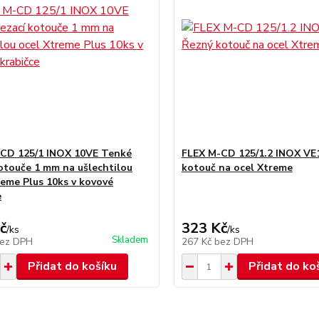
CD 125/1 INOX 10VE Tenké
FLEX M-CD 125/1.2 INOX VE
kotouče 1 mm na ušlechtilou
kotouč na ocel Xtreme
reme Plus 10ks v kovové
e
č
323 Kč
/
ks
/
ks
Skladem
ez DPH
267 Kč
bez DPH
Přidat do košíku
Přidat do ko