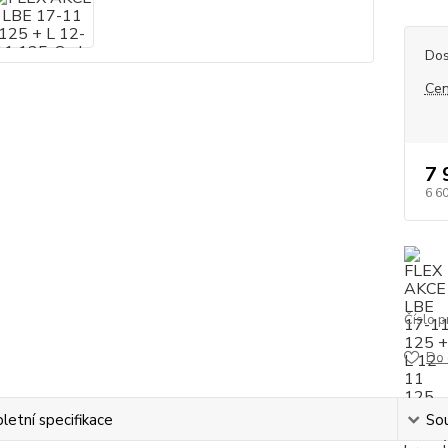
Dos
Cen
7 
6 6
Číslo p
Do 
etní specifikace
Sou