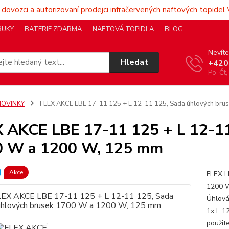
 dovozci a autorizovaní prodejci infračervených naftových topidel 
RUKY
BATERIE ZDARMA
NAFTOVÁ TOPIDLA
BLOG
Nevíte
Hledat
+420
Po-Čt,
NOVINKY
FLEX AKCE LBE 17-11 125 + L 12-11 125, Sada úhlových br
 AKCE LBE 17-11 125 + L 12-11
0 W a 1200 W, 125 mm
Akce
FLEX L
1200 
Úhlová
1x L 1
použi