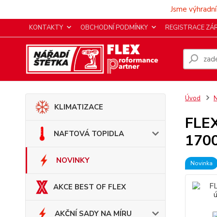
Jsme výhradní
KONTAKTY
OBCHODNÍ PODMÍNKY
REGISTRACE ZÁ
Úvod
KLIMATIZACE
FLEX
NAFTOVÁ TOPIDLA
170
NOVINKY
Novinka
AKCE BEST OF FLEX
AKČNÍ SADY NA MÍRU