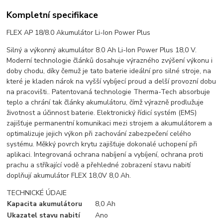
Kompletní specifikace
FLEX AP 18/8.0 Akumulátor Li-Ion Power Plus
Silný a výkonný akumulátor 8.0 Ah Li-Ion Power Plus 18,0 V.
Moderní technologie článků dosahuje výrazného zvýšení výkonu i
doby chodu, díky čemuž je tato baterie ideální pro silné stroje, na
které je kladen nárok na vyšší vybíjecí proud a delší provozní dobu
na pracovišti.. Patentovaná technologie Therma-Tech absorbuje
teplo a chrání tak články akumulátoru, čímž výrazně prodlužuje
životnost a účinnost baterie. Elektronický řídicí systém (EMS)
zajišťuje permanentní komunikaci mezi strojem a akumulátorem a
optimalizuje jejich výkon při zachování zabezpečení celého
systému. Měkký povrch krytu zajišťuje dokonalé uchopení při
aplikaci. Integrovaná ochrana nabíjení a vybíjení, ochrana proti
prachu a stříkající vodě a přehledné zobrazení stavu nabití
doplňují akumulátor FLEX 18,0V 8,0 Ah.
TECHNICKÉ ÚDAJE
Kapacita akumulátoru
8,0 Ah
Ukazatel stavu nabití
Ano