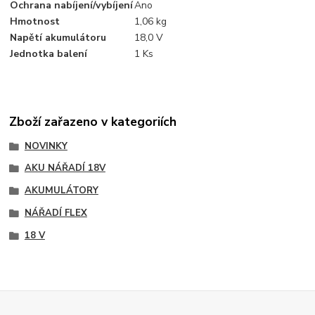
Ochrana nabíjení/vybíjení
Ano
Hmotnost
1,06 kg
Napětí akumulátoru
18,0 V
Jednotka balení
1 Ks
Zboží zařazeno v kategoriích
NOVINKY
AKU NÁŘADÍ 18V
AKUMULÁTORY
NÁŘADÍ FLEX
18 V