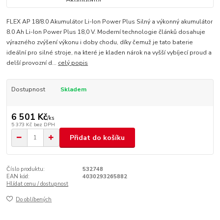
FLEX AP 18/8.0 Akumulátor Li-Ion Power Plus Silný a výkonný akumulátor
8.0 Ah Li-Ion Power Plus 18,0 V. Moderní technologie článků dosahuje
výrazného zvýšení výkonu i doby chodu, díky čemuž je tato baterie
ideální pro silné stroje, na které je kladen nárok na vyšší vybíjecí proud a
delší provozní d...
celý popis
Dostupnost
Skladem
6 501 Kč
/
ks
5 373 Kč
bez DPH
Přidat do košíku
Číslo produktu:
532748
EAN kód:
4030293265882
Hlídat cenu / dostupnost
Do oblíbených