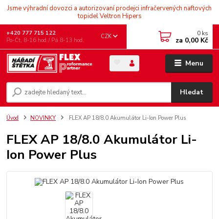
Jsme výhradní dovozci a autorizovaní prodejci infračervených naftových
topidel Veltron Hipers
0
ks
+420 777 715 122
CZK
za
0,00 Kč
Po-Čt, 8-16 hod./ Pá 8-13 hod.
Menu
Hledat
Úvod
NOVINKY
FLEX AP 18/8.0 Akumulátor Li-Ion Power Plus
FLEX AP 18/8.0 Akumulátor Li-
Ion Power Plus