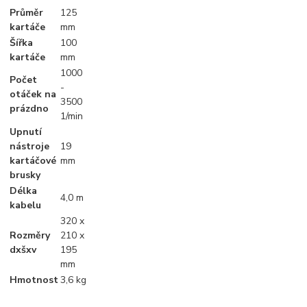
Průměr
125
kartáče
mm
Šířka
100
kartáče
mm
1000
Počet
-
otáček na
3500
prázdno
1/min
Upnutí
nástroje
19
kartáčové
mm
brusky
Délka
4,0 m
kabelu
320 x
Rozměry
210 x
dxšxv
195
mm
Hmotnost
3,6 kg