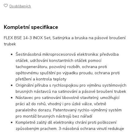
Do oblíbených
Kompletní specifikace
FLEX BSE 14-3 INOX Set, Satinýrka a bruska na pásové broušení
trubek
Šestinásobná mikroprocesorová elektronika: předvolba
otáček, udržování konstantních otáček pomocí
tachogenerátoru, pozvolný rozběh, ochrana proti
opětovnému spuštění po výpadku proudu, ochrana proti
přetížení a kontrola teploty
Originální příruba s rychlospojkou pro výměnu systémových
brusných nástavců na satinování a pásové broušení trubek
Nástavec pro satinování libovolně stavitelný, umožňující
práci až do rohů, vhodný i pro úzké válce, včetně
paralelního dorazu. Patentovaný rychlo-výměnný systém
pro montáž brusných nástrojů bez nářadí
Kompletně zalitý díl elektroniky chrání proti poškození
způsobeným prachem. 3-násobná ochrana vinutí redukuje