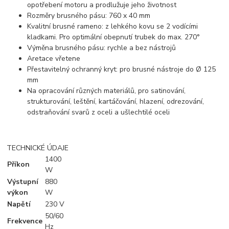
opotřebení motoru a prodlužuje jeho životnost
Rozměry brusného pásu: 760 x 40 mm
Kvalitní brusné rameno: z lehkého kovu se 2 vodícími
kladkami. Pro optimální obepnutí trubek do max. 270°
Výměna brusného pásu: rychle a bez nástrojů
Aretace vřetene
Přestavitelný ochranný kryt: pro brusné nástroje do Ø 125
mm
Na opracování různých materiálů, pro satinování,
strukturování, leštění, kartáčování, hlazení, odrezování,
odstraňování svarů z oceli a ušlechtilé oceli
TECHNICKÉ ÚDAJE
1400
Příkon
W
Výstupní
880
výkon
W
Napětí
230 V
50/60
Frekvence
Hz