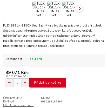
FLEX BSE 14-3 INOX Set, Satinýrka a bruska na pásové broušení trubek
Šestinásobná mikroprocesorová elektronika: předvolba otáček,
udržování konstantních otáček pomocí tachogenerátoru, pozvolný
rozběh, ochrana proti opětovnému spuštění po výpadku proudu, ochrana
proti přetížení a kontrola teplot...
celý popis
Dostupnost
do 3 dnů
39 071 Kč
/
ks
32 290 Kč
bez DPH
Přidat do košíku
Číslo produktu:
433454
EAN kód:
4030293187207
Hlídat cenu / dostupnost