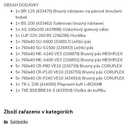
OBSAH DODÁVKY
1× BR 125 (433470) Brusný nástavec na pásové broušení
trubek
1× BS 100 (433462) Satinovací brusný nástavec
1× AS 100x100 (433896) Vzduchový gumový válec
1× LUP 225-260 BS (256284) Hustilka
1× 760x40 SU-S600 (326917) Leštící pás
1× 760x40 SU-S1500 (326933) Leštící pás
1× 760x40 ME-A240 VE3 (326879) Brusný pás MESHFLEX
1× 760x40 ME-A400 VE3 (326852) Brusný pás MESHFLEX
5× 760x40 CR-P80 VE10 (326739) Brusný pás CORUFLEX
5× 760x40 CR-P120 VE10 (326755) Brusný pás CORUFLEX
5× 760x40 CR-P240 VE10 (434914) Brusný pás CORUFLEX
1× TK-L 238 (414093) Přepravní kufr L-BOXX®
1× TKE BSE/BRE14-3 (433918) Vložka do kufříku
Zboží zařazeno v kategoriích
Satinýrky