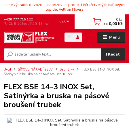
Jsme výhradní dovozci a autorizovaní prodejci infračervených naftových
topidel Veltron Hipers
0
ks
+420 777 715 122
CZK
za
0,00 Kč
Po-Čt, 8-16 hod./ Pá 8-13 hod.
Menu
Hledat
Úvod
SÍŤOVÉ NÁŘADÍ 230V
Satinýrky
FLEX BSE 14-3 INOX Set,
Satinýrka a bruska na pásové broušení trubek
FLEX BSE 14-3 INOX Set,
Satinýrka a bruska na pásové
broušení trubek