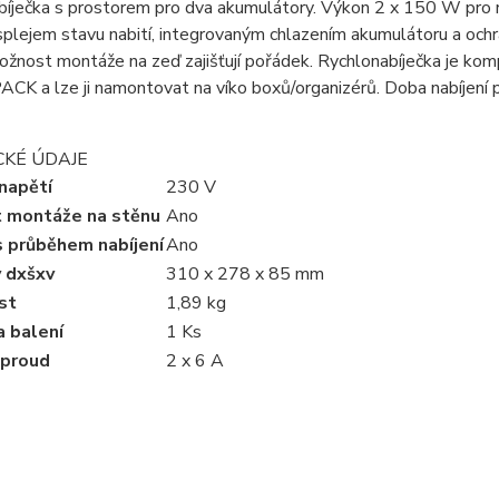
íječka s prostorem pro dva akumulátory. Výkon 2 x 150 W pro r
plejem stavu nabití, integrovaným chlazením akumulátoru a ochran
ožnost montáže na zeď zajišťují pořádek. Rychlonabíječka je k
K a lze ji namontovat na víko boxů/organizérů. Doba nabíjení pr
CKÉ ÚDAJE
napětí
230 V
 montáže na stěnu
Ano
s průběhem nabíjení
Ano
 dxšxv
310 x 278 x 85 mm
st
1,89 kg
a balení
1 Ks
 proud
2 x 6 A