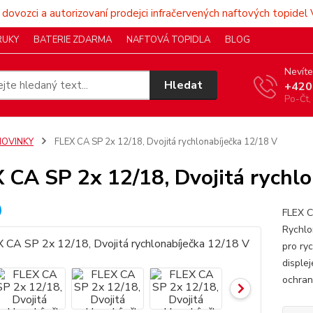
 dovozci a autorizovaní prodejci infračervených naftových topidel 
RUKY
BATERIE ZDARMA
NAFTOVÁ TOPIDLA
BLOG
Nevíte
Hledat
+420
Po-Čt,
NOVINKY
FLEX CA SP 2x 12/18, Dvojitá rychlonabíječka 12/18 V
 CA SP 2x 12/18, Dvojitá rychlo
FLEX C
Rychlo
pro ry
disple
ochrano