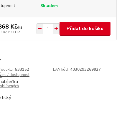
tupnost
Skladem
868 Kč
/
ks
Přidat do košíku
23 Kč
bez DPH
roduktu:
533152
EAN kód:
4030293269927
cenu / dostupnost
oblíbených