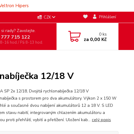
Veltron Hipers
Přihlášení
CZK
 si rady? Zavolejte.
0
ks
 777 715 122
za
0,00 Kč
 8-16 hod./ Pá 8-13 hod.
nabíječka 12/18 V
A SP 2x 12/18, Dvojitá rychlonabíječka 12/18 V
nabíječka s prostorem pro dva akumulátory. Výkon 2 x 150 W
chlé a současné dvou nabíjení akumulátorů 12 a 18 V. S LED
jem stavu nabití, integrovaným chlazením akumulátoru a
u proti přehřátí, vybití a přetížení. Uložení kab...
celý popis