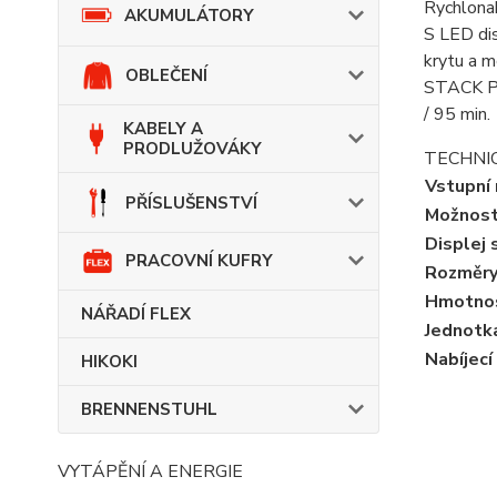
Rychlonab
AKUMULÁTORY
S LED dis
krytu a m
OBLEČENÍ
STACK PAC
/ 95 min.
KABELY A
PRODLUŽOVÁKY
TECHNI
Vstupní 
PŘÍSLUŠENSTVÍ
Možnost
Displej 
PRACOVNÍ KUFRY
Rozměry
Hmotno
NÁŘADÍ FLEX
Jednotk
Nabíjecí
HIKOKI
BRENNENSTUHL
VYTÁPĚNÍ A ENERGIE