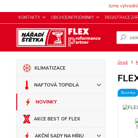
Jsme výhradní
KONTAKTY
OBCHODNÍ PODMÍNKY
REGISTRACE ZÁ
Úvod
KLIMATIZACE
FLEX
NAFTOVÁ TOPIDLA
Novinka
NOVINKY
AKCE BEST OF FLEX
AKČNÍ SADY NA MÍRU