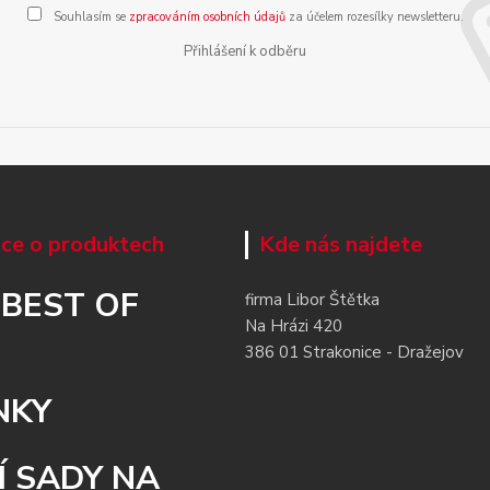
Souhlasím se
zpracováním osobních údajů
za účelem rozesílky newsletteru.
Přihlášení k odběru
ce o produktech
Kde nás najdete
 BEST OF
firma Libor Štětka
Na Hrázi 420
386 01 Strakonice - Dražejov
NKY
Í SADY NA