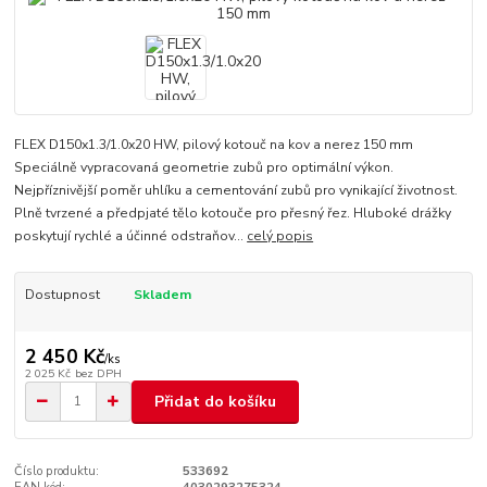
FLEX D150x1.3/1.0x20 HW, pilový kotouč na kov a nerez 150 mm
Speciálně vypracovaná geometrie zubů pro optimální výkon.
Nejpříznivější poměr uhlíku a cementování zubů pro vynikající životnost.
Plně tvrzené a předpjaté tělo kotouče pro přesný řez. Hluboké drážky
poskytují rychlé a účinné odstraňov...
celý popis
Dostupnost
Skladem
2 450 Kč
/
ks
2 025 Kč
bez DPH
Přidat do košíku
Číslo produktu:
533692