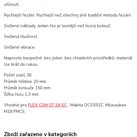
uříznutí.
Rychlejší řezání. Rychlejší než všechny jiné tradiční metody řezání.
Snížené náklady. Jeden řez je levnější než řezný kotouč.
Snížená hlučnost.
Snížené vibrace.
Naprosto bezpečné: bez jisker, bez chladicích prostředků, materiál
lze brát do rukou.
Počet zubů 36
Průměr hřídele 20 mm
Průměr kotouče 150 mm
Šířka řezu 1,3 mm
Vhodné pro
FLEX CSM 57 18-EC
, Makita DCS553Z, Milwaukee
M18 FMCS,
Zboží zařazeno v kategoriích