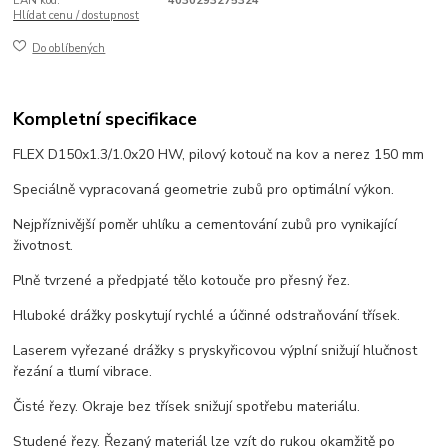
EAN kód:
4030293275324
Hlídat cenu / dostupnost
Do oblíbených
Kompletní specifikace
FLEX D150x1.3/1.0x20 HW, pilový kotouč na kov a nerez 150 mm
Speciálně vypracovaná geometrie zubů pro optimální výkon.
Nejpříznivější poměr uhlíku a cementování zubů pro vynikající
životnost.
Plně tvrzené a předpjaté tělo kotouče pro přesný řez.
Hluboké drážky poskytují rychlé a účinné odstraňování třísek.
Laserem vyřezané drážky s pryskyřicovou výplní snižují hlučnost
řezání a tlumí vibrace.
Čisté řezy. Okraje bez třísek snižují spotřebu materiálu.
Studené řezy. Řezaný materiál lze vzít do rukou okamžitě po