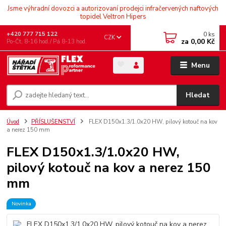
Jsme výhradní dovozci a autorizovaní prodejci infračervených naftových
topidel Veltron Hipers
0
ks
+420 777 715 122
CZK
za
0,00 Kč
Po-Čt, 8-16 hod./ Pá 8-13 hod.
Menu
Hledat
Úvod
PŘÍSLUŠENSTVÍ
FLEX D150x1.3/1.0x20 HW, pilový kotouč na kov
a nerez 150 mm
FLEX D150x1.3/1.0x20 HW,
pilový kotouč na kov a nerez 150
mm
Novinka