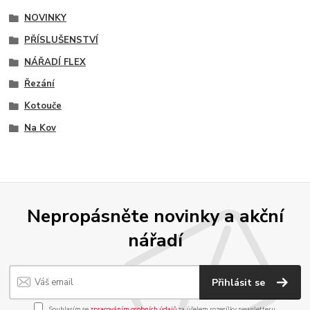
NOVINKY
PŘÍSLUŠENSTVÍ
NÁŘADÍ FLEX
Řezání
Kotouče
Na Kov
Nepropásněte novinky a akční
nářadí
Přihlásit se
Souhlasím se
zpracováním osobních údajů
za účelem rozesílky newsletteru.