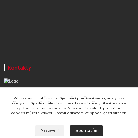
Kontakty
+420 777 715 122
Pro základní funkčnost, zpříjemnění používání webu, analytické
Po-Čt, 8-16 hod./ Pá 8-13 hod.
účely a v případě udělení souhlasu také pro účely cílení reklamy
využíváme soubory cookies. Nastavení vlastních preferencí
info@naradi-stetka.cz
cookies můžete kdykoli upravit odkazem ve spodní části stránek.
Souhlasím
Nastavení