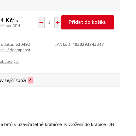
4 Kč
/
ks
Přidat do košíku
 Kč
bez DPH
roduktu:
530492
EAN kód:
4030293243347
cenu / dostupnost
oblíbených
visející zboží
4
da bitů v uzavíratelné krabičce. K vložení do krabice DB