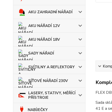
AKU ZAHRADNÍ NÁŘADÍ
AKU NÁŘADÍ 12V
AKU NÁŘADÍ 18V
SADY NÁŘADÍ
Kompl
SVÍTILNY A REFLEKTORY
SÍŤOVÉ NÁŘADÍ 230V
Komple
FLEX DB 
LASERY, STATIVY, MĚŘÍCÍ
PŘÍSTROJE
Sada sklá
41 E a se
NABÍJEČKY