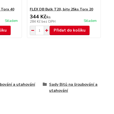
 Torx 40
FLEX DB Bulk T20, bity 25ks Torx 20
FL
344 Kč
3
/
ks
Skladem
Skladem
284 Kč
bez DPH
28
šíku
Přidat do košíku
bování a utahování
Sady Bitů na šroubování a
utahování