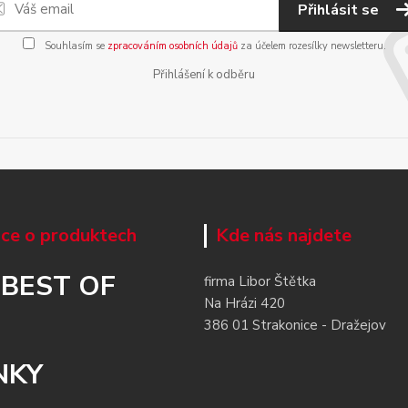
Přihlásit se
Souhlasím se
zpracováním osobních údajů
za účelem rozesílky newsletteru.
Přihlášení k odběru
ce o produktech
Kde nás najdete
 BEST OF
firma Libor Štětka
Na Hrázi 420
386 01 Strakonice - Dražejov
NKY