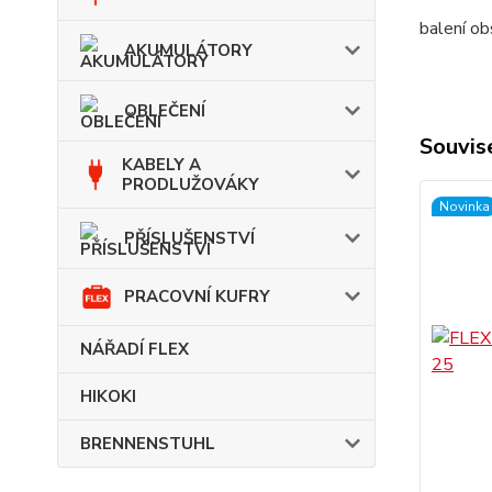
balení ob
AKUMULÁTORY
OBLEČENÍ
Souvise
KABELY A
PRODLUŽOVÁKY
Novinka
PŘÍSLUŠENSTVÍ
PRACOVNÍ KUFRY
NÁŘADÍ FLEX
HIKOKI
BRENNENSTUHL