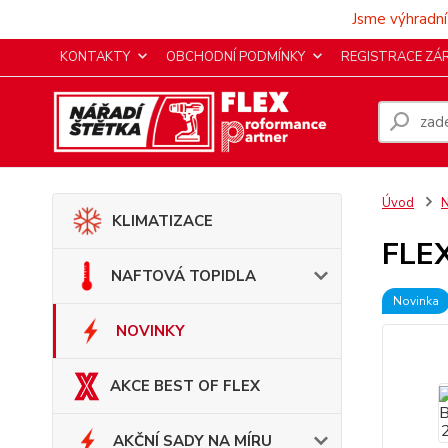
Jsme výhradní
KONTAKTY
OBCHODNÍ PODMÍNKY
REGISTRACE ZÁ
Úvod
KLIMATIZACE
FLEX
NAFTOVÁ TOPIDLA
Novinka
NOVINKY
AKCE BEST OF FLEX
AKČNÍ SADY NA MÍRU