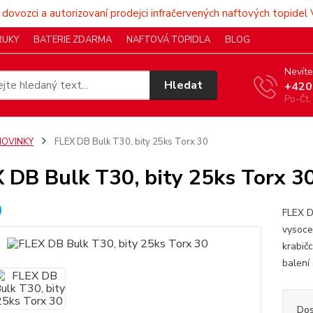
 dovozci a autorizovaní prodejci infračervených naftových topidel 
RUKY
BATERIE ZDARMA
NAFTOVÁ TOPIDLA
BLOG
Nevíte
Hledat
+420
Po-Čt,
NOVINKY
FLEX DB Bulk T30, bity 25ks Torx 30
 DB Bulk T30, bity 25ks Torx 3
FLEX D
vysoce 
krabičc
balení
Dos