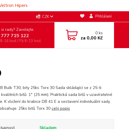
Veltron Hipers
Přihlášení
CZK
 si rady? Zavolejte.
0
ks
 777 715 122
za
0,00 Kč
 8-16 hod./ Pá 8-13 hod.
0
B Bulk T30, bity 25ks Torx 30 Sada skládající se z 25-ti
kvalitních bitů: 1" (25 mm). Praktická sada bitů v uzavíratelné
e. K vložení do krabice DB 41 E a sestavení individuální sady.
 obsahuje: 25ks bitů Torx 30
celý popis
tupnost
Skladem