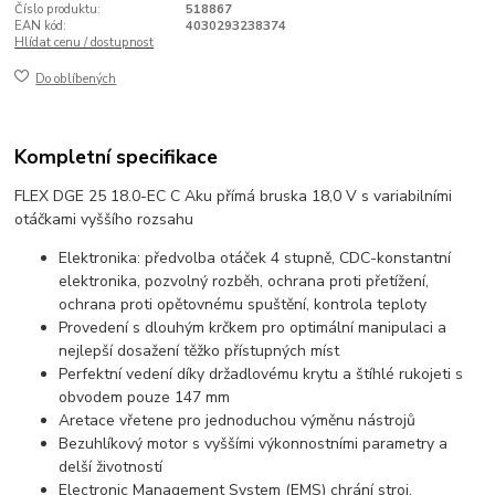
Číslo produktu:
518867
EAN kód:
4030293238374
Hlídat cenu / dostupnost
Do oblíbených
Kompletní specifikace
FLEX DGE 25 18.0-EC C Aku přímá bruska 18,0 V s variabilními
otáčkami vyššího rozsahu
Elektronika: předvolba otáček 4 stupně, CDC-konstantní
elektronika, pozvolný rozběh, ochrana proti přetížení,
ochrana proti opětovnému spuštění, kontrola teploty
Provedení s dlouhým krčkem pro optimální manipulaci a
nejlepší dosažení těžko přístupných míst
Perfektní vedení díky držadlovému krytu a štíhlé rukojeti s
obvodem pouze 147 mm
Aretace vřetene pro jednoduchou výměnu nástrojů
Bezuhlíkový motor s vyššími výkonnostními parametry a
delší životností
Electronic Management System (EMS) chrání stroj,