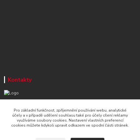
Kontakty
+420 777 715 122
Pro základní funkčnost, zpříjemnění používání webu, analytické
Po-Čt, 8-16 hod./ Pá 8-13 hod.
účely a v případě udělení souhlasu také pro účely cílení reklamy
využíváme soubory cookies. Nastavení vlastních preferencí
info@naradi-stetka.cz
cookies můžete kdykoli upravit odkazem ve spodní části stránek.