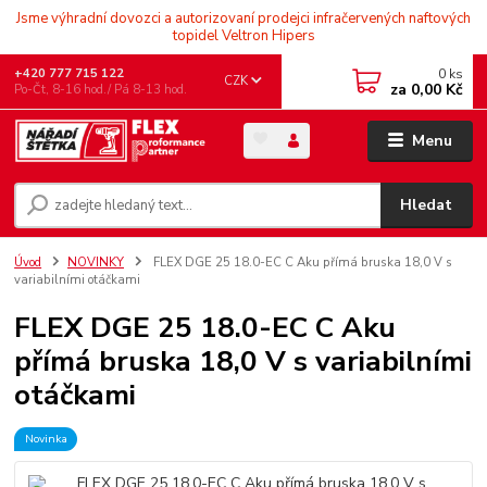
Jsme výhradní dovozci a autorizovaní prodejci infračervených naftových
topidel Veltron Hipers
0
ks
+420 777 715 122
CZK
za
0,00 Kč
Po-Čt, 8-16 hod./ Pá 8-13 hod.
Menu
Hledat
Úvod
NOVINKY
FLEX DGE 25 18.0-EC C Aku přímá bruska 18,0 V s
variabilními otáčkami
FLEX DGE 25 18.0-EC C Aku
přímá bruska 18,0 V s variabilními
otáčkami
Novinka