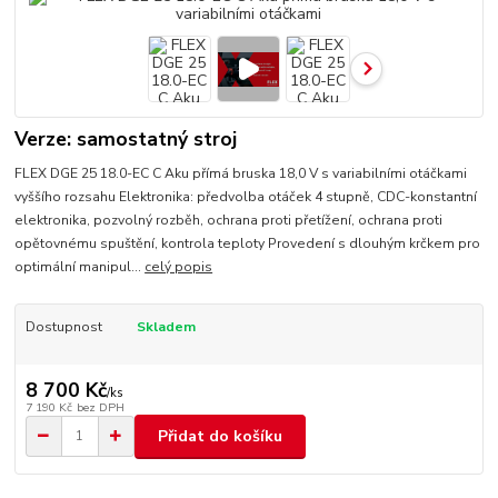
Verze: samostatný stroj
FLEX DGE 25 18.0-EC C Aku přímá bruska 18,0 V s variabilními otáčkami
vyššího rozsahu Elektronika: předvolba otáček 4 stupně, CDC-konstantní
elektronika, pozvolný rozběh, ochrana proti přetížení, ochrana proti
opětovnému spuštění, kontrola teploty Provedení s dlouhým krčkem pro
optimální manipul...
celý popis
Dostupnost
Skladem
8 700 Kč
/
ks
7 190 Kč
bez DPH
Přidat do košíku