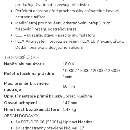
prodlužuje životnost a zvyšuje efektivitu
Perfektní ochrana před prachem díky snímatelné kovové
ochranné mřížce
Ideální stroj pro broušení, odstraňování otřepů, ruční
frézování, řezání, odstraňování rzi
LED – ukazatel stavu kapacity akumulátoru
FLEX Aku-systém: provoz se všemi FLEX 18 V akumulátory.
Dodání bez aku a dobíjecího zařízení
TECHNICKÉ ÚDAJE
Napětí akumulátoru
18,0 V
10000 / 15000 / 20000 / 25000
Počet otáček na prázdno
1/min
Max. průměr brusného
50 mm
nástroje
Upnutí nástroje přímé brusky
Upínací kleština
Obvod uchopení
147 mm
Hmotnost bez akumulátoru
1,47 kg
OBSAH DODÁVKY
1× PSZ-DGE 06 (530014) Upínací kleština
1× Jednostranný otevřený klíč, vel. 17