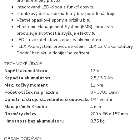
pro nepřetržitý provoz
Integrovaná LED-dioda s funkcí dosvitu
Hloubkový doraz odnímatelný bez použití nástroje
Včetně opaskové spony a držáku bitů
Electronic Management System (EMS) chrání stroj,
prodlužuje životnost a zvyšuje efektivitu
LED – ukazatel stavu kapacity akumulátoru
FLEX Aku-systém: provoz se všemi FLEX 12 V akumulátory.
Dodání bez aku a dobíjecího zařízení
TECHNICKÉ ÚDAJE
Napětí akumulátoru
12 V
Kapacita akumulátoru
2,5 / 5,0 Ah
Max. točivý moment
11 Nm
Počet otáček na prázdno
0 - 3700 1/min
Upnutí nástroje stavebního šroubováku
1/4" vnitřní
Max. průměr šroubu
4 mm
Rozměry dxšxv
209 x 66 x 157 mm
Hmotnost bez akumulátoru
0,75 kg
OBSAH DODÁVKY