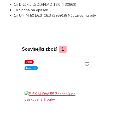
1× Držák bitů DD/PD/ID 18.0 (430862)
1× Spona na opasek
1× UH-M 50 E6,3-C6,3 (395919) Nástavec na bity
Související zboží
1
Akce
Novinka