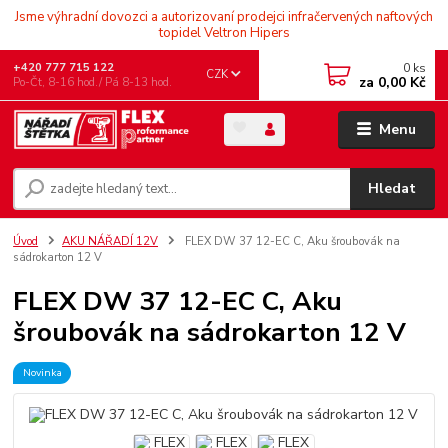
Jsme výhradní dovozci a autorizovaní prodejci infračervených naftových
topidel Veltron Hipers
0
ks
+420 777 715 122
CZK
za
0,00 Kč
Po-Čt, 8-16 hod./ Pá 8-13 hod.
Menu
Hledat
Úvod
AKU NÁŘADÍ 12V
FLEX DW 37 12-EC C, Aku šroubovák na
sádrokarton 12 V
FLEX DW 37 12-EC C, Aku
šroubovák na sádrokarton 12 V
Novinka