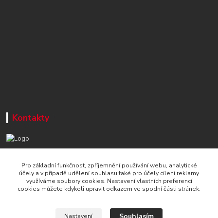
Kontakty
+420 777 715 122
Pro základní funkčnost, zpříjemnění používání webu, analytické
Po-Čt, 8-16 hod./ Pá 8-13 hod.
účely a v případě udělení souhlasu také pro účely cílení reklamy
využíváme soubory cookies. Nastavení vlastních preferencí
info@naradi-stetka.cz
cookies můžete kdykoli upravit odkazem ve spodní části stránek.
Souhlasím
Nastavení