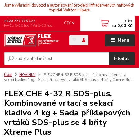
Jsme výhradní dovozci a autorizovaní prodejci infračervených naftových
topidel Veltron Hipers
0
ks
+420 777 715 122
CZK
za
0,00 Kč
Po-Čt, 8-16 hod./ Pá 8-13 hod.
Menu
Hledat
Úvod
NOVINKY
FLEX CHE 4-32 R SDS-plus, Kombinované vrtací a
sekací kladivo 4 kg + Sada příklepových vrtáků SDS-plus se 4 břity Xtreme Plus
FLEX CHE 4-32 R SDS-plus,
Kombinované vrtací a sekací
kladivo 4 kg + Sada příklepových
vrtáků SDS-plus se 4 břity
Xtreme Plus