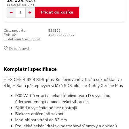
14 024 Kč
/
ks
11 590 Kč
bez DPH
Přidat do košíku
Číslo produktu:
534506
EAN kód:
4030293209527
Hlídat cenu / dostupnost
Do oblíbených
Kompletní specifikace
FLEX CHE 4-32 R SDS-plus, Kombinované vrtací a sekací kladivo
4 kg + Sada příklepových vrtáků SDS-plus se 4 břity Xtreme Plus
900 Wattů vrtací a sekací kladivo tvaru D s vysokou
úderovou energií a omezenými vibracemi
Sklíčidlo vyměnitelné bez nástrojů
Blokace otáčení při sekání
Max. oblast vrtání do 32 mm
Pro lehké sekání drážek, odstraňování omítky a obkladů