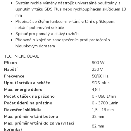
Systém rychlé výměny nástrojů: univerzálně použitelný, s
upnutím vrtáku SDS Plus nebo rychloupínacím sklíčidlem 13
mm
Přepínač se čtyřmi funkcemi: vrtání, vrtání s příklepem,
sekání, polohování sekáče
Spínač pro pomalý a citlivý rozběh
Přídavná rukojeť se zabezpečením proti protočení s
hloubkovým dorazem
TECHNICKÉ ÚDAJE
Příkon
900 W
Napětí
230 V
Frekvence
50/60 Hz
Upnutí vrtáku a sekáče
SDS-plus
Max. energie úderu
4,8 J
Počet otáček na prázdno
0 - 850 1/min
Počet úderů na prázdno
0 - 3700 1/min
Rozevření sklíčidla
1,5 - 13 mm
Max. průměr vrtání betonu
32 mm
Max. průměr vrtání do zdiva (vrtací
82 mm
korunka)