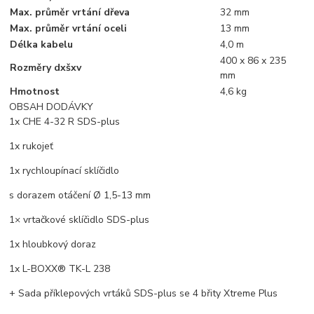
Max. průměr vrtání dřeva
32 mm
Max. průměr vrtání oceli
13 mm
Délka kabelu
4,0 m
400 x 86 x 235
Rozměry dxšxv
mm
Hmotnost
4,6 kg
OBSAH DODÁVKY
1x CHE 4-32 R SDS-plus
1x rukojeť
1x rychloupínací sklíčidlo
s dorazem otáčení Ø 1,5-13 mm
1× vrtačkové sklíčidlo SDS-plus
1x hloubkový doraz
1x L-BOXX® TK-L 238
+ Sada příklepových vrtáků SDS-plus se 4 břity Xtreme Plus