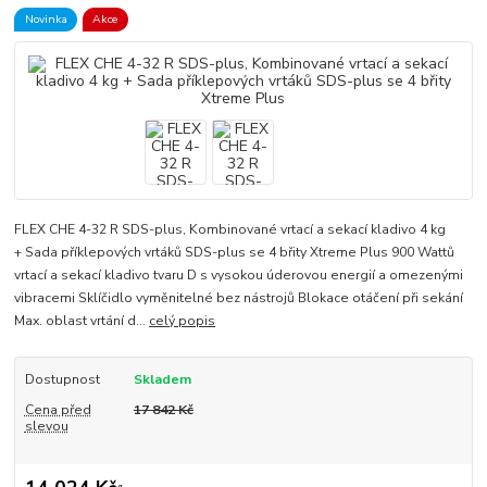
Novinka
Akce
FLEX CHE 4-32 R SDS-plus, Kombinované vrtací a sekací kladivo 4 kg
+ Sada příklepových vrtáků SDS-plus se 4 břity Xtreme Plus 900 Wattů
vrtací a sekací kladivo tvaru D s vysokou úderovou energií a omezenými
vibracemi Sklíčidlo vyměnitelné bez nástrojů Blokace otáčení při sekání
Max. oblast vrtání d...
celý popis
Dostupnost
Skladem
Cena před
17 842 Kč
slevou