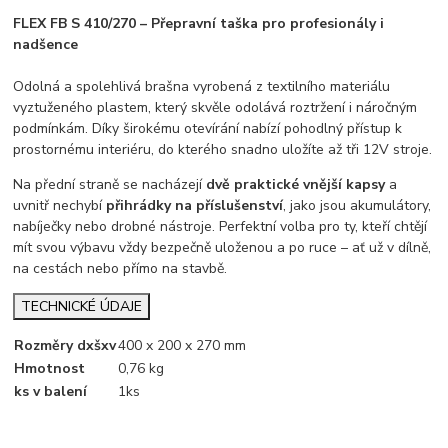
FLEX FB S 410/270 – Přepravní taška pro profesionály i
nadšence
Odolná a spolehlivá brašna vyrobená z textilního materiálu
vyztuženého plastem, který skvěle odolává roztržení i náročným
podmínkám. Díky širokému otevírání nabízí pohodlný přístup k
prostornému interiéru, do kterého snadno uložíte až tři 12V stroje.
Na přední straně se nacházejí
dvě praktické vnější kapsy
a
uvnitř nechybí
přihrádky na příslušenství
, jako jsou akumulátory,
nabíječky nebo drobné nástroje. Perfektní volba pro ty, kteří chtějí
mít svou výbavu vždy bezpečně uloženou a po ruce – ať už v dílně,
na cestách nebo přímo na stavbě.
TECHNICKÉ ÚDAJE
Rozměry dxšxv
400 x 200 x 270 mm
Hmotnost
0,76 kg
ks v balení
1ks