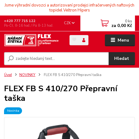
Jsme výhradní dovozci a autorizovaní prodejci infračervených naftových
topidel Veltron Hipers
0
ks
+420 777 715 122
CZK
za
0,00 Kč
Po-Čt, 8-16 hod./ Pá 8-13 hod.
Menu
Hledat
Úvod
NOVINKY
FLEX FB S 410/270 Přepravní taška
FLEX FB S 410/270 Přepravní
taška
Novinka