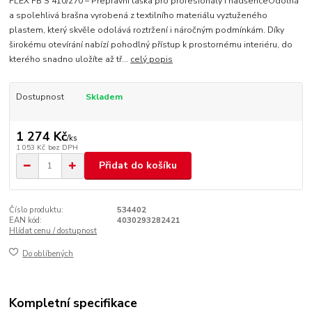
FLEX FB S 410/270 – Přepravní taška pro profesionály i nadšenceOdolná
a spolehlivá brašna vyrobená z textilního materiálu vyztuženého
plastem, který skvěle odolává roztržení i náročným podmínkám. Díky
širokému otevírání nabízí pohodlný přístup k prostornému interiéru, do
kterého snadno uložíte až tř...
celý popis
Dostupnost
Skladem
1 274 Kč
/
ks
1 053 Kč
bez DPH
Přidat do košíku
Číslo produktu:
534402
EAN kód:
4030293282421
Hlídat cenu / dostupnost
Do oblíbených
Kompletní specifikace