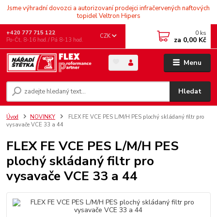
Jsme výhradní dovozci a autorizovaní prodejci infračervených naftových
topidel Veltron Hipers
0
ks
+420 777 715 122
CZK
za
0,00 Kč
Po-Čt, 8-16 hod./ Pá 8-13 hod.
Menu
Hledat
Úvod
NOVINKY
FLEX FE VCE PES L/M/H PES plochý skládaný filtr pro
vysavače VCE 33 a 44
FLEX FE VCE PES L/M/H PES
plochý skládaný filtr pro
vysavače VCE 33 a 44