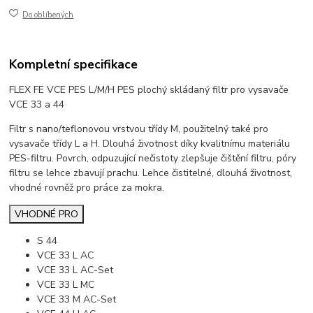
Do oblíbených
Kompletní specifikace
FLEX FE VCE PES L/M/H PES plochý skládaný filtr pro vysavače
VCE 33 a 44
Filtr s nano/teflonovou vrstvou třídy M, použitelný také pro
vysavače třídy L a H. Dlouhá životnost díky kvalitnímu materiálu
PES-filtru. Povrch, odpuzující nečistoty zlepšuje čištění filtru, póry
filtru se lehce zbavují prachu. Lehce čistitelné, dlouhá životnost,
vhodné rovněž pro práce za mokra.
VHODNÉ PRO
S 44
VCE 33 L AC
VCE 33 L AC-Set
VCE 33 L MC
VCE 33 M AC-Set