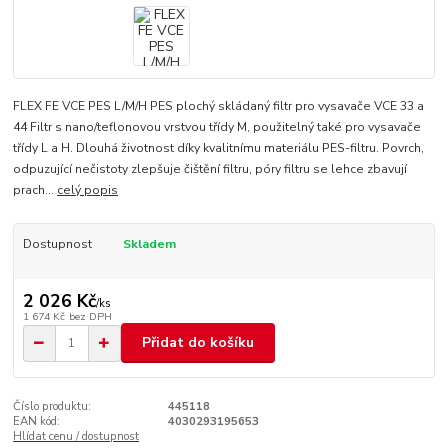
FLEX FE VCE PES L/M/H PES plochý skládaný filtr pro vysavače VCE 33 a
44 Filtr s nano/teflonovou vrstvou třídy M, použitelný také pro vysavače
třídy L a H. Dlouhá životnost díky kvalitnímu materiálu PES-filtru. Povrch,
odpuzující nečistoty zlepšuje čištění filtru, póry filtru se lehce zbavují
prach...
celý popis
Dostupnost
Skladem
2 026 Kč
/
ks
1 674 Kč
bez DPH
Přidat do košíku
Číslo produktu:
445118
EAN kód:
4030293195653
Hlídat cenu / dostupnost