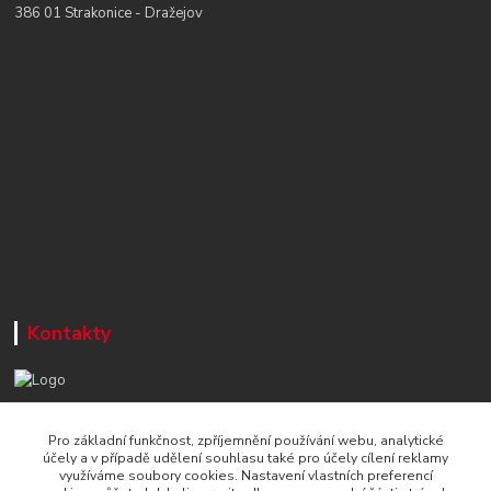
386 01 Strakonice - Dražejov
Kontakty
+420 777 715 122
Pro základní funkčnost, zpříjemnění používání webu, analytické
Po-Čt, 8-16 hod./ Pá 8-13 hod.
účely a v případě udělení souhlasu také pro účely cílení reklamy
využíváme soubory cookies. Nastavení vlastních preferencí
info@naradi-stetka.cz