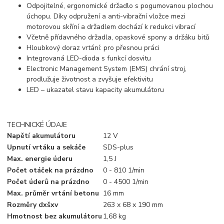
Odpojitelné, ergonomické držadlo s pogumovanou plochou
úchopu. Díky odpružení a anti-vibrační vložce mezi
motorovou skříní a držadlem dochází k redukci vibrací
Včetně přídavného držadla, opaskové spony a držáku bitů
Hloubkový doraz vrtání: pro přesnou práci
Integrovaná LED-dioda s funkcí dosvitu
Electronic Management System (EMS) chrání stroj,
prodlužuje životnost a zvyšuje efektivitu
LED – ukazatel stavu kapacity akumulátoru
TECHNICKÉ ÚDAJE
Napětí akumulátoru
12 V
Upnutí vrtáku a sekáče
SDS-plus
Max. energie úderu
1,5 J
Počet otáček na prázdno
0 - 810 1/min
Počet úderů na prázdno
0 - 4500 1/min
Max. průměr vrtání betonu
16 mm
Rozměry dxšxv
263 x 68 x 190 mm
Hmotnost bez akumulátoru
1,68 kg