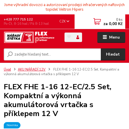
Jsme výhradní dovozci a autorizovaní prodejci infračervených naftových
topidel Veltron Hipers
0
ks
+420 777 715 122
CZK
za
0,00 Kč
Po-Čt, 8-16 hod./ Pá 8-13 hod.
Menu
Hledat
Úvod
AKU NÁŘADÍ 12V
FLEX FHE 1-16 12-EC/2.5 Set, Kompaktní a
výkonná akumulátorová vrtačka s příklepem 12 V
FLEX FHE 1-16 12-EC/2.5 Set,
Kompaktní a výkonná
akumulátorová vrtačka s
příklepem 12 V
Novinka