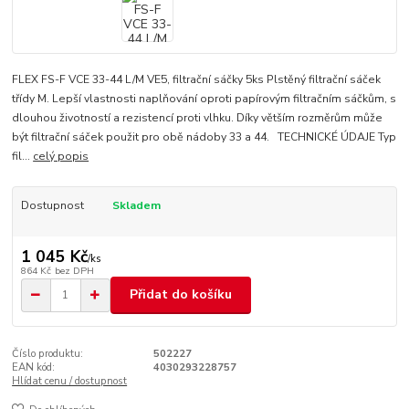
FLEX FS-F VCE 33-44 L/M VE5, filtrační sáčky 5ks Plstěný filtrační sáček
třídy M. Lepší vlastnosti naplňování oproti papírovým filtračním sáčkům, s
dlouhou životností a rezistencí proti vlhku. Díky větším rozměrům může
být filtrační sáček použit pro obě nádoby 33 a 44. TECHNICKÉ ÚDAJE Typ
fil...
celý popis
Dostupnost
Skladem
1 045 Kč
/
ks
864 Kč
bez DPH
Přidat do košíku
Číslo produktu:
502227
EAN kód:
4030293228757
Hlídat cenu / dostupnost