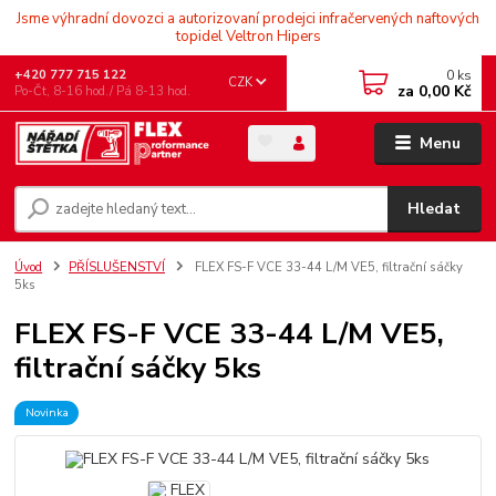
Jsme výhradní dovozci a autorizovaní prodejci infračervených naftových
topidel Veltron Hipers
0
ks
+420 777 715 122
CZK
za
0,00 Kč
Po-Čt, 8-16 hod./ Pá 8-13 hod.
Menu
Hledat
Úvod
PŘÍSLUŠENSTVÍ
FLEX FS-F VCE 33-44 L/M VE5, filtrační sáčky
5ks
FLEX FS-F VCE 33-44 L/M VE5,
filtrační sáčky 5ks
Novinka