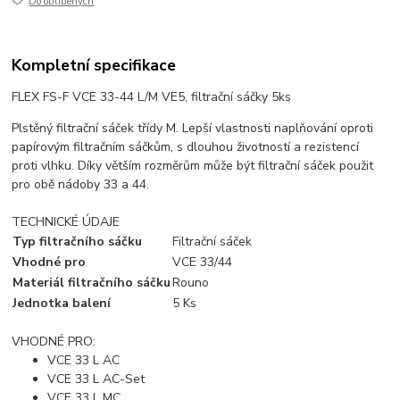
Do oblíbených
Kompletní specifikace
FLEX FS-F VCE 33-44 L/M VE5, filtrační sáčky 5ks
Plstěný filtrační sáček třídy M. Lepší vlastnosti naplňování oproti
papírovým filtračním sáčkům, s dlouhou životností a rezistencí
proti vlhku. Díky větším rozměrům může být filtrační sáček použit
pro obě nádoby 33 a 44.
TECHNICKÉ ÚDAJE
Typ filtračního sáčku
Filtrační sáček
Vhodné pro
VCE 33/44
Materiál filtračního sáčku
Rouno
Jednotka balení
5 Ks
VHODNÉ PRO:
VCE 33 L AC
VCE 33 L AC-Set
VCE 33 L MC