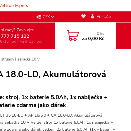
Veltron Hipers
Přihlášení
CZK
 si rady? Zavolejte.
0
ks
 777 715 122
za
0,00 Kč
 8-16 hod./ Pá 8-13 hod.
 strunová sekačka 18 V
A 18.0-LD, Akumulátorová
e: stroj, 1x baterie 5.0Ah, 1x nabíječka +
aterie zdarma jako dárek
LT 35 18-EC + AP 18/5.0 + CA 18.0-LD, Akumulátorová
vá sekačka 18 V Verze: stroj, 1x baterie 5.0Ah, 1x nabíječka +
erie zdarma jako dárek celkem 2x baterie 5.0 Ah (1x v balení +