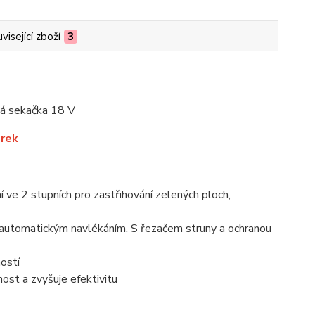
visející zboží
3
á sekačka 18 V
árek
ve 2 stupních pro zastřihování zelených ploch,
s automatickým navlékáním. S řezačem struny a ochranou
ostí
ost a zvyšuje efektivitu