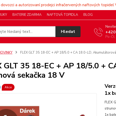
 dovozci a autorizovaní prodejci infračervených naftových topidel 
RUKY
BATERIE ZDARMA
NAFTOVÁ TOPIDLA
BLOG
Nevíte
Hledat
+420
Po-Čt,
NOVINKY
FLEX GLT 35 18-EC + AP 18/5.0 + CA 18.0-LD, Akumulátorová
 GLT 35 18-EC + AP 18/5.0 + C
nová sekačka 18 V
Verz
Akce
1x b
FLEX G
struno
1x bat