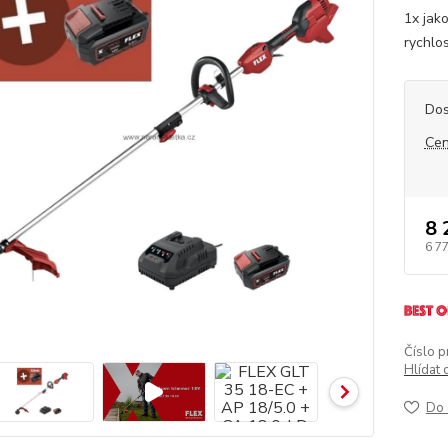
1x jak
rychlos
Dos
Cen
8 
6 7
Číslo p
Hlídat 
Do 