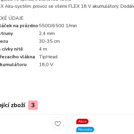
X Aku-systém: provoz se všemi FLEX 18 V akumulátory. Dodání b
CKÉ ÚDAJE
táček na prázdno
5500/6500 1/min
struny
2,4 mm
řezu
30-35 cm
 cívky nitě
4 m
řezacího vlákna
TipHead
akumulátoru
18,0 V
jící zboží
3
Akce
Novinka