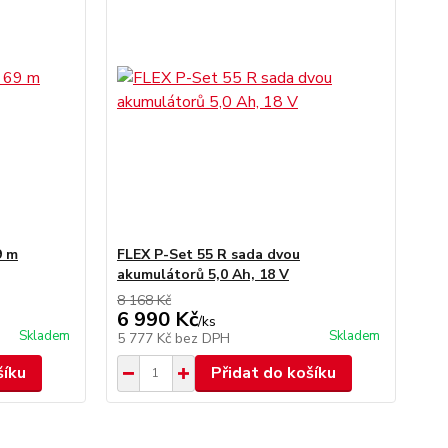
9 m
FLEX P-Set 55 R sada dvou
akumulátorů 5,0 Ah, 18 V
8 168 Kč
6 990 Kč
/
ks
Skladem
Skladem
5 777 Kč
bez DPH
šíku
Přidat do košíku