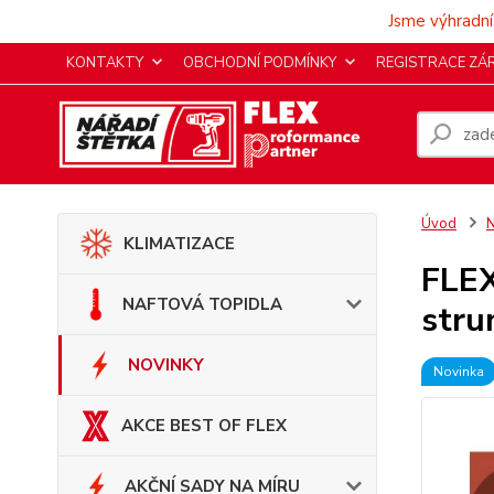
Jsme výhradní
KONTAKTY
OBCHODNÍ PODMÍNKY
REGISTRACE ZÁ
Úvod
KLIMATIZACE
FLEX
NAFTOVÁ TOPIDLA
stru
NOVINKY
Novinka
AKCE BEST OF FLEX
AKČNÍ SADY NA MÍRU