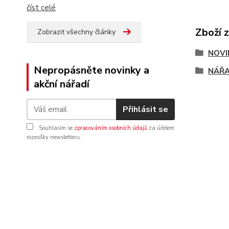
číst celé
Zboží 
Zobrazit všechny články
NOVI
Nepropásněte novinky a
NÁŘA
akční nářadí
Přihlásit se
Souhlasím se
zpracováním osobních údajů
za účelem
rozesílky newsletteru.