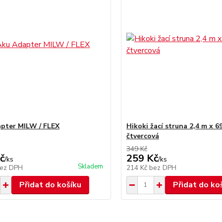
pter MILW / FLEX
Hikoki žací struna 2,4 m x 6
čtvercová
349 Kč
č
259 Kč
/
ks
/
ks
Skladem
ez DPH
214 Kč
bez DPH
Přidat do košíku
Přidat do ko