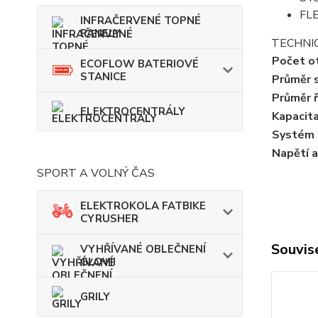
FLE
INFRAČERVENÉ TOPNÉ
PANELY
TECHNI
Počet o
ECOFLOW BATERIOVÉ
STANICE
Průměr 
Průměr 
ELEKTROCENTRÁLY
Kapacita
Systém 
Napětí 
SPORT A VOLNÝ ČAS
ELEKTROKOLA FATBIKE
CYRUSHER
Souvise
VYHŘÍVANÉ OBLEČNENÍ
GLOVII
GRILY