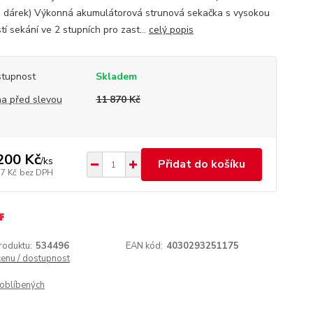
o dárek) Výkonná akumulátorová strunová sekačka s vysokou
tí sekání ve 2 stupních pro zast...
celý popis
tupnost
Skladem
a před slevou
11 870 Kč
200 Kč
/
ks
Přidat do košíku
77 Kč
bez DPH
roduktu:
534496
EAN kód:
4030293251175
cenu / dostupnost
oblíbených