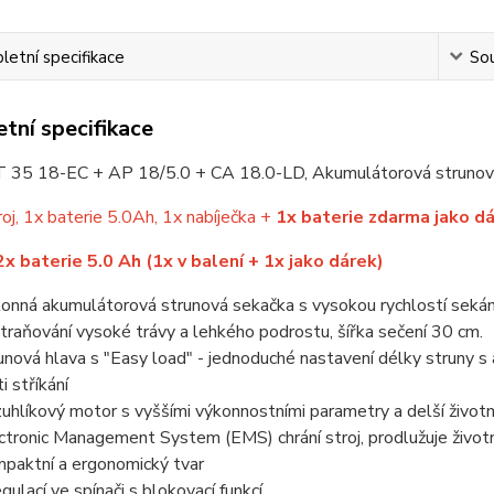
etní specifikace
Sou
tní specifikace
 35 18-EC + AP 18/5.0 + CA 18.0-LD, Akumulátorová strunov
roj, 1x baterie 5.0Ah, 1x nabíječka +
1x baterie zdarma jako d
x baterie 5.0 Ah (1x v balení + 1x jako dárek)
onná akumulátorová strunová sekačka s vysokou rychlostí sekání 
traňování vysoké trávy a lehkého podrostu, šířka sečení 30 cm.
unová hlava s "Easy load" - jednoduché nastavení délky struny 
i stříkání
uhlíkový motor s vyššími výkonnostními parametry a delší životn
ctronic Management System (EMS) chrání stroj, prodlužuje životn
paktní a ergonomický tvar
egulací ve spínači s blokovací funkcí