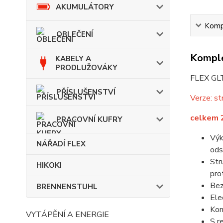
AKUMULÁTORY
Kompl
OBLEČENÍ
Komple
KABELY A
PRODLUŽOVÁKY
FLEX GLT
PŘÍSLUŠENSTVÍ
Verze: st
celkem 2
PRACOVNÍ KUFRY
Výk
NÁŘADÍ FLEX
ods
Str
HIKOKI
prot
Bez
BRENNENSTUHL
Ele
Kom
VYTÁPĚNÍ A ENERGIE
S r