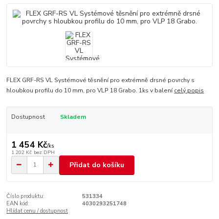
FLEX GRF-RS VL Systémové těsnění pro extrémně drsné povrchy s
hloubkou profilu do 10 mm, pro VLP 18 Grabo. 1ks v balení
celý popis
Dostupnost
Skladem
1 454 Kč
/
ks
1 202 Kč
bez DPH
Přidat do košíku
Číslo produktu:
531334
EAN kód:
4030293251748
Hlídat cenu / dostupnost