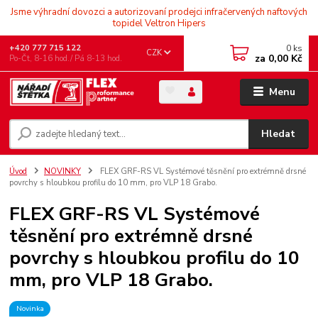
Jsme výhradní dovozci a autorizovaní prodejci infračervených naftových
topidel Veltron Hipers
0
ks
+420 777 715 122
CZK
za
0,00 Kč
Po-Čt, 8-16 hod./ Pá 8-13 hod.
Menu
Hledat
Úvod
NOVINKY
FLEX GRF-RS VL Systémové těsnění pro extrémně drsné
povrchy s hloubkou profilu do 10 mm, pro VLP 18 Grabo.
FLEX GRF-RS VL Systémové
těsnění pro extrémně drsné
povrchy s hloubkou profilu do 10
mm, pro VLP 18 Grabo.
Novinka