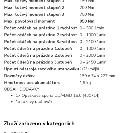
Max. točivý moment stupeň 1
150 Nm
Max. točivý moment stupeň 2
200 Nm
Max. točivý moment stupeň 3
750 Nm
Max. povolovací moment
950 Nm
Počet otáček na prázdno 1.rychlost
0 - 500 1/min
Počet otáček na prázdno 2.rychlost
0 - 1000 1/min
Počet otáček na prázdno 3.rychlost
0 - 2100 1/min
Počet úderů na prázdno 1.stupeň
0 - 1000 1/min
Počet úderů na prázdno 2.stupeň
0 - 2000 1/min
Počet úderů na prázdno 3.stupeň
0 - 2450 1/min
Upnutí nástroje rázového utahováku
1/2" vnější
Rozměry dxšxv
159 x 74 x 227 mm
Hmotnost bez akumulátoru
1,9 kg
OBSAH DODÁVKY
1× Opasková spona DD/PD/ID 18.0 (430714)
1x rázový utahovák
Zboží zařazeno v kategoriích