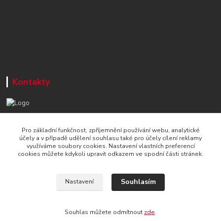
Kontakty
+420 777 715 122
Pro základní funkčnost, zpříjemnění používání webu, analytické
Po-Čt, 8-16 hod./ Pá 8-13 hod.
účely a v případě udělení souhlasu také pro účely cílení reklamy
využíváme soubory cookies. Nastavení vlastních preferencí
info@naradi-stetka.cz
cookies můžete kdykoli upravit odkazem ve spodní části stránek.
Souhlasím
Nastavení
Souhlas můžete odmítnout
zde
.
Vytvořeno na
Eshop-rychle.cz