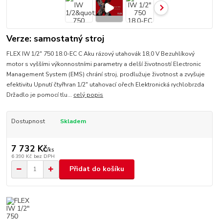
Verze: samostatný stroj
FLEX IW 1/2" 750 18.0-EC C Aku rázový utahovák 18,0 V Bezuhlíkový
motor s vyššími výkonnostními parametry a delší životností Electronic
Management System (EMS) chrání stroj, prodlužuje životnost a zvyšuje
efektivitu Upnutí čtyřhran 1/2" utahovací ořech Elektronická rychlobrzda
Držadlo je pomocí tlu...
celý popis
Dostupnost
Skladem
7 732 Kč
/
ks
6 390 Kč
bez DPH
Přidat do košíku