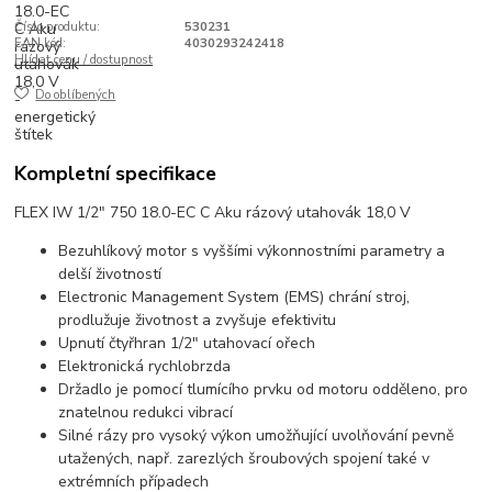
Číslo produktu:
530231
EAN kód:
4030293242418
Hlídat cenu / dostupnost
Do oblíbených
Kompletní specifikace
FLEX IW 1/2" 750 18.0-EC C Aku rázový utahovák 18,0 V
Bezuhlíkový motor s vyššími výkonnostními parametry a
delší životností
Electronic Management System (EMS) chrání stroj,
prodlužuje životnost a zvyšuje efektivitu
Upnutí čtyřhran 1/2" utahovací ořech
Elektronická rychlobrzda
Držadlo je pomocí tlumícího prvku od motoru odděleno, pro
znatelnou redukci vibrací
Silné rázy pro vysoký výkon umožňující uvolňování pevně
utažených, např. zarezlých šroubových spojení také v
extrémních případech