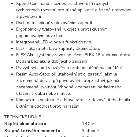
Speed Command: možnost nastavení tří různých
rychlostních rozsahů pro různé aplikace a řízené utahování
a povolování
Rychlostní spínač s blokováním zapnutí
Ergonomicky tvarovaná rukojeť s protiskluzným,
pogumovaným povrchem
Integrovaná LED-dioda s funkcí dosvitu
LED – ukazatel stavu kapacity akumulátoru
FLEX Aku-systém: provoz se všemi FLEX 18 V akumulátory.
Dodání bez aku a dobíjecího zařízení
Pravý/levý chod s uzávěrou proti nechtěnému spuštění
Režim Auto-Stop: při utahování stroj zastaví, jakmile
zaznamená doraz, při povolování stroj zastaví, jakmile
zazanmená uvolnění. Vhodné k zamezení nadměrného
utažení šroubu nebo matice.
Kompaktní konstrukce a hlava stroje z tlakově litého hliníku.
Extrémní odolnost proti nárazům
TECHNICKÉ ÚDAJE
Napětí akumulátoru
18,0 V
Stupně točivého momentu
3 stupně