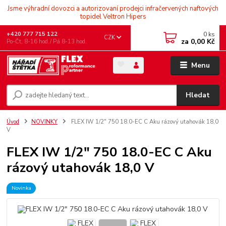
Jsme výhradní dovozci a autorizovaní prodejci infračervených naftových
topidel Veltron Hipers
0
ks
+420 777 715 122
CZK
za
0,00 Kč
Po-Čt, 8-16 hod./ Pá 8-13 hod.
Menu
Hledat
Úvod
NOVINKY
FLEX IW 1/2" 750 18.0-EC C Aku rázový utahovák 18,0
V
FLEX IW 1/2" 750 18.0-EC C Aku
rázový utahovák 18,0 V
Novinka