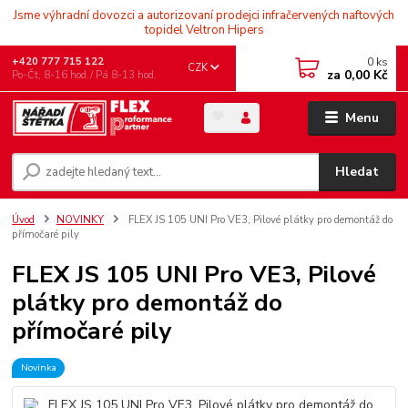
Jsme výhradní dovozci a autorizovaní prodejci infračervených naftových
topidel Veltron Hipers
0
ks
+420 777 715 122
CZK
za
0,00 Kč
Po-Čt, 8-16 hod./ Pá 8-13 hod.
Menu
Hledat
Úvod
NOVINKY
FLEX JS 105 UNI Pro VE3, Pilové plátky pro demontáž do
přímočaré pily
FLEX JS 105 UNI Pro VE3, Pilové
plátky pro demontáž do
přímočaré pily
Novinka