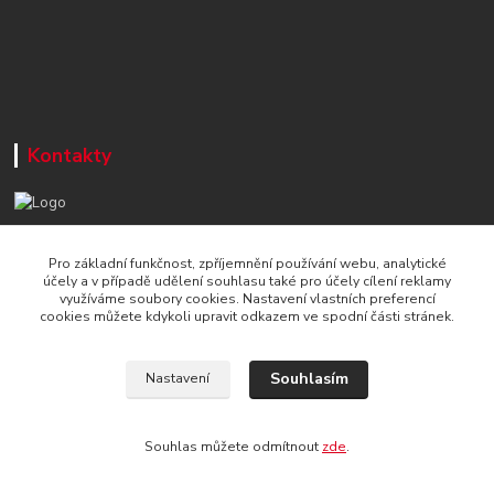
Kontakty
+420 777 715 122
Pro základní funkčnost, zpříjemnění používání webu, analytické
Po-Čt, 8-16 hod./ Pá 8-13 hod.
účely a v případě udělení souhlasu také pro účely cílení reklamy
využíváme soubory cookies. Nastavení vlastních preferencí
info@naradi-stetka.cz
cookies můžete kdykoli upravit odkazem ve spodní části stránek.
Souhlasím
Nastavení
Souhlas můžete odmítnout
zde
.
Vytvořeno na
Eshop-rychle.cz