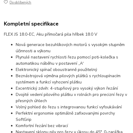
Do oblíbených
Kompletní specifikace
FLEX JS 18.0-EC, Aku přímočará pila hříbek 18.0 V
Nová generace bezuhlíkových motorů s vysokým stupněm
účinnosti a výkonu
Plynulé nastavení rychlosti řezu pomocí poti-kolečka s
automatikou náběhu v postavení „A“
Elektronický spínač oboustranně použitelný
Beznástrojová výměna pilových plátků s rychloupínacím
systémem a funkcí vyhození plátku
Excentrický zdvih: 4-stupňový pro vysoký výkon řezání
Dvojité vedení pilového plátku v rolnách pro precizní řezy v
přesných úhlech
Volný pohled do řezu s integrovanou funkcí vyfoukávání
Perfektní ergonomie optimálně zafixovanými povrchy
SoftGrip
Komfortní řezání bez vibrací
Nastavení sklonu pily pro řezy v úkosu do 45°, 0-zarážka.