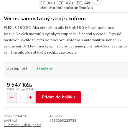
Verze: samostatný stroj s kufrem
FLEX JS 18.0-EC, Aku přímočará pila hříbek 18.0 V Nová generace
bezuhlíkových motorů s vysokým stupněm účinnosti a výkonu Plynulé
nastavení rychlosti řezu pomocí poti-kolečka s automatikou náběhu v
postavení „A“ Elektronický spínač oboustranně použitelný Beznástrojová
výměna pilových plátků s rychl...
celý popis
Dostupnost
Skladem
9 547 Kč
/
ks
7 890 Kč
bez DPH
Přidat do košíku
Číslo produktu:
493775
EAN kód:
4030293223738
Hlídat cenu / dostupnost