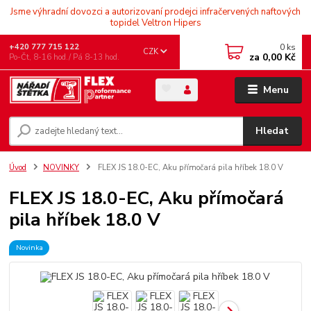
Jsme výhradní dovozci a autorizovaní prodejci infračervených naftových
topidel Veltron Hipers
0
ks
+420 777 715 122
CZK
za
0,00 Kč
Po-Čt, 8-16 hod./ Pá 8-13 hod.
Menu
Hledat
Úvod
NOVINKY
FLEX JS 18.0-EC, Aku přímočará pila hříbek 18.0 V
FLEX JS 18.0-EC, Aku přímočará
pila hříbek 18.0 V
Novinka