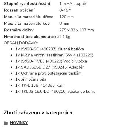
Stupně rychlosti řezání
1-5 +A stupně
Rozsah otáčení
0-45 °
Max. síla materiálu dřevo
120 mm
Max. síla materiálu kov
8 mm
Rozměry dxšxv
275 x 82 x 197 mm
Hmotnost bez akumulátoru
2,1 kg
OBSAH DODÁVKY
1× JS/JSB-SC (490237) Kluzná botička
1× Klíč na vnitřní šestihran, SW 4 (102229)
1× JS/JSB-P VE3 (490229) Vodící vložka
1× SAD JS/JSB D27 (490245) Adaptér
1× Ochrana proti odlétajícím třískám
1x přímočará pila
1× TK-L 136 (414085) kufr
1× TKE JS 18.0-EC (490210) vložka do kufru
Zboží zařazeno v kategoriích
NOVINKY