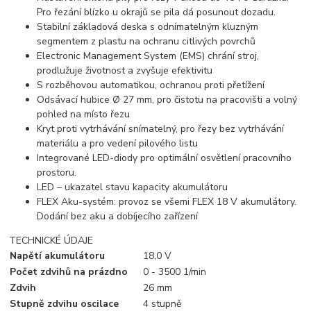
Pro řezání blízko u okrajů se pila dá posunout dozadu.
Stabilní základová deska s odnímatelným kluzným
segmentem z plastu na ochranu citlivých povrchů
Electronic Management System (EMS) chrání stroj,
prodlužuje životnost a zvyšuje efektivitu
S rozběhovou automatikou, ochranou proti přetížení
Odsávací hubice Ø 27 mm, pro čistotu na pracovišti a volný
pohled na místo řezu
Kryt proti vytrhávání snímatelný, pro řezy bez vytrhávání
materiálu a pro vedení pilového listu
Integrované LED-diody pro optimální osvětlení pracovního
prostoru.
LED – ukazatel stavu kapacity akumulátoru
FLEX Aku-systém: provoz se všemi FLEX 18 V akumulátory.
Dodání bez aku a dobíjecího zařízení
TECHNICKÉ ÚDAJE
Napětí akumulátoru
18,0 V
Počet zdvihů na prázdno
0 - 3500 1/min
Zdvih
26 mm
Stupně zdvihu oscilace
4 stupně